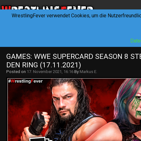
WrestlingFever verwendet Cookies, um die Nutzerfreundli
HOME
NEWS
INTERVIEWS
FEVERTALK
REV
Date
GAMES: WWE SUPERCARD SEASON 8 STEI
DEN RING (17.11.2021)
Posted on
17. November 2021, 16:16
By
Markus E.