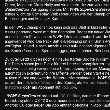
aktuelle WWE-Superstars inklusive Rick Boogs, Afa und Sika,
Creed, Mansoor, Molly Holly und viele mehr, die zum allerers
SuperCard
zur Verfügung stehen
.
Mit
WWE SuperCard Seaso
einige wichtige Gameplay-Verbesserungen wie der Champion
Belohnungen und Manager-Karten.
In den WWE Championships kann sich das Blatt in kürzester 
es nur passend, wenn mit dem Champion-Boost ein neuer We
der nach dem Gewinn eines WWE-Titels automatisch auf die 
angewendet wird. Die Pack Battle-Belohnung ist ein Gratis-
verfügbar ist und je nach Anzahl direkt aufeinanderfolgender 
die Spieler*innen ins Spiel einloggen, immer höhere Belohnun
Zu guter Letzt gibt es noch ein neues Karten-Update in Form
Die Decks haben jetzt Platz für drei Unterstützungskarten –
und zwei einmalig verwendbare Unterstützungskarten. Mana
automatisch aktiviert und ihre Effekte werden beim Start ein
aktiven Karten angewendet. Weitere Informationen zu
WWE S
es auf der
offiziellen Website
des Spiels, als Fan auf
Facebo
Instagram
oder als Abonnent auf
YouTube
.
*
WWE SuperCard
erfordert auf
iOS-Geräten
, darunter iPhone
Betriebssystem iOS 12.0 oder neuer und auf
Android-Geräten
Android 5.0 oder neuer. Die App enthält optionale In-App-Käuf