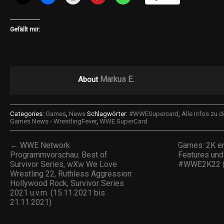
Gefällt mir:
Markus E.
About
Categories:
Games
,
News
Schlagwörter:
#WWESupercard
,
Alle Infos zu
Games News - WrestlingFever
,
WWE SuperCard
← WWE Network
Games: 2K en
Programmvorschau: Best of
Features und
Survivor Series, wXw We Love
#WWE2K22 (
Wrestling 22, Ruthless Aggression:
Hollywood Rock, Survivor Series
2021 u.v.m. (15.11.2021 bis
21.11.2021)