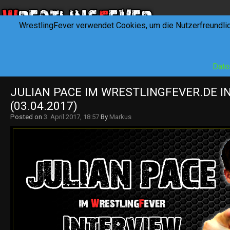
WrestlingFever verwendet Cookies, um die Nutzerfreundli
HOME
NEWS
INTERVIEWS
FEVERTALK
REV
Date
JULIAN PACE IM WRESTLINGFEVER.DE IN
(03.04.2017)
Posted on
3. April 2017, 18:57
By
Markus