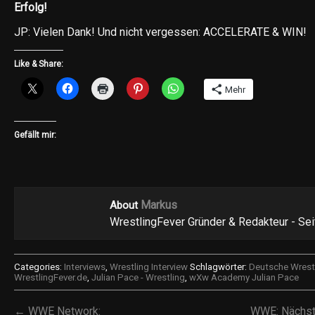
Erfolg!
JP: Vielen Dank! Und nicht vergessen: ACCELERATE & WIN!
Like & Share:
Mehr
Gefällt mir:
Markus
About
WrestlingFever Gründer & Redakteur - Se
Categories:
Interviews
,
Wrestling Interview
Schlagwörter:
Deutsche Wrestl
WrestlingFever.de
,
Julian Pace - Wrestling
,
wXw Academy Julian Pace
← WWE Network:
WWE: Nächst