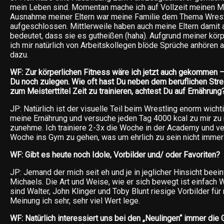
mein Leben sind. Momentan mache ich auf Vollzeit meinen Mei
Ausnahme meiner Eltern war meine Familie dem Thema Wrest
aufgeschlossen. Mittlerweile haben auch meine Eltern damit 
bedeutet, dass sie es gutheißen (haha). Aufgrund meiner körp
ich mir natürlich von Arbeitskollegen blöde Sprüche anhören 
dazu.
WF: Zur körperlichen Fitness wäre ich jetzt auch gekommen –
Du noch zulegen. Wie oft hast Du neben dem beruflichen St
zum Meisterttitel Zeit zu trainieren, achtest Du auf Ernährung
JP: Natürlich ist der visuelle Teil beim Wrestling enorm wicht
meine Ernährung und versuche jeden Tag 4000 kcal zu mir zu
zunehme. Ich trainiere 2-3x die Woche in der Academy und v
Woche ins Gym zu gehen, was um ehrlich zu sein nicht immer 
WF: Gibt es heute noch Idole, Vorbilder und/ oder Favoriten?
JP: Jemand der mich seit eh und je in jeglicher Hinsicht beein
Michaels. Die Art und Weise, wie er sich bewegt ist einfach
sind Walter, John Klinger und Toby Blunt riesige Vorbilder für
Meinung ich sehr, sehr viel Wert lege.
WF: Natürlich interessiert uns bei den „Neulingen“ immer die