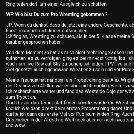
Ring teilen darf, um einen Ausgleich zu schaffen.
WF: Wie bist Du zum Pro Wrestling gekommen ?
JP: Wenn du denkst, dass du jetzt eine andere Geschichte, al
hörst, muss ich dich leider enttäuschen.
Ich fing an, Wrestling zu schauen, als in der 5. Klasse mein
darüber gesprochen haben.
Von dem Moment an hat es mich nicht mehr losgelassen und
aufhörten, es zu verfolgen, ging es bei mir erst richtig los. I
wach, um live Raw auf Sky zu sehen, sah jeden PPV live und 
Ziel gesetzt, auch irgendwann Wrestler zu sein und vor Publ
Meine Freundin hat mir dann ein Probetraining bei Alex Wrigh
der Distanz von 400km war es aber nicht möglich, weiter zu
Ich recherchierte weiter und fand das Westside Dojo der wX
zum Tryout an.
Doch bevor das Tryout stattfinden konnte, wurde die Wrestli
und ich war dann direkt beim ersten Probetraining dabei. Und
durfte ich dann das erste Mal vor Publikum in den Ring. Auch 
Geschehen in der Wrestling Welt noch aber nur noch hauptsä
und wXw.