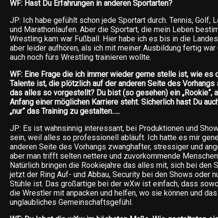
WF: Hast Du Erfahrungen in anderen Sportarten?
JP: Ich habe gefühlt schon jede Sportart durch. Tennis, Golf, Le
und Marathonlaufen. Aber die Sportart, die mein Leben bestim
Wrestling kam war Fußball. Hier habe ich es bis in die Lande
aber leider aufhören, als ich mit meiner Ausbildung fertig w
auch noch fürs Wrestling trainieren wollte.
WF: Eine Frage die ich immer wieder gerne stelle ist, wie es 
Talente ist, die plötzlich auf der anderen Seite des Vorhangs
das alles so vorgestellt? Du bist (so gesehen) ein „Rookie“, 
Anfang einer möglichen Karriere steht. Sicherlich hast Du au
„nur“ das Training zu gestalten…..
JP: Es ist wahnsinnig interessant, bei Produktionen und Sh
sein, weil alles so professionell abläuft. Ich hatte es mir gen
anderen Seite des Vorhangs zwanghafter, stressiger und ang
aber man trifft selten nettere und zuvorkommende Menschen 
Natürlich bringen die Rookiejahre das alles mit, sich bei den
jetzt der Ring Auf- und Abbau, Security bei den Shows oder n
Stühle ist. Das großartige bei der wXw ist einfach, dass sow
die Wrestler mit anpacken und helfen, wo sie können und das e
unglaubliches Gemeinschaftsgefühl.