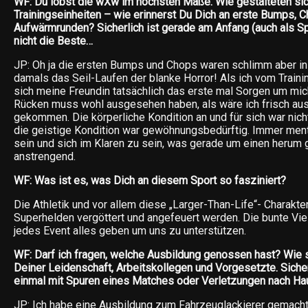
WF: Du lobst die wXw im höchsten Maße. Wie gestalteten sic
Trainingseinheiten – wie erinnerst Du Dich an erste Bumps, 
Aufwärmrunden? Sicherlich ist gerade am Anfang (auch als Spo
nicht die Beste…
JP: Oh ja die ersten Bumps und Chops waren schlimm aber i
damals das Seil-Laufen der blanke Horror! Als ich vom Train
sich meine Freundin tatsächlich das erste mal Sorgen um mi
Rücken muss wohl ausgesehen haben, als wäre ich frisch a
gekommen. Die körperliche Kondition an und für sich war nic
die geistige Kondition war gewöhnungsbedürftig. Immer ment
sein und sich im Klaren zu sein, was gerade um einen herum g
anstrengend.
WF: Was ist es, was Dich an diesem Sport so fasziniert?
Die Athletik und vor allem diese „Larger-Than-Life“- Charakter
Superhelden vergöttert und angefeuert werden. Die bunte Viel
jedes Event alles geben um uns zu unterstützen.
WF: Darf ich fragen, welche Ausbildung genossen hast? Wie s
Deiner Leidenschaft, Arbeitskollegen und Vorgesetzte. Sich
einmal mit Spuren eines Matches oder Verletzungen nach Hau
JP: Ich habe eine Ausbildung zum Fahrzeuglackierer gemacht,