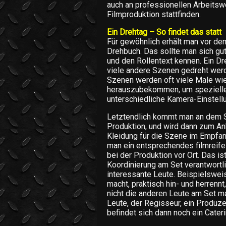
auch an professionellen Arbeitsw
Filmproduktion stattfinden.
Ein Drehtag – So findet das statt
Für gewöhnlich erhält man vor de
Drehbuch. Das sollte man sich gut
und den Rollentext kennen. Ein Dre
viele andere Szenen gedreht werd
Szenen werden oft viele Male wie
herauszubekommen, um spezielle 
unterschiedliche Kamera-Einstell
Letztendlich kommt man an dem Se
Produktion, und wird dann zum A
Kleidung für die Szene im Empfan
man ein entsprechendes filmreife
bei der Produktion vor Ort. Das is
Koordinierung am Set verantwortli
interessante Leute. Beispielsweis
macht, praktisch hin- und herrenn
nicht die anderen Leute am Set m
Leute, der Regisseur, ein Produz
befindet sich dann noch ein Cater