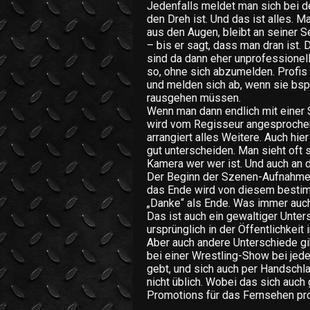
Jedenfalls meldet man sich bei d
den Dreh ist. Und das ist alles. 
aus den Augen, bleibt an seiner S
– bis er sagt, dass man dran ist. 
sind da dann eher unprofessionel
so, ohne sich abzumelden. Profis 
und melden sich ab, wenn sie bsp
rausgehen müssen.
Wenn man dann endlich mit einer 
wird vom Regisseur angesprochen.
arrangiert alles Weitere. Auch hi
gut unterscheiden. Man sieht oft 
Kamera wer wer ist. Und auch an 
Der Beginn der Szenen-Aufnahme 
das Ende wird von diesem bestimmt
„Danke“ als Ende. Was immer auch
Das ist auch ein gewaltiger Unte
ursprünglich in der Öffentlichkeit 
Aber auch andere Unterschiede gib
bei einer Wrestling-Show bei jede
gebt, und sich auch per Handschl
nicht üblich. Wobei das sich auch 
Promotions für das Fernsehen pr