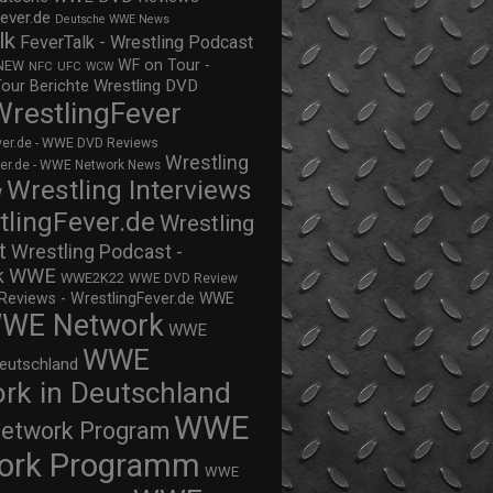
ever.de
Deutsche WWE News
lk
FeverTalk - Wrestling Podcast
WF on Tour -
NEW
NFC
UFC
WCW
Wrestling DVD
Tour Berichte
WrestlingFever
ver.de - WWE DVD Reviews
Wrestling
ver.de - WWE Network News
Wrestling Interviews
w
tlingFever.de
Wrestling
t
Wrestling Podcast -
WWE
k
WWE2K22
WWE DVD Review
views - WrestlingFever.de
WWE
WE Network
WWE
WWE
eutschland
rk in Deutschland
WWE
twork Program
ork Programm
WWE