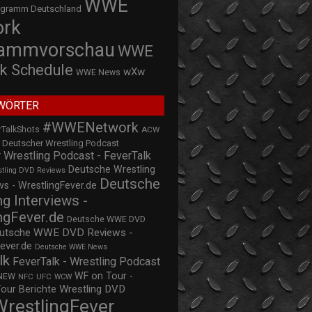
WWE
ogramm Deutschland
ork
rammvorschau
WWE
k Schedule
wXw
WWE News
WÖRTER
#WWENetwork
rTalkShots
ACW
Deutscher Wrestling Podcast
 Wrestling Podcast - FeverTalk
Deutsche Wrestling
stling DVD Reviews
Deutsche
s - WrestlingFever.de
ng Interviews -
ngFever.de
Deutsche WWE DVD
utsche WWE DVD Reviews -
ever.de
Deutsche WWE News
lk
FeverTalk - Wrestling Podcast
WF on Tour -
NEW
NFC
UFC
WCW
Wrestling DVD
Tour Berichte
WrestlingFever