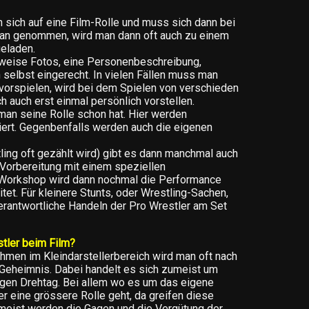
 sich auf eine Film-Rolle und muss sich dann bei
an genommen, wird man dann oft auch zu einem
geladen.
rweise Fotos, eine Personenbeschreibung,
 selbst eingerecht. In vielen Fällen muss man
 vorspielen, wird bei dem Spielen von verschieden
 auch erst einmal persönlich vorstellen.
man seine Rolle schon hat. Hier werden
ert. Gegenbenfalls werden auch die eigenen
tling oft gezählt wird) gibt es dann manchmal auch
 Vorbereitung mit einem speziellen
 Workshop wird dann nochmal die Performance
tet. Für kleinere Stunts, oder Wrestling-Sachen,
verantwortliche Handeln der Pro Wrestler am Set
stler beim Film?
men im Kleindarstellerbereich wird man oft nach
n Geheimnis. Dabei handelt es sich zumeist um
igen Drehtag. Bei allem wo es um das eigene
er eine grössere Rolle geht, da greifen diese
Zumeist werden die Gagen und die Vergütung der