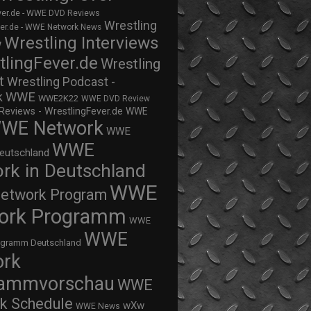
ver.de - WWE DVD Reviews
Wrestling
ver.de - WWE Network News
Wrestling Interviews
w
tlingFever.de
Wrestling
t
Wrestling Podcast -
WWE
k
WWE2K22
WWE DVD Review
views - WrestlingFever.de
WWE
WE Network
WWE
WWE
eutschland
rk in Deutschland
WWE
twork Program
ork Programm
WWE
WWE
ogramm Deutschland
ork
rammvorschau
WWE
k Schedule
wXw
WWE News