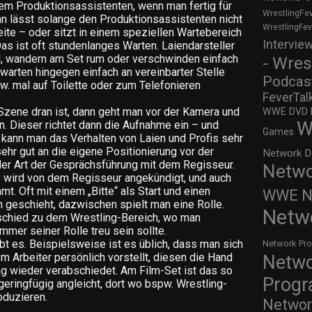
em Produktionsassistenten, wenn man fertig für
WrestlingFe
Man lässt solange den Produktionsassistenten nicht
WrestlingFe
eite – oder sitzt in einem speziellen Wartebereich
Intervie
Das ist oft stundenlanges Warten. Laiendarsteller
l, wandern am Set rum oder verschwinden einfach
- Wres
warten hingegen einfach an vereinbarter Stelle
Podcas
w. mal auf Toilette oder zum Telefonieren
FeverTal
Szene dran ist, dann geht man vor der Kamera und
WWE DVD Re
W
 Dieser richtet dann die Aufnahme ein – und
Games
er kann man das Verhalten von Laien und Profis sehr
sehr gut an die eigene Positionierung vor der
Network D
der Art der Gesprächsführung mit dem Regisseur.
Netwo
wird von dem Regisseur angekündigt, und auch
. Oft mit einem „Bitte“ als Start und einen
WWE Ne
 geschieht, dazwischen spielt man eine Rolle.
Netw
rschied zu dem Wrestling-Bereich, wo man
immer seiner Rolle treu sein sollte.
t es. Beispielsweise ist es üblich, dass man sich
Network Pr
m Arbeiter persönlich vorstellt, diesen die Hand
Netw
ag wieder verabschiedet. Am Film-Set ist das so
Prog
geringfügig angleicht, dort wo bspw. Wrestling-
oduzieren.
Networ