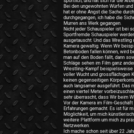
sportlich, und hat sich für die Arb
Bei den ungewohnten Würfen und 
hat er ohne Angst die Sache durch
durchgegangen, ich habe die Siche
Murren ans Werk gegangen.
Nicht jeder Schauspieler ist bei 
Sportfremde Schauspieler werde
ausgetauscht. Und das Wrestling u
Kamera gewaltig. Wenn Wir beisp
Betonboden fallen können, wird b
man auf den Boden fällt, dann sow
Schläge sehen im Film ganz ander
Wrestling-Kampf beispielsweise 
voller Wucht und grossflächigen K
keinen gegenseitigen Körperkonta
auch langsamer ausgeführt. Das m
einen viertel Meter vorbeizuschl
sehr überrascht, dass Wir beim Wr
Vor der Kamera im Film-Geschäft 
Erfahrungen gemacht. Es ist für 
Möglichkeit, um mich künstlerisch 
weitere Plattform um mich zu prä
Netzwerken.
Ich mache schon seit über 22 Jah