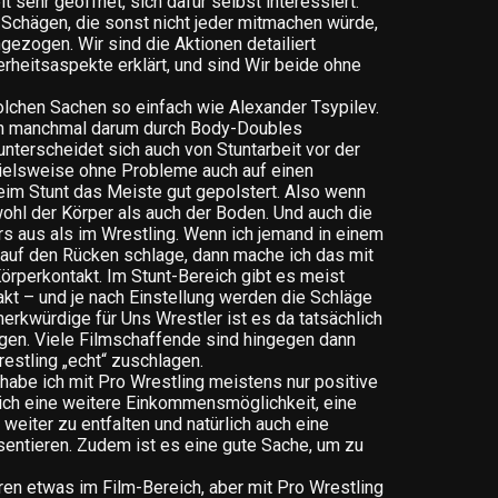
eit sehr geöffnet, sich dafür selbst interessiert.
Schägen, die sonst nicht jeder mitmachen würde,
gezogen. Wir sind die Aktionen detailiert
rheitsaspekte erklärt, und sind Wir beide ohne
solchen Sachen so einfach wie Alexander Tsypilev.
n manchmal darum durch Body-Doubles
nterscheidet sich auch von Stuntarbeit vor der
ielsweise ohne Probleme auch auf einen
eim Stunt das Meiste gut gepolstert. Also wenn
ohl der Körper als auch der Boden. Und auch die
s aus als im Wrestling. Wenn ich jemand in einem
auf den Rücken schlage, dann mache ich das mit
örperkontakt. Im Stunt-Bereich gibt es meist
kt – und je nach Einstellung werden die Schläge
erkwürdige für Uns Wrestler ist es da tatsächlich
agen. Viele Filmschaffende sind hingegen dann
estling „echt“ zuschlagen.
habe ich mit Pro Wrestling meistens nur positive
mich eine weitere Einkommensmöglichkeit, eine
weiter zu entfalten und natürlich auch eine
sentieren. Zudem ist es eine gute Sache, um zu
ren etwas im Film-Bereich, aber mit Pro Wrestling