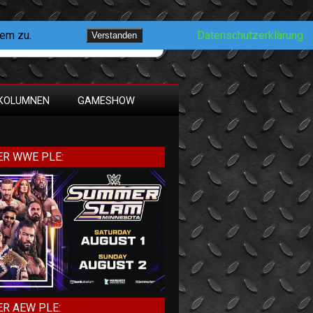
dem zu.
Datenschutzerklärung
Verstanden
KOLUMNEN
GAMESHOW
R WWE PLE:
R AEW PLE: