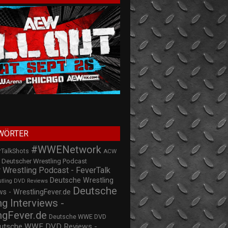
WÖRTER
#WWENetwork
rTalkShots
ACW
Deutscher Wrestling Podcast
 Wrestling Podcast - FeverTalk
Deutsche Wrestling
stling DVD Reviews
Deutsche
s - WrestlingFever.de
ng Interviews -
ngFever.de
Deutsche WWE DVD
utsche WWE DVD Reviews -