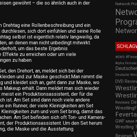
eisen gewöhnt – die so ähnlich auch in der
Network Pr
Netw
Prog
m Drehtag eine Rollenbeschreibung und ein
Networ
 durchlesen, sich dort einfühlen und seine Rolle
htag selbst ist eigentlich relativ langweilig, da
en, an denen man nicht unbedingt mitwirkt.
SCHLAG
derholt, um das beste Ergebnis
Effekte zu erreichen oder um viele
#Feve
#EWS
ungen zu haben.
Alpha Female
Deutscher
t, den Drehort, an, meldet sich bei der
Deutsche Wre
nkleiden und zur Maske geschickt.Man nimmt die
DVD Review
g und kleidet sich an, geht dann zur Maske, wo
Wrestli
s Makeup erhält. Dann meldet man sich wieder
t meist ein Produktionsassistent, der für die
Wrestli
ch ist. Am Set sind dann noch viele andere
De
Reviews
e ein Runner, der viele Kleinigkeiten am Set
WrestlingF
t, Kleinigkeiten zum und vom Set bring, damit das
Feverta
achen. Am Set befinden sich oft Ton- und Kamera-
GWF
MMA
ent, der Produktionsassistent. Um den Set herum
Wrestling 
ing, die Maske und die Ausstattung.
Reviews