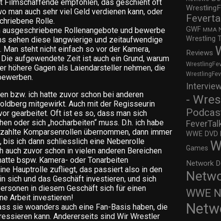
t Filmschaffende empfohlen, das geschieht oft
WrestlingF
wo man auch sehr viel Geld verdienen kann, oder
Feverta
chriebene Rolle.
GWF
ich ausgeschriebene Rollenangebote und bewerbe
MMA
Wrestling 
ns sehen diese langwierige und zeitaufwendige
. Man steht nicht einfach so vor der Kamera,
Reviews
 Die aufgewendete Zeit ist auch ein Grund, warum
WrestlingFe
er höhere Gagen als Laiendarsteller nehmen, die
WrestlingFe
 bewerben.
Intervie
en bzw. ich hatte zuvor schon bei anderen
- Wres
oldberg mitgewirkt. Auch mit der Regisseurin
Podcas
vor gearbeitet. Oft ist es so, dass man sich
en oder sich „hocharbeiten“ muss. D.h. ich habe
FeverTal
bezahlte Komparsenrollen übernommen, dann immer
WWE DVD Re
 bis ich dann schliesslich eine Nebenrolle
W
Games
 auch zuvor schon in vielen anderen Bereichen
hatte bspw. Kamera- oder Tonarbeiten
Network D
e Hauptrolle zufliegt, das passiert also in den
Netwo
n sich und das Geschäft investieren, und sich
ersonen in diesem Geschäft sich für einen
WWE Ne
ne Arbeit investieren!
Netw
dass sie woanders auch eine Fan-Basis haben, die
ressieren kann. Andererseits sind Wir Wrestler