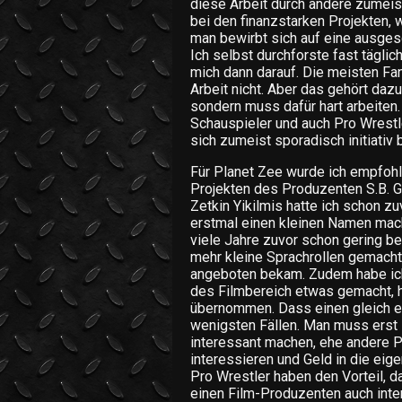
diese Arbeit durch andere zumeis
bei den finanzstarken Projekten, 
man bewirbt sich auf eine ausges
Ich selbst durchforste fast tägl
mich dann darauf. Die meisten Fa
Arbeit nicht. Aber das gehört dazu
sondern muss dafür hart arbeiten.
Schauspieler und auch Pro Wrestl
sich zumeist sporadisch initiativ
Für Planet Zee wurde ich empfohl
Projekten des Produzenten S.B. G
Zetkin Yikilmis hatte ich schon zu
erstmal einen kleinen Namen mach
viele Jahre zuvor schon gering 
mehr kleine Sprachrollen gemacht,
angeboten bekam. Zudem habe ich
des Filmbereich etwas gemacht, 
übernommen. Dass einen gleich ein
wenigsten Fällen. Man muss erst i
interessant machen, ehe andere P
interessieren und Geld in die eige
Pro Wrestler haben den Vorteil, 
einen Film-Produzenten auch inte