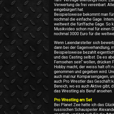
Verwertung da frei vereinbart. All
eingebürgert hat.
Beispielsweise bekommt man für 
nochmal die einfache Gage. Intern
weltweit die fünffache Gage. So 
Musikvideo schon mal für einen 
nochmal 3000 Euro für die weltwe
Wenn Laiendarsteller sich bewerb
dann bei der Gagenverhandlung, m
Beispielsweise bezahlt eigentlic
und das Casting selbst. Da es abe
Fernsehen sein“ wollen, drücken 
Hobby macht, der weiss halt oft n
genommen und gegeben wird. Und
auch mal nur Komparsengagen, un
auch Pro Wrestler das Geschäft ka
Bereich, wo es auch Aktive gibt, 
das Wrestling als Beruf ansehen.
Pro Wrestling am Set
Bei Planet Zee hatte ich das Glü
russischen Schauspeiler Alexande