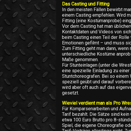
Das Casting und Fitting
In den meisten Fällen bewirbt man
einem Casting empfehlen. Wird m
Fitting (eine Kostümanprobe) ein
Vor dem Casting hat man übliche
Kontaktdaten und Videos von sich
beim Casting einen Teil der Rolle
Emotionen gefilmt – und muss sich
Zum Fitting geht man dann, wenn 
unterschiedliche Kostüme anprobi
Maße genommen.
Für Stunteinlagen (unter die Wres
eine spezielle Einladung zu einer
Stuntchoreografen. Bei so einem
speziell geübt und darauf vorberei
wird aber oft auch auf das eigen
gesetzt.
Wieviel verdient man als Pro Wre
Für Komparsenarbeiten und Aufnah
Tarif bezahlt. Die Sätze sind kei
etwa 100 Euro Brutto pro 8-stünd
Spiel, die eigene Choreografie od
Tarif-Verträge allerdings nicht. 