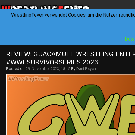
WrestlingFever verwendet Cookies, um die Nutzerfreundli
HOME
NEWS
INTERVIEWS
FEVERTALK
REV
Date
REVIEW: GUACAMOLE WRESTLING ENTER
#WWESURVIVORSERIES 2023
Posted on
29. November 2023, 18:15
By
Dani Psych