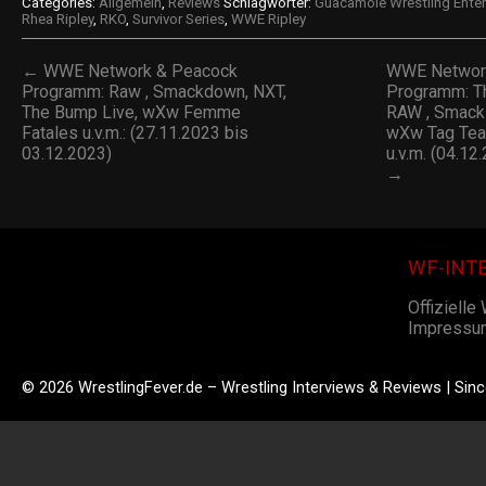
Categories:
Allgemein
,
Reviews
Schlagwörter:
Guacamole Wrestling Ente
Rhea Ripley
,
RKO
,
Survivor Series
,
WWE Ripley
← WWE Network & Peacock
WWE Networ
Programm: Raw , Smackdown, NXT,
Programm: T
The Bump Live, wXw Femme
RAW , Smack
Fatales u.v.m.: (27.11.2023 bis
wXw Tag Team
03.12.2023)
u.v.m. (04.12
→
WF-INT
Offizielle
Impressu
© 2026 WrestlingFever.de – Wrestling Interviews & Reviews | Sin