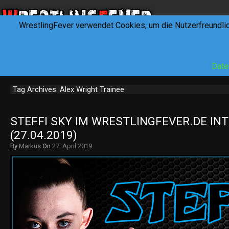
WrestlingFever verwendet Cookies, um die Nutzerfreundli
HOME
NEWS
INTERVIEWS
FEVERTALK
REV
Date
Tag Archives: Alex Wright Trainee
STEFFI SKY IM WRESTLINGFEVER.DE INT
(27.04.2019)
By
Markus
On
27. April 2019