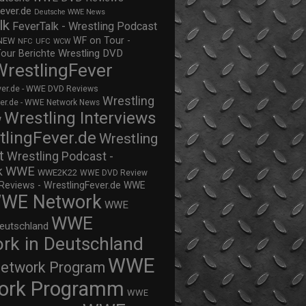
ever.de
Deutsche WWE News
lk
FeverTalk - Wrestling Podcast
WF on Tour -
NEW
NFC
UFC
WCW
Wrestling DVD
Tour Berichte
WrestlingFever
ver.de - WWE DVD Reviews
Wrestling
ver.de - WWE Network News
Wrestling Interviews
w
tlingFever.de
Wrestling
t
Wrestling Podcast -
WWE
k
WWE2K22
WWE DVD Review
views - WrestlingFever.de
WWE
WE Network
WWE
WWE
eutschland
rk in Deutschland
WWE
twork Program
ork Programm
WWE