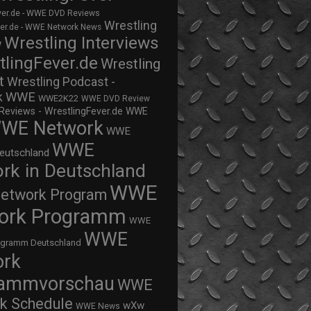
ver.de - WWE DVD Reviews
Wrestling
ver.de - WWE Network News
Wrestling Interviews
w
tlingFever.de
Wrestling
t
Wrestling Podcast -
WWE
k
WWE2K22
WWE DVD Review
views - WrestlingFever.de
WWE
WE Network
WWE
WWE
eutschland
rk in Deutschland
WWE
twork Program
ork Programm
WWE
WWE
ogramm Deutschland
ork
rammvorschau
WWE
k Schedule
wXw
WWE News