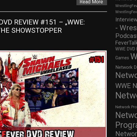
Read More
WrestlingFe
WrestlingFe
Intervie
VD REVIEW #151 – „WWE: 
- Wres
THE SHOWSTOPPER 
Podcas
FeverTal
WWE DVD Re
W
Games
Network D
Netwo
WWE Ne
Netw
Network Pr
Netw
Prog
Networ