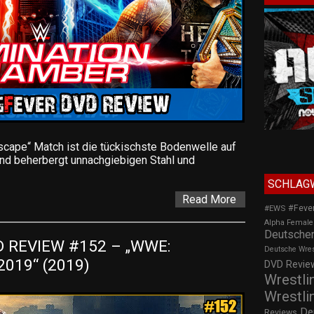
pe“ Match ist die tückischste Bodenwelle auf
beherbergt unnachgiebigen Stahl und
SCHLAG
Read More
#Feve
#EWS
Alpha Female
Deutscher
REVIEW #152 – „WWE: 
Deutsche Wre
019“ (2019)
DVD Review
Wrestli
Wrestli
De
Reviews