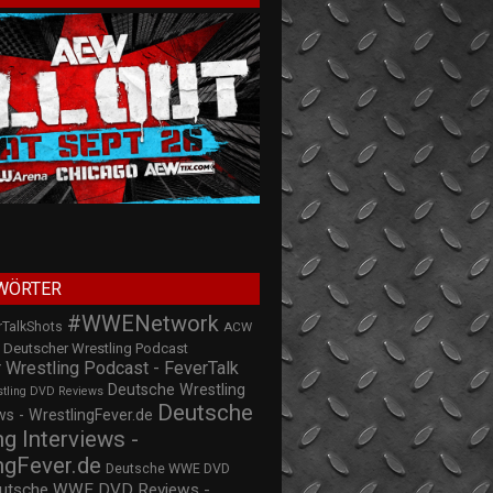
WÖRTER
#WWENetwork
rTalkShots
ACW
Deutscher Wrestling Podcast
 Wrestling Podcast - FeverTalk
Deutsche Wrestling
stling DVD Reviews
Deutsche
s - WrestlingFever.de
ng Interviews -
ngFever.de
Deutsche WWE DVD
utsche WWE DVD Reviews -