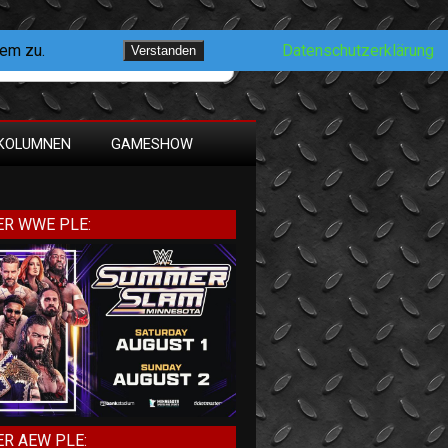
dem zu.
Datenschutzerklärung
Verstanden
KOLUMNEN
GAMESHOW
R WWE PLE:
R AEW PLE: