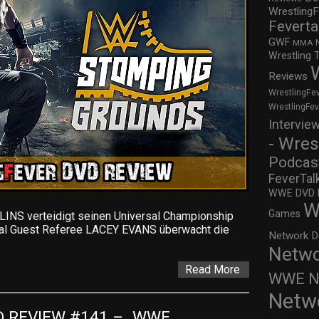
WrestlingF
Feverta
GWF
MMA
Wrestling 
Reviews
WrestlingFe
WrestlingFe
Intervie
- Wres
Podcas
FeverTal
WWE DVD Re
W
Games
S verteidigt seinen Universal Championship
l Guest Referee LACEY EVANS überwacht die
Network D
Netwo
Read More
WWE Ne
Netw
 REVIEW #141 – „WWE 