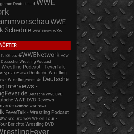
WWE
ogramm Deutschland
ork
rammvorschau
WWE
k Schedule
wXw
WWE News
WÖRTER
#WWENetwork
rTalkShots
ACW
Deutscher Wrestling Podcast
 Wrestling Podcast - FeverTalk
Deutsche Wrestling
stling DVD Reviews
Deutsche
s - WrestlingFever.de
ng Interviews -
ngFever.de
Deutsche WWE DVD
utsche WWE DVD Reviews -
ever.de
Deutsche WWE News
lk
FeverTalk - Wrestling Podcast
WF on Tour -
NEW
NFC
UFC
WCW
Wrestling DVD
Tour Berichte
WrestlingFever