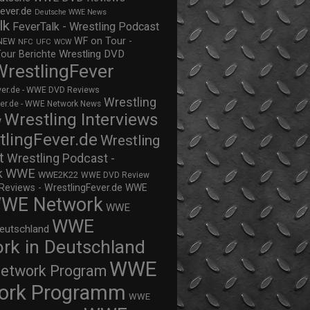
ever.de
Deutsche WWE News
lk
FeverTalk - Wrestling Podcast
WF on Tour -
NEW
NFC
UFC
WCW
Wrestling DVD
Tour Berichte
WrestlingFever
ver.de - WWE DVD Reviews
Wrestling
ver.de - WWE Network News
Wrestling Interviews
w
tlingFever.de
Wrestling
t
Wrestling Podcast -
WWE
k
WWE2K22
WWE DVD Review
views - WrestlingFever.de
WWE
WE Network
WWE
WWE
eutschland
rk in Deutschland
WWE
twork Program
ork Programm
WWE