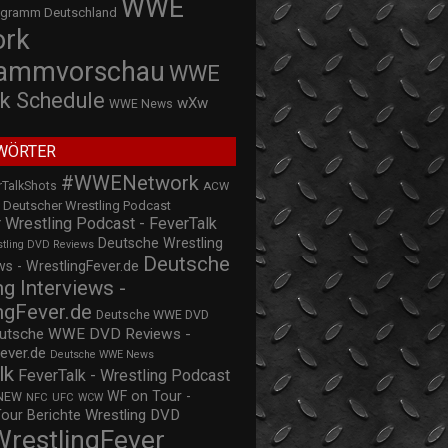
WWE
ogramm Deutschland
ork
rammvorschau
WWE
k Schedule
wXw
WWE News
WÖRTER
#WWENetwork
rTalkShots
ACW
Deutscher Wrestling Podcast
 Wrestling Podcast - FeverTalk
Deutsche Wrestling
stling DVD Reviews
Deutsche
s - WrestlingFever.de
ng Interviews -
ngFever.de
Deutsche WWE DVD
utsche WWE DVD Reviews -
ever.de
Deutsche WWE News
lk
FeverTalk - Wrestling Podcast
WF on Tour -
NEW
NFC
UFC
WCW
Wrestling DVD
Tour Berichte
WrestlingFever