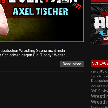
r deutschen Wrestling Szene nicht mehr
 Schlachten gegen Big “Daddy” Walter,…
SCHLAG
Read More
#Feve
#EWS
Alpha Female
Deutscher
Deutsche Wre
DVD Review
Wrestli
Wrestli
De
Reviews