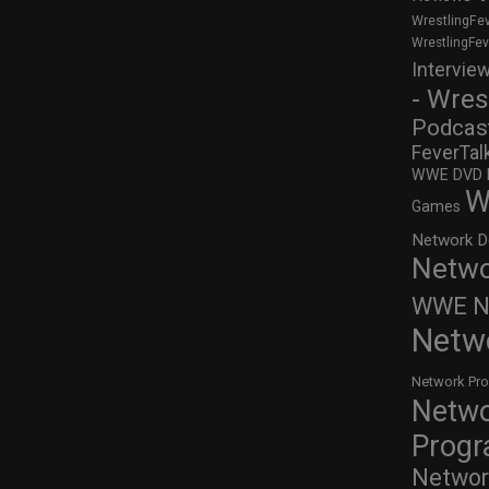
WrestlingFe
WrestlingFe
Intervie
- Wres
Podcas
FeverTal
WWE DVD Re
W
Games
Network D
Netwo
WWE Ne
Netw
Network Pr
Netw
Prog
Networ