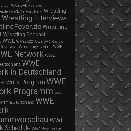
ver.de - WWE DVD Reviews
Wrestling
ver.de - WWE Network News
Wrestling Interviews
w
tlingFever.de
Wrestling
t
Wrestling Podcast -
WWE
k
WWE2K22
WWE DVD Review
views - WrestlingFever.de
WWE
WE Network
WWE
WWE
eutschland
rk in Deutschland
WWE
twork Program
ork Programm
WWE
WWE
ogramm Deutschland
ork
rammvorschau
WWE
k Schedule
wXw
WWE News