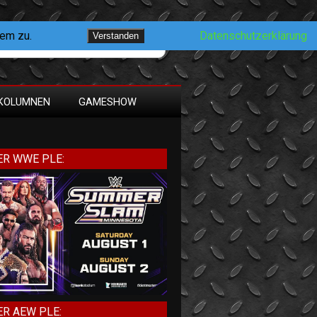
dem zu.
Datenschutzerklärung
Verstanden
KOLUMNEN
GAMESHOW
R WWE PLE:
R AEW PLE: