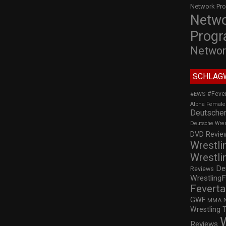
Network Pr
Netw
Prog
Networ
SCHLAG
#Feve
#EWS
Alpha Female
Deutscher
Deutsche Wre
DVD Review
Wrestli
Wrestli
De
Reviews
WrestlingF
Feverta
GWF
MMA
Wrestling 
Reviews