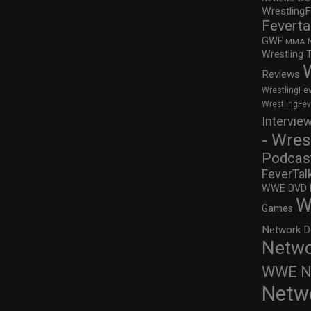
WrestlingF
Feverta
GWF
MMA
Wrestling 
Reviews
WrestlingFe
WrestlingFe
Intervie
- Wres
Podcas
FeverTal
WWE DVD Re
W
Games
Network D
Netwo
WWE Ne
Netw