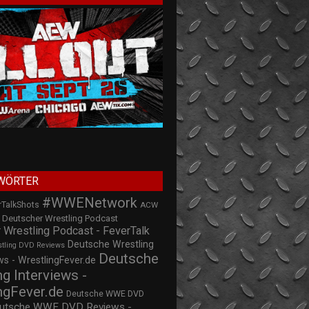
WÖRTER
#WWENetwork
rTalkShots
ACW
Deutscher Wrestling Podcast
 Wrestling Podcast - FeverTalk
Deutsche Wrestling
stling DVD Reviews
Deutsche
s - WrestlingFever.de
ng Interviews -
ngFever.de
Deutsche WWE DVD
utsche WWE DVD Reviews -