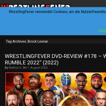
WrestlingFever verwendet Cookies, um die Nutzerfreundli
HOME
NEWS
INTERVIEWS
FEVERTALK
REV
Date
Tag Archives: Brock Lesnar
WRESTLINGFEVER DVD-REVIEW #178 – W
RUMBLE 2022“ (2022)
By
Markus E.
On
7. August 2022