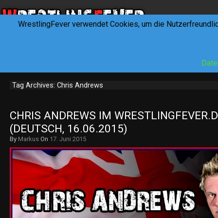
WrestlingFever verwendet Cookies, um die Nutzerfreundli
HOME
NEWS
INTERVIEWS
FEVERTALK
REV
Date
Tag Archives: Chris Andrews
CHRIS ANDREWS IM WRESTLINGFEVER.DE
(DEUTSCH, 16.06.2015)
By
Markus
On
17. Juni 2015