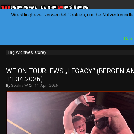
WrestlingFever verwendet Cookies, um die Nutzerfreundli
HOME
NEWS
INTERVIEWS
FEVERTALK
REV
Date
Tag Archives: Corey
WF ON TOUR: EWS „LEGACY“ (BERGEN AM
11.04.2026)
By
Sophia W
On
14. April 2026