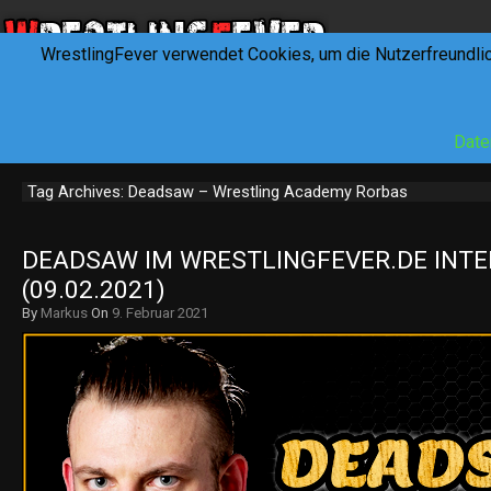
WrestlingFever verwendet Cookies, um die Nutzerfreundli
HOME
NEWS
INTERVIEWS
FEVERTALK
REV
Date
Tag Archives: Deadsaw – Wrestling Academy Rorbas
DEADSAW IM WRESTLINGFEVER.DE INTE
(09.02.2021)
By
Markus
On
9. Februar 2021