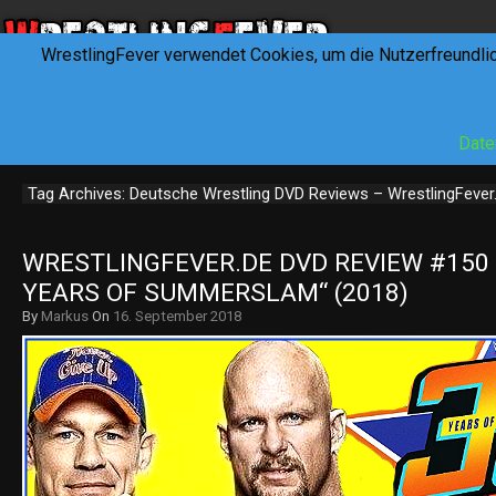
WrestlingFever verwendet Cookies, um die Nutzerfreundli
HOME
NEWS
INTERVIEWS
FEVERTALK
REV
Date
Tag Archives: Deutsche Wrestling DVD Reviews – WrestlingFever
WRESTLINGFEVER.DE DVD REVIEW #150 –
YEARS OF SUMMERSLAM“ (2018)
By
Markus
On
16. September 2018