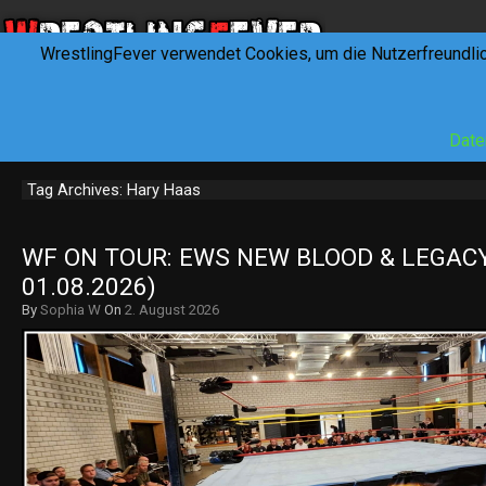
WrestlingFever verwendet Cookies, um die Nutzerfreundli
HOME
NEWS
INTERVIEWS
FEVERTALK
REV
Date
Tag Archives: Hary Haas
WF ON TOUR: EWS NEW BLOOD & LEGACY 
01.08.2026)
By
Sophia W
On
2. August 2026