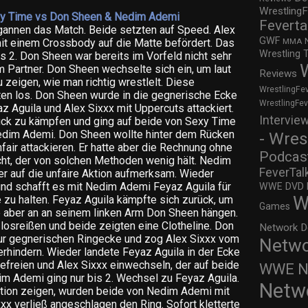
WrestlingF
xy Time vs Don Sheen & Nedim Ademi
Feverta
annen das Match. Beide setzten auf Speed. Alex
GWF
MMA
t einem Crossbody auf die Matte befördert. Das
Wrestling 
s 2. Don Sheen war bereits im Vorfeld nicht sehr
 Partner. Don Sheen wechselte sich ein, um laut
Reviews
zeigen, wie man richtig wrestlelt. Diese
WrestlingFe
inten los. Don Sheen wurde in die gegnerische Ecke
WrestlingFe
z Aguila und Alex Sixxx mit Uppercuts attackiert.
Intervie
ück zu kämpfen und ging auf beide von Sexy Time
Nedim Ademi. Don Sheen wollte hinter dem Rücken
- Wres
fair attackieren. Er hatte aber die Rechnung ohne
Podcas
ht, der von solchen Methoden wenig hält. Nedim
FeverTal
r auf die unfaire Aktion aufmerksam. Wieder
nd schafft es mit Nedim Ademi Feyaz Aguila für
WWE DVD Re
W
e zu halten. Feyaz Aguila kämpfte sich zurück, um
Games
e aber an an seinem linken Arm Don Sheen hängen.
losreißen und beide zeigten eine Clotheline. Don
Network D
zur gegnerischen Ringecke und zog Alex Sixxx vom
Netwo
rhindern. Wieder landete Feyaz Aguila in der Ecke
befreien und Alex Sixxx einwechseln, der auf beide
WWE Ne
im Ademi ging nur bis 2. Wechsel zu Feyaz Aguila.
Netw
tion zeigen, wurden beide von Nedim Ademi mit
xx verließ angeschlagen den Ring. Sofort kletterte