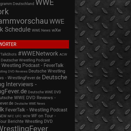
WWE
ogramm Deutschland
ork
rammvorschau
WWE
k Schedule
wXw
WWE News
WÖRTER
#WWENetwork
rTalkShots
ACW
Deutscher Wrestling Podcast
 Wrestling Podcast - FeverTalk
Deutsche Wrestling
stling DVD Reviews
Deutsche
s - WrestlingFever.de
ng Interviews -
ngFever.de
Deutsche WWE DVD
utsche WWE DVD Reviews -
ever.de
Deutsche WWE News
lk
FeverTalk - Wrestling Podcast
WF on Tour -
NEW
NFC
UFC
WCW
Wrestling DVD
Tour Berichte
WrestlingFever