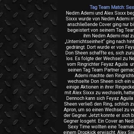
Tag Team Match: Se
Nedim Ademi und Alex Sixxx beg
Sixxx wurde von Nedim Ademi mi
anschließende Cover ging nur bi
begeistert von seinem Tag Team
ihm Nedim Ademi mal zu 
„Unterrichtseinheit“ ging nach h
gedrängt. Dort wurde er von Feya
Don Sheen schaffte es, sich zur
los. Es folgte der Wechsel zu 
vom Ringrichter Feyaz Aguila un
seinen Tag Team Partner gemac
Ademi machte den Ringrichte
wechselte Don Sheen sich ein u
einige Aktionen in ihrer Ringeck
mit Alex Sixxx zu wechseln, hatt
Dennoch kann sich Feyaz Aguila 
Sheen verließ den Ring, schlich 
Apron, um so einen Wechsel zu ve
der Gegner. Jetzt konnte er sich 
Gegner losgeht. Ein Cover an Ned
Sexy Time wollten eine Teamak
einem Dropkick erwischt. Alex Six