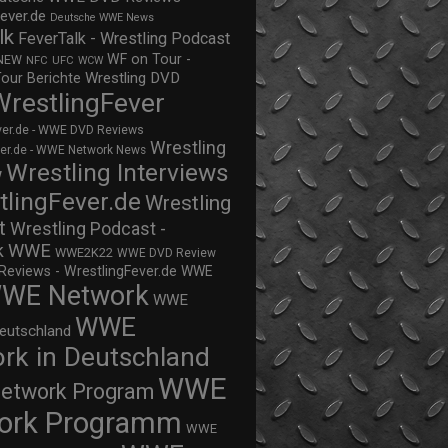
ever.de
Deutsche WWE News
lk
FeverTalk - Wrestling Podcast
WF on Tour -
NEW
NFC
UFC
WCW
Wrestling DVD
Tour Berichte
WrestlingFever
ver.de - WWE DVD Reviews
Wrestling
ver.de - WWE Network News
Wrestling Interviews
w
tlingFever.de
Wrestling
t
Wrestling Podcast -
WWE
k
WWE2K22
WWE DVD Review
views - WrestlingFever.de
WWE
WE Network
WWE
WWE
eutschland
rk in Deutschland
WWE
twork Program
ork Programm
WWE