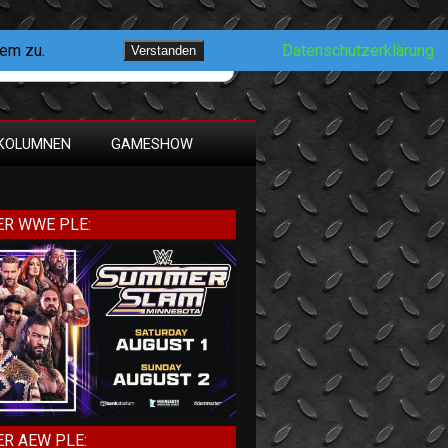
dem zu.
Datenschutzerklärung
Verstanden
KOLUMNEN
GAMESHOW
R WWE PLE:
R AEW PLE: