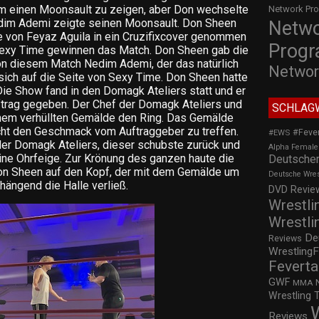
m einen Moonsault zu zeigen, aber Don wechselte
Network Pr
edim Ademi zeigte seinen Moonsault. Don Sheen
Netw
e von Feyaz Aguila in ein Cruzifixcover genommen
Prog
. Sexy Time gewinnen das Match. Don Sheen gab die
 diesem Match Nedim Ademi, der das natürlich
Networ
sich auf die Seite von Sexy Time. Don Sheen hatte
ie Show fand in den Domagk Ateliers statt und er
ftrag gegeben. Der Chef der Domagk Ateliers und
SCHLAG
einem verhüllten Gemälde den Ring. Das Gemälde
icht den Geschmack vom Auftraggeber zu treffen.
#Feve
#EWS
er Domagk Ateliers, dieser schubste zurück und
Alpha Female
ne Ohrfeige. Zur Krönung des ganzen haute die
Deutscher
on Sheen auf den Kopf, der mit dem Gemälde um
Deutsche Wre
hängend die Halle verließ.
DVD Review
Wrestli
Wrestli
De
Reviews
WrestlingF
Feverta
GWF
MMA
Wrestling 
Reviews