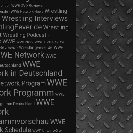
ver.de - WWE DVD Reviews
Wrestling
ver.de - WWE Network News
Wrestling Interviews
w
tlingFever.de
Wrestling
t
Wrestling Podcast -
WWE
k
WWE2K22
WWE DVD Review
views - WrestlingFever.de
WWE
WE Network
WWE
WWE
eutschland
rk in Deutschland
WWE
twork Program
ork Programm
WWE
WWE
ogramm Deutschland
ork
rammvorschau
WWE
k Schedule
wXw
WWE News