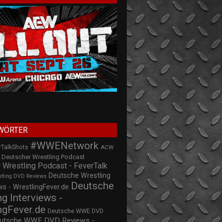
WÖRTER
#WWENetwork
rTalkShots
ACW
Deutscher Wrestling Podcast
 Wrestling Podcast - FeverTalk
Deutsche Wrestling
stling DVD Reviews
Deutsche
s - WrestlingFever.de
ng Interviews -
ngFever.de
Deutsche WWE DVD
utsche WWE DVD Reviews -