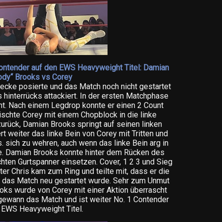
ontender auf den EWS Heavyweight Titel: Damian
ody“ Brooks vs Corey
ecke posierte und das Match noch nicht gestartet
 hinterrücks attackiert. In der ersten Matchphase
nt. Nach einem Legdrop konnte er einen 2 Count
schte Corey mit einem Chopblock in die linke
urück, Damian Brooks springt auf seinen linken
t weiter das linke Bein von Corey mit Tritten und
. sich zu wehren, auch wenn das linke Bein arg in
e. Damian Brooks konnte hinter dem Rücken des
hten Gurtspanner einsetzen. Cover, 1 2 3 und Sieg
ter Chris kam zum Ring und teilte mit, dass er die
d das Match neu gestartet wurde. Sehr zum Unmut
ks wurde von Corey mit einer Aktion überrascht
 gewann das Match und ist weiter No. 1 Contender
 EWS Heavyweight Titel.