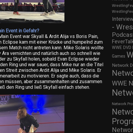
WrestlingFe
WrestlingFe
Intervie
- Wres
in Event in Gefahr?
Podcas
ain Event war Skyall & Ardit Alija vs Boris Pain,
FeverTal
n Eclipse kam mit einer Krücke und humpelnd zum
iesem Match nicht antreten kann. Mike Solaris wollte
WWE DVD Re
W
y Ära vernichten und natürlich auch so schnell wie
Games
er zu Skyfall holen, sobald Evan Eclipse wieder
n den Ring und war sauer, dass Mike nur an die Titel
Network D
en Streit zwischen Ardit Alija und Mike Solaris. Er
Netwo
enarbeit zu motivieren. Er sagte auch, dass die
ögen müssen, aber zusammenhalten und zusammen
WWE Ne
ieß den Ring und ließ Skyfall einfach stehen.
Netw
Network Pr
Netw
Prog
Networ