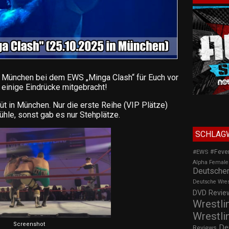
n München bei dem EWS „Minga Clash“ für Euch vor
 einige Eindrücke mitgebracht!
 in München. Nur die erste Reihe (VIP Plätze)
ühle, sonst gab es nur Stehplätze.
SCHLAG
#Feve
#EWS
Alpha Female
Deutscher
Deutsche Wre
DVD Review
Wrestli
Wrestli
Screenshot
De
Reviews