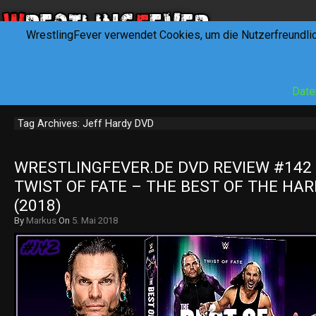
WrestlingFever verwendet Cookies, um die Nutzerfreundli
HOME
NEWS
INTERVIEWS
FEVERTALK
REV
Date
Tag Archives: Jeff Hardy DVD
WRESTLINGFEVER.DE DVD REVIEW #142 
TWIST OF FATE – THE BEST OF THE HAR
(2018)
By
Markus
On
5. Mai 2018