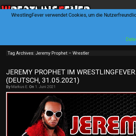
WrestlingFever verwendet Cookies, um die Nutzerfreundli
HOME
NEWS
INTERVIEWS
FEVERTALK
REV
Date
Tag Archives: Jeremy Prophet – Wrestler
JEREMY PROPHET IM WRESTLINGFEVER.
(DEUTSCH, 31.05.2021)
By
Markus E.
On
1. Juni 2021