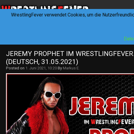
WrestlingFever verwendet Cookies, um die Nutzerfreundli
HOME
NEWS
INTERVIEWS
FEVERTALK
REV
Date
JEREMY PROPHET IM WRESTLINGFEVER.
(DEUTSCH, 31.05.2021)
Posted on
1. Juni 2021, 10:20
By
Markus E.