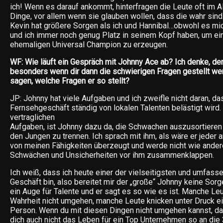
ich! Wenn es darauf ankommt, hinterfragen die Leute oft im A
Dinge, vor allem wenn sie glauben wollen, dass die wahr sind.
Kevin hat größere Sorgen als ich und Hannibal…obwohl es mic
und ich immer noch genug Platz in seinem Kopf haben, um ei
ehemaligen Universal Champion zu erzeugen.
WF: Wie läuft ein Gespräch mit Johnny Ace ab? Ich denke, der
besonders wenn dir dann die schwierigen Fragen gestellt we
sagen, welche Fragen er so stellt?
JP: Johnny hat viele Aufgaben und ich zweifle nicht daran, da
Fernsehgeschäft ständig von lokalen Talenten belästigt wird.
vertraglichen
Aufgaben, ist Johnny dazu da, die Schwachen auszusortieren
den Jungen zu trennen. Ich sprach mit ihm, als wäre er jeder 
von meinen Fähigkeiten überzeugt und werde nicht wie ander
Schwächen und Unsicherheiten vor ihm zusammenklappen.
Ich weiß, dass ich heute einer der vielseitigsten und umfass
Geschäft bin, also bereitet mir der „große“ Johnny keine Sorg
ein Auge für Talente und er sagt es so wie es ist. Manche Le
Wahrheit nicht umgehen, manche Leute knicken unter Druck ein,
Person. Wenn du mit diesen Dingen nicht umgehen kannst, dann
dich auch nicht das Leben für ein Top Unternehmen so an die