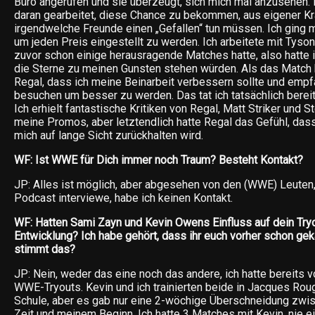
Büro angerufen und sie überzeugt, sich mich mal anzusehen. 
daran gearbeitet, diese Chance zu bekommen, aus eigener Kra
irgendwelche Freunde einen „Gefallen“ tun müssen. Ich ging mi
um jeden Preis eingestellt zu werden. Ich arbeitete mit Tyson
zuvor schon einige herausragende Matches hatte, also hatte 
die Sterne zu meinen Gunsten stehen würden. Als das Match 
Regal, dass ich meine Beinarbeit verbessern sollte und empf
besuchen um besser zu werden. Das tat ich tatsächlich bereit
Ich erhielt fantastische Kritiken von Regal, Matt Striker und 
meine Promos, aber letztendlich hatte Regal das Gefühl, das
mich auf lange Sicht zurückhalten wird.
WF: Ist WWE für Dich immer noch Traum? Besteht Kontakt?
JP: Alles ist möglich, aber abgesehen von den (WWE) Leuten,
Podcast interviewe, habe ich keinen Kontakt.
WF: Hatten Sami Zayn und Kevin Owens Einfluss auf dein Tryo
Entwicklung? Ich habe gehört, dass ihr euch vorher schon geka
stimmt das?
JP: Nein, weder das eine noch das andere, ich hatte bereits 
WWE-Tryouts. Kevin und ich trainierten beide in Jacques Ro
Schule, aber es gab nur eine 2-wöchige Überschneidung zwi
Zeit und meinem Beginn. Ich hatte 3 Matches mit Kevin, nie e