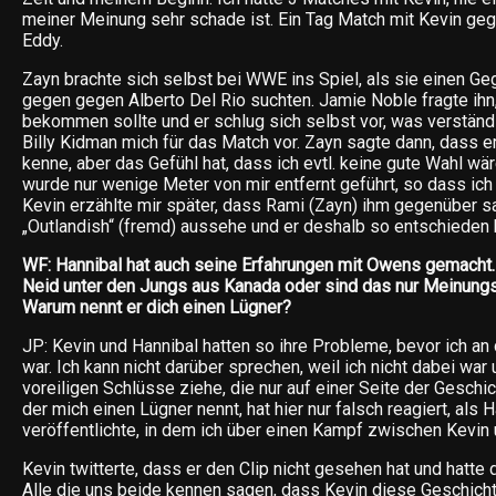
meiner Meinung sehr schade ist. Ein Tag Match mit Kevin ge
Eddy.
Zayn brachte sich selbst bei WWE ins Spiel, als sie einen Ge
gegen gegen Alberto Del Rio suchten. Jamie Noble fragte ih
bekommen sollte und er schlug sich selbst vor, was verständl
Billy Kidman mich für das Match vor. Zayn sagte dann, dass er
kenne, aber das Gefühl hat, dass ich evtl. keine gute Wahl w
wurde nur wenige Meter von mir entfernt geführt, so dass ich 
Kevin erzählte mir später, dass Rami (Zayn) ihm gegenüber s
„Outlandish“ (fremd) aussehe und er deshalb so entschieden 
WF: Hannibal hat auch seine Erfahrungen mit Owens gemacht.
Neid unter den Jungs aus Kanada oder sind das nur Meinung
Warum nennt er dich einen Lügner?
JP: Kevin und Hannibal hatten so ihre Probleme, bevor ich a
war. Ich kann nicht darüber sprechen, weil ich nicht dabei war 
voreiligen Schlüsse ziehe, die nur auf einer Seite der Geschic
der mich einen Lügner nennt, hat hier nur falsch reagiert, als 
veröffentlichte, in dem ich über einen Kampf zwischen Kevin 
Kevin twitterte, dass er den Clip nicht gesehen hat und hatte d
Alle die uns beide kennen sagen, dass Kevin diese Geschich