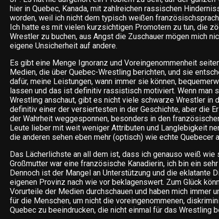
hier in Quebec, Kanada, mit zahlreichen rassischen Hindernis
worden, weil ich nicht dem typisch weißen französischsprach
Ich hatte es mit vielen kurzsichtigen Promotern zu tun, die z
Wrestler zu buchen, aus Angst die Zuschauer mögen mich nich
eigene Unsicherheit auf andere.
Es gibt eine Menge Ignoranz und Voreingenommenheit seite
Medien, die über Quebec-Wrestling berichten, und sie entsche
dafür, meine Leistungen, wann immer sie können, bequemerw
lassen und das ist definitiv rassistisch motiviert. Wenn man 
Wrestling anschaut, gibt es nicht viele schwarze Wrestler in d
definitiv einer der versiertesten in der Geschichte, aber die E
der Wahrheit weggesponnen, besonders in den französischen
Leute lieber mit weit weniger Attributen und Langlebigkeit n
die anderen sehen eben mehr (optisch) wie echte Quebecer a
Das Lächerlichste an all dem ist, dass ich genauso weiß wie
Großmutter war eine französische Kanadierin, ich bin ein sehr
Dennoch ist der Mangel an Unterstützung und die eklatante D
eigenen Provinz nach wie vor beklagenswert. Zum Glück könn
Vorurteile der Medien durchschauen und haben mich immer unt
für die Menschen, um nicht die voreingenommenen, diskrimi
Quebec zu beeindrucken, die nicht einmal für das Wrestling b