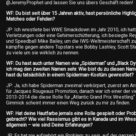
@JeremyProphet und lassen Sie uns übers Geschäft reden!
WF: Du bist seit über 15 Jahren aktiv, hast persönliche Highli
Matches oder Fehden?
JP: Ich wrestlete bei WWE Smackdown im Jahr 2010, ich hatt
Verletzungen oder eine Gehirnerschütterung, ich besiegte Re
und Speedball Mike Bailey, um die IWS-Weltmeisterschaft z
kämpfte gegen andere Topstars wie Bobby Lashley, Scott Stei
zu viele um sie wirklich zu nennen.
WF: Du hast auch unter Namen wie „Spiderman“ und „Black Dy
ich mag den zweiten Namen sehr. Wie bist du zu diesen N
hast du tatsächlich in einem Spiderman-Kostüm gewrestlet?
JP: Ja, ich habe Spiderman zweimal verkörpert, zuerst am An
für Jacques Rougeaus Promotion, danach war ich einer der vie
2013-2014 die diese Rolle für „Atlantic Grand Prix Wrestling“
Gimmick scheint immer einen Weg zurück zu mir zu finden.
WF: Hat deine Hautfarbe jemals eine Rolle gespielt oder Pro
gebracht? Wie viel Rassismus gibt es in Kanada und im Wres
allgemein – wie sind Deine Erfahrungen?
JP: Es hat nie aufgehört ein Problem zu sein, auf der ganzen 