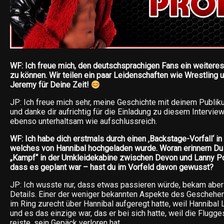
WF: Ich freue mich, den deutschsprachigen Fans ein weiteres
zu können. Wir teilen ein paar Leidenschaften wie Wrestling 
Jeremy für Deine Zeit!
JP: Ich freue mich sehr, meine Geschichte mit deinem Publik
und danke dir aufrichtig für die Einladung zu diesem Interview.
ebenso unterhaltsam wie aufschlussreich.
WF: Ich habe dich erstmals durch einen ‚Backstage-Vorfall‘ i
welches von Hannibal hochgeladen wurde. Woran erinnern Du 
„Kampf“ in der Umkleidekabine zwischen Devon und Lanny Pof
dass es geplant war – hast du im Vorfeld davon gewusst?
JP: Ich wusste nur, dass etwas passieren würde, bekam abe
Details. Einer der weniger bekannten Aspekte des Geschehen
im Ring zurecht über Hannibal aufgeregt hatte, weil Hanniba
und es das einzige war, das er bei sich hatte, weil die Flugges
reiste, sein Gepäck verloren hat.