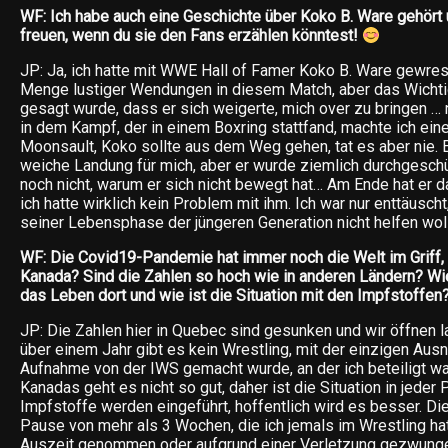
WF: Ich habe auch eine Geschichte über Koko B. Ware gehört
freuen, wenn du sie den Fans erzählen könntest!
JP: Ja, ich hatte mit WWE Hall of Famer Koko B. Ware gewrest
Menge lustiger Wendungen in diesem Match, aber das Wichti
gesagt wurde, dass er sich weigerte, mich over zu bringen … 
in dem Kampf, der in einem Boxring stattfand, machte ich ei
Moonsault, Koko sollte aus dem Weg gehen, tat es aber nie. 
weiche Landung für mich, aber er wurde ziemlich durchgeschü
noch nicht, warum er sich nicht bewegt hat… Am Ende hat er 
ich hatte wirklich kein Problem mit ihm. Ich war nur enttäusch
seiner Lebensphase der jüngeren Generation nicht helfen woll
WF: Die Covid19-Pandemie hat immer noch die Welt im Griff, wi
Kanada? Sind die Zahlen so hoch wie in anderen Ländern? Wie
das Leben dort und wie ist die Situation mit den Impfstoffen
JP: Die Zahlen hier in Quebec sind gesunken und wir öffnen 
über einem Jahr gibt es kein Wrestling, mit der einzigen Au
Aufnahme von der IWS gemacht wurde, an der ich beteiligt war
Kanadas geht es nicht so gut, daher ist die Situation in jeder 
Impfstoffe werden eingeführt, hoffentlich wird es besser. Di
Pause von mehr als 3 Wochen, die ich jemals im Wrestling hatt
Auszeit genommen oder aufgrund einer Verletzung gezwunge