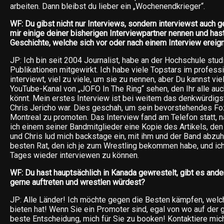
arbeiten. Dann bleibst du lieber ein „Wochenendkrieger“.
WF: Du gibst nicht nur Interviews, sondern interviewst auch 
mir einige deiner bisherigen Interviewpartner nennen und has
Geschichte, welche sich vor oder nach einem Interview ereign
JP: Ich bin seit 2004 Journalist, habe an der Hochschule stud
Publikationen mitgewirkt. Ich habe viele Topstars im profess
interviewt, viel zu viele, um sie zu nennen, aber Du kannst vi
YouTube-Kanal von „JOFO In The Ring“ sehen, den Ihr alle au
könnt. Mein erstes Interview ist bei weitem das denkwürdigs
Chris Jericho war. Dies geschah, um sein bevorstehendes Fo
Montreal zu promoten. Das Interview fand am Telefon statt,
ich einem seiner Bandmitglieder eine Kopie des Artikels, den
und Chris lud mich backstage ein, mit ihm und der Band abzuh
besten Rat, den ich je zum Wrestling bekommen habe, und ich 
Tages wieder interviewen zu können.
WF: Du hast hauptsächlich in Kanada gewrestelt, gibt es ande
gerne auftreten und wrestlen würdest?
JP: Alle Länder! Ich möchte gegen die Besten kämpfen, welc
bieten hat! Wenn Sie ein Promoter sind, egal von wo auf der g
beste Entscheidung, mich für Sie zu booken! Kontaktiere mich