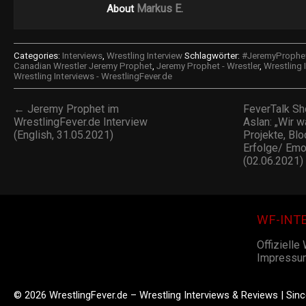
Markus E.
About
Categories:
Interviews
,
Wrestling Interview
Schlagwörter:
#JeremyProphe
Canadian Wrestler Jeremy Prophet
,
Jeremy Prophet - Wrestler
,
Wrestling 
Wrestling Interviews - WrestlingFever.de
← Jeremy Prophet im
FeverTalk Sh
WrestlingFever.de Interview
Aslan: „Wir w
(English, 31.05.2021)
Projekte, Bl
Erfolge/ Emot
(02.06.2021
WF-INT
Offizielle
Impressu
© 2026 WrestlingFever.de – Wrestling Interviews & Reviews | Sin