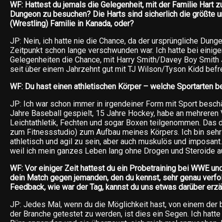
WF: Hattest du jemals die Gelegenheit, mit der Familie Hart z
Dungeon zu besuchen? Die Harts sind sicherlich die größte 
(Wrestling) Familie in Kanada, oder?
JP: Nein, ich hatte nie die Chance, da der ursprüngliche Dun
Zeitpunkt schon lange verschwunden war. Ich hatte bei einig
Gelegenheiten die Chance, mit Harry Smith/Davey Boy Smith J
seit über einem Jahrzehnt gut mit TJ Wilson/Tyson Kidd befr
WF: Du hast einen athletischen Körper – welche Sportarten b
JP: Ich war schon immer in irgendeiner Form mit Sport beschä
Jahre Baseball gespielt, 15 Jahre Hockey, habe an mehreren 
Leichtathletik, Fechten und sogar Boxen teilgenommen. Das di
zum Fitnessstudio) zum Aufbau meines Körpers. Ich bin sehr 
athletisch und agil zu sein, aber auch muskulös und imposant.
weil ich mein ganzes Leben lang ohne Drogen und Steroide
WF: Vor einiger Zeit hattest du ein Probetraining bei WWE un
dein Match gegen jemanden, den du kennst, sehr genau verfo
Feedback, wie war der Tag, kannst du uns etwas darüber erz
JP: Jedes Mal, wenn du die Möglichkeit hast, von einem der
der Branche getestet zu werden, ist dies ein Segen. Ich hatt