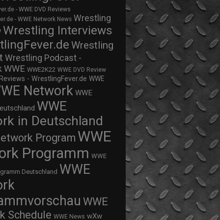
ver.de - WWE DVD Reviews
Wrestling
ver.de - WWE Network News
Wrestling Interviews
w
tlingFever.de
Wrestling
t
Wrestling Podcast -
WWE
k
WWE2K22
WWE DVD Review
views - WrestlingFever.de
WWE
WE Network
WWE
WWE
eutschland
rk in Deutschland
WWE
twork Program
ork Programm
WWE
WWE
ogramm Deutschland
ork
rammvorschau
WWE
k Schedule
wXw
WWE News