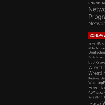
Network Pr
Netw
Prog
Networ
SCHLAG
#Feve
#EWS
Alpha Female
Deutscher
Deutsche Wre
DVD Review
Wrestli
Wrestli
De
Reviews
WrestlingF
Feverta
GWF
MMA
Wrestling 
Reviews