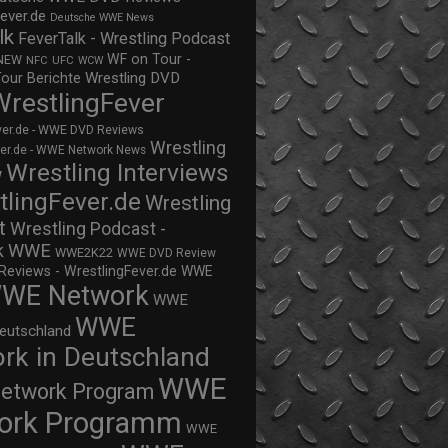
ever.de
Deutsche WWE News
lk
FeverTalk - Wrestling Podcast
WF on Tour -
NEW
NFC
UFC
WCW
Wrestling DVD
Tour Berichte
WrestlingFever
ver.de - WWE DVD Reviews
Wrestling
ver.de - WWE Network News
Wrestling Interviews
w
tlingFever.de
Wrestling
t
Wrestling Podcast -
WWE
k
WWE2K22
WWE DVD Review
views - WrestlingFever.de
WWE
WE Network
WWE
WWE
eutschland
rk in Deutschland
WWE
twork Program
ork Programm
WWE