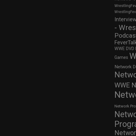
WrestlingFe
WrestlingFe
Intervie
- Wres
Podcas
FeverTal
WWE DVD Re
W
Games
Network D
Netwo
WWE Ne
Netw
Network Pr
Netw
Prog
Networ