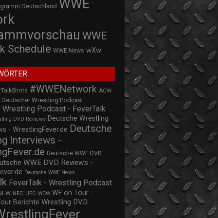
WWE
ogramm Deutschland
ork
rammvorschau
WWE
k Schedule
wXw
WWE News
WÖRTER
#WWENetwork
rTalkShots
ACW
Deutscher Wrestling Podcast
 Wrestling Podcast - FeverTalk
Deutsche Wrestling
stling DVD Reviews
Deutsche
s - WrestlingFever.de
ng Interviews -
ngFever.de
Deutsche WWE DVD
utsche WWE DVD Reviews -
ever.de
Deutsche WWE News
lk
FeverTalk - Wrestling Podcast
WF on Tour -
NEW
NFC
UFC
WCW
Wrestling DVD
Tour Berichte
WrestlingFever