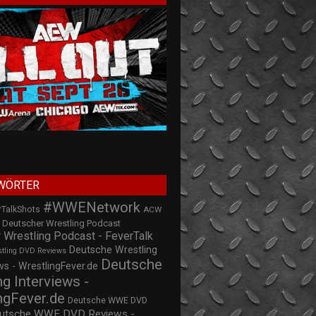
WÖRTER
#WWENetwork
rTalkShots
ACW
Deutscher Wrestling Podcast
 Wrestling Podcast - FeverTalk
Deutsche Wrestling
stling DVD Reviews
Deutsche
s - WrestlingFever.de
ng Interviews -
ngFever.de
Deutsche WWE DVD
utsche WWE DVD Reviews -