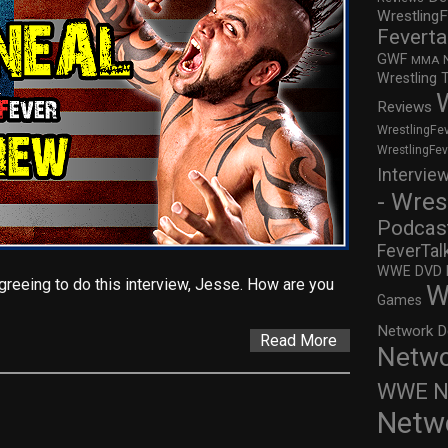
WrestlingF
Feverta
GWF
MMA
Wrestling 
Reviews
WrestlingFe
WrestlingFe
Intervie
- Wres
Podcas
FeverTal
WWE DVD Re
reeing to do this interview, Jesse. How are you
W
Games
Network D
Read More
Netwo
WWE Ne
Netw