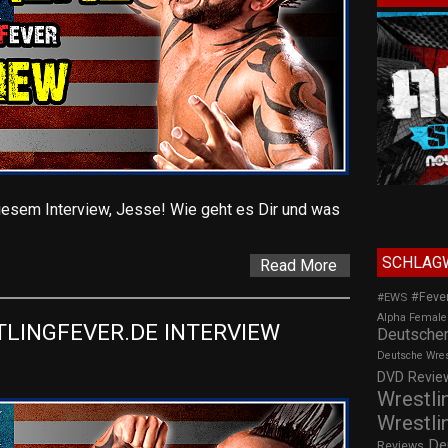
iesem Interview, Jesse! Wie geht es Dir und was
SCHLAG
Read More
#Feve
#EWS
Alpha Female
LINGFEVER.DE INTERVIEW 
Deutscher
Deutsche Wre
DVD Review
Wrestli
Wrestli
De
Reviews