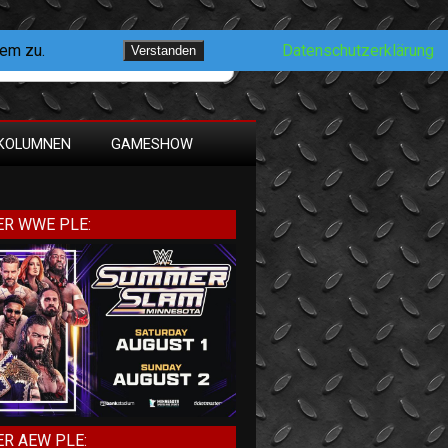
dem zu.
Datenschutzerklärung
Verstanden
KOLUMNEN
GAMESHOW
R WWE PLE:
R AEW PLE: