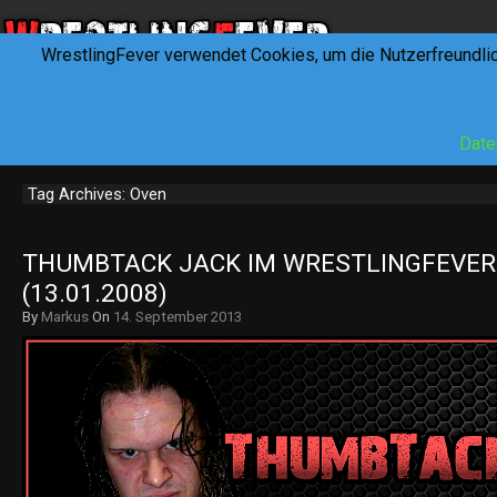
WrestlingFever verwendet Cookies, um die Nutzerfreundli
HOME
NEWS
INTERVIEWS
FEVERTALK
REV
Date
Tag Archives: Oven
THUMBTACK JACK IM WRESTLINGFEVER.
(13.01.2008)
By
Markus
On
14. September 2013