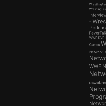
WrestlingFe
WrestlingFe
Intervie
- Wres
Podcas
FeverTal
WWE DVD Re
W
Games
Network D
Netwo
WWE Ne
Netw
Network Pr
Netw
Prog
Networ