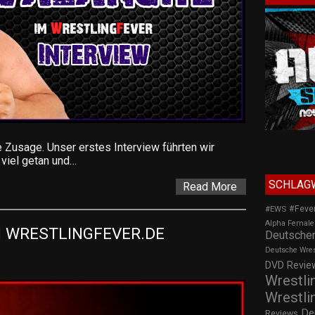
 Zusage. Unser erstes Interview führten wir
 viel getan und…
SCHLAG
Read More
#Feve
#EWS
Alpha Female
 WRESTLINGFEVER.DE 
Deutscher
Deutsche Wre
DVD Review
Wrestli
Wrestli
De
Reviews