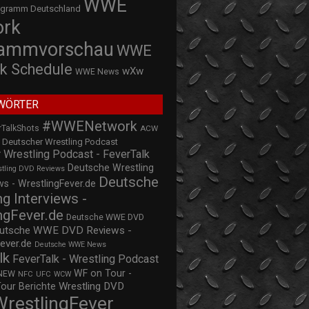
WWE
ogramm Deutschland
ork
rammvorschau
WWE
k Schedule
wXw
WWE News
WÖRTER
#WWENetwork
rTalkShots
ACW
Deutscher Wrestling Podcast
 Wrestling Podcast - FeverTalk
Deutsche Wrestling
stling DVD Reviews
Deutsche
s - WrestlingFever.de
ng Interviews -
ngFever.de
Deutsche WWE DVD
utsche WWE DVD Reviews -
ever.de
Deutsche WWE News
lk
FeverTalk - Wrestling Podcast
WF on Tour -
NEW
NFC
UFC
WCW
Wrestling DVD
Tour Berichte
WrestlingFever