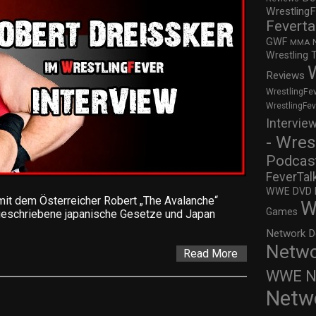
WrestlingF
Feverta
GWF
MMA
Wrestling 
Reviews
WrestlingFe
WrestlingFe
Intervie
- Wres
Podcas
FeverTal
WWE DVD Re
 mit dem Österreicher Robert „The Avalanche“
W
Games
ngeschriebene japanische Gesetze und Japan
Network D
Netwo
Read More
WWE Ne
Netw