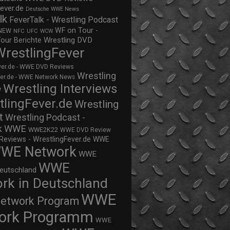
ever.de
Deutsche WWE News
lk
FeverTalk - Wrestling Podcast
WF on Tour -
NEW
NFC
UFC
WCW
Wrestling DVD
Tour Berichte
WrestlingFever
ver.de - WWE DVD Reviews
Wrestling
ver.de - WWE Network News
Wrestling Interviews
w
tlingFever.de
Wrestling
t
Wrestling Podcast -
WWE
k
WWE2K22
WWE DVD Review
views - WrestlingFever.de
WWE
WE Network
WWE
WWE
eutschland
rk in Deutschland
WWE
twork Program
ork Programm
WWE