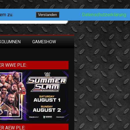
dem zu.
Datenschutzerklärung
Verstanden
KOLUMNEN
GAMESHOW
R WWE PLE:
R AEW PLE: