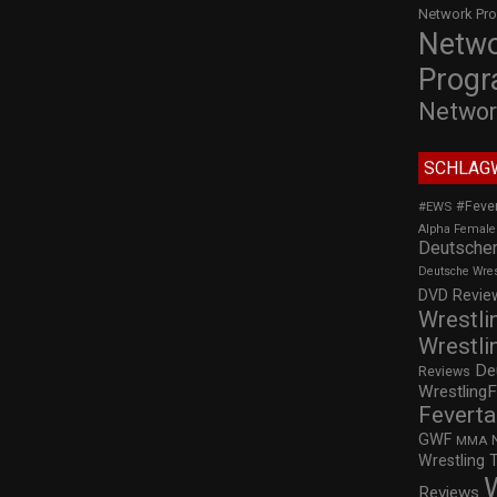
Network Pr
Netw
Prog
Networ
SCHLAG
#Feve
#EWS
Alpha Female
Deutscher
Deutsche Wre
DVD Review
Wrestli
Wrestli
De
Reviews
WrestlingF
Feverta
GWF
MMA
Wrestling 
Reviews