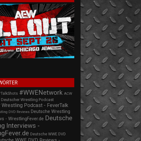
WÖRTER
#WWENetwork
rTalkShots
ACW
Deutscher Wrestling Podcast
 Wrestling Podcast - FeverTalk
Deutsche Wrestling
stling DVD Reviews
Deutsche
s - WrestlingFever.de
ng Interviews -
ngFever.de
Deutsche WWE DVD
utsche WWE DVD Reviews -