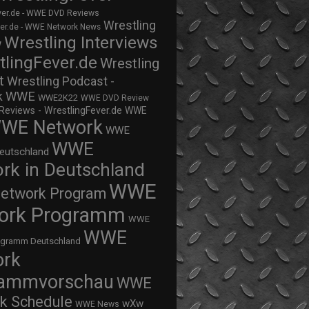
ver.de - WWE DVD Reviews
Wrestling
ver.de - WWE Network News
Wrestling Interviews
w
tlingFever.de
Wrestling
t
Wrestling Podcast -
WWE
k
WWE2K22
WWE DVD Review
views - WrestlingFever.de
WWE
WE Network
WWE
WWE
eutschland
rk in Deutschland
WWE
twork Program
ork Programm
WWE
WWE
ogramm Deutschland
ork
rammvorschau
WWE
k Schedule
wXw
WWE News