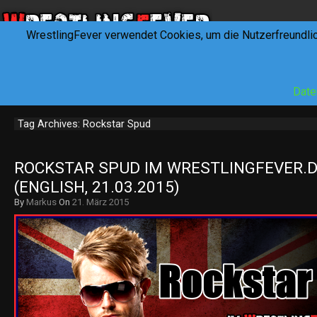
WrestlingFever verwendet Cookies, um die Nutzerfreundli
HOME
NEWS
INTERVIEWS
FEVERTALK
REV
Date
Tag Archives: Rockstar Spud
ROCKSTAR SPUD IM WRESTLINGFEVER.DE
(ENGLISH, 21.03.2015)
By
Markus
On
21. März 2015