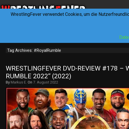
WrestlingFever verwendet Cookies, um die Nutzerfreundli
HOME
NEWS
INTERVIEWS
FEVERTALK
REV
Date
Tag Archives: #RoyalRumble
WRESTLINGFEVER DVD-REVIEW #178 – W
RUMBLE 2022“ (2022)
By
Markus E.
On
7. August 2022