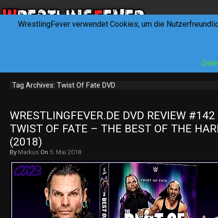
WrestlingFever verwendet Cookies, um die Nutzerfreundli
HOME
NEWS
INTERVIEWS
FEVERTALK
REV
Date
Tag Archives: Twist Of Fate DVD
WRESTLINGFEVER.DE DVD REVIEW #142 
TWIST OF FATE – THE BEST OF THE HAR
(2018)
By
Markus
On
5. Mai 2018