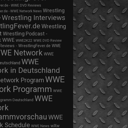
ver.de - WWE DVD Reviews
Wrestling
ver.de - WWE Network News
Wrestling Interviews
w
tlingFever.de
Wrestling
t
Wrestling Podcast -
WWE
k
WWE2K22
WWE DVD Review
views - WrestlingFever.de
WWE
WE Network
WWE
WWE
eutschland
rk in Deutschland
WWE
twork Program
ork Programm
WWE
WWE
ogramm Deutschland
ork
rammvorschau
WWE
k Schedule
wXw
WWE News