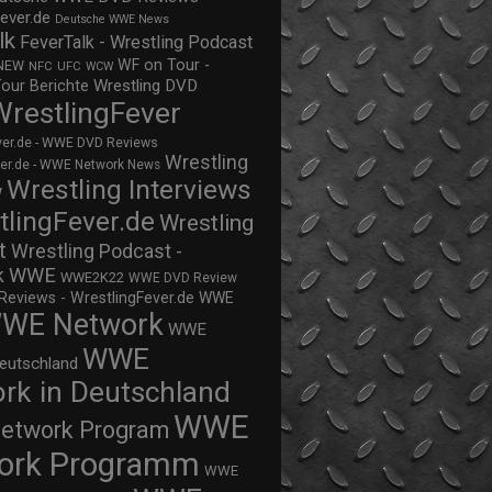
ever.de
Deutsche WWE News
lk
FeverTalk - Wrestling Podcast
WF on Tour -
NEW
NFC
UFC
WCW
Wrestling DVD
Tour Berichte
WrestlingFever
ver.de - WWE DVD Reviews
Wrestling
ver.de - WWE Network News
Wrestling Interviews
w
tlingFever.de
Wrestling
t
Wrestling Podcast -
WWE
k
WWE2K22
WWE DVD Review
views - WrestlingFever.de
WWE
WE Network
WWE
WWE
eutschland
rk in Deutschland
WWE
twork Program
ork Programm
WWE