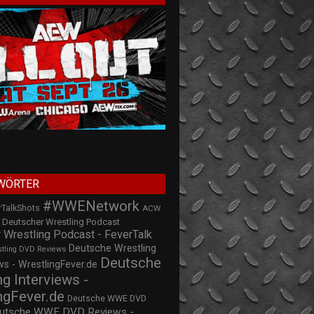
WÖRTER
#WWENetwork
rTalkShots
ACW
Deutscher Wrestling Podcast
 Wrestling Podcast - FeverTalk
Deutsche Wrestling
stling DVD Reviews
Deutsche
s - WrestlingFever.de
ng Interviews -
ngFever.de
Deutsche WWE DVD
utsche WWE DVD Reviews -