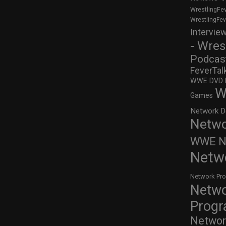
WrestlingFe
WrestlingFe
Intervie
- Wres
Podcas
FeverTal
WWE DVD Re
W
Games
Network D
Netwo
WWE Ne
Netw
Network Pr
Netw
Prog
Networ