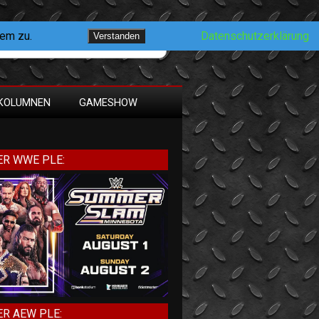
dem zu.
Datenschutzerklärung
Verstanden
KOLUMNEN
GAMESHOW
R WWE PLE:
R AEW PLE: