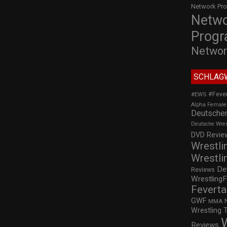
Network Pr
Netw
Prog
Networ
SCHLAG
#Feve
#EWS
Alpha Female
Deutscher
Deutsche Wre
DVD Review
Wrestli
Wrestli
De
Reviews
WrestlingF
Feverta
GWF
MMA
Wrestling 
Reviews