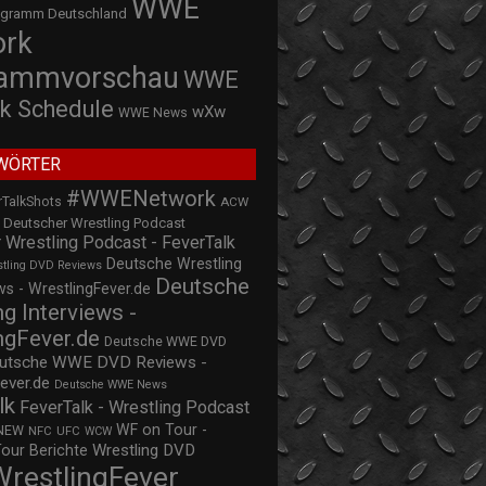
WWE
ogramm Deutschland
ork
rammvorschau
WWE
k Schedule
wXw
WWE News
WÖRTER
#WWENetwork
rTalkShots
ACW
Deutscher Wrestling Podcast
 Wrestling Podcast - FeverTalk
Deutsche Wrestling
stling DVD Reviews
Deutsche
s - WrestlingFever.de
ng Interviews -
ngFever.de
Deutsche WWE DVD
utsche WWE DVD Reviews -
ever.de
Deutsche WWE News
lk
FeverTalk - Wrestling Podcast
WF on Tour -
NEW
NFC
UFC
WCW
Wrestling DVD
Tour Berichte
WrestlingFever