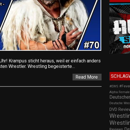
r! Krampus sticht heraus, weil er einfach anders
sten Wrestler. Wrestling begeisterte…
SCHLAG
Read More
#Feve
#EWS
Alpha Female
Deutscher
Deutsche Wre
DVD Review
Wrestli
Wrestli
De
Reviews