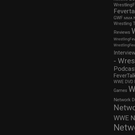
WrestlingF
Feverta
GWF
MMA
Wrestling 
Reviews
WrestlingFe
WrestlingFe
Intervie
- Wres
Podcas
FeverTal
WWE DVD Re
W
Games
Network D
Netwo
WWE Ne
Netw