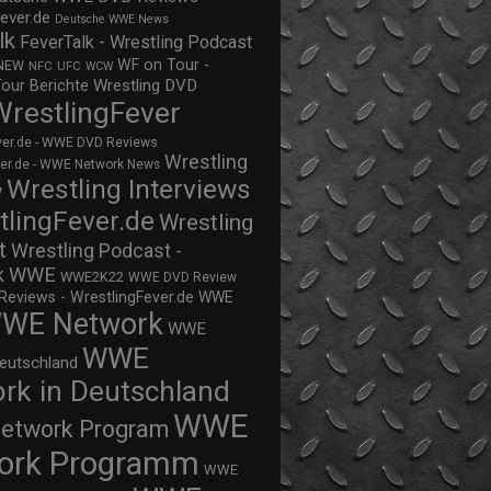
ever.de
Deutsche WWE News
lk
FeverTalk - Wrestling Podcast
WF on Tour -
NEW
NFC
UFC
WCW
Wrestling DVD
Tour Berichte
WrestlingFever
ver.de - WWE DVD Reviews
Wrestling
ver.de - WWE Network News
Wrestling Interviews
w
tlingFever.de
Wrestling
t
Wrestling Podcast -
WWE
k
WWE2K22
WWE DVD Review
views - WrestlingFever.de
WWE
WE Network
WWE
WWE
eutschland
rk in Deutschland
WWE
twork Program
ork Programm
WWE