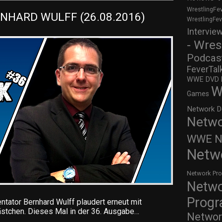
WrestlingFe
NHARD WULFF (26.08.2016)
WrestlingFe
Intervie
- Wres
Podcas
FeverTal
WWE DVD Re
W
Games
Network D
Netwo
WWE Ne
Netw
Network Pr
Netw
Prog
tor Bernhard Wulff plaudert erneut mit
stchen. Dieses Mal in der 36. Ausgabe…
Networ