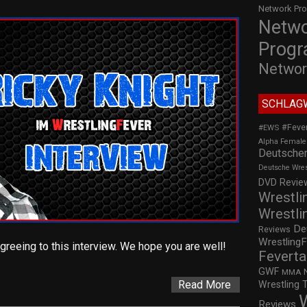
Network Pr
Netw
Prog
Networ
SCHLAG
#Feve
#EWS
Alpha Female
Deutscher
Deutsche Wre
DVD Review
Wrestli
Wrestli
De
Reviews
WrestlingF
agreeing to this interview. We hope you are well!
Feverta
GWF
MMA
Read More
Wrestling 
Reviews