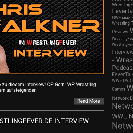
WrestlingF
Feverta
GWF
MMA
Wrestling 
Reviews
WrestlingFe
WrestlingFe
Intervie
- Wres
Podcas
FeverTal
WWE DVD Re
 zu diesem Interview! CF: Gern! WF: Wrestling
W
Games
 dem aufsteigenden…
Network D
Read More
Netwo
WWE Ne
STLINGFEVER.DE INTERVIEW 
Netw