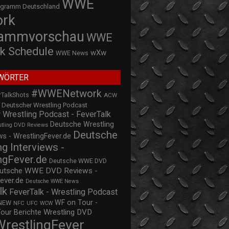
WWE
ogramm Deutschland
ork
rammvorschau
WWE
k Schedule
wXw
WWE News
WÖRTER
#WWENetwork
rTalkShots
ACW
Deutscher Wrestling Podcast
 Wrestling Podcast - FeverTalk
Deutsche Wrestling
stling DVD Reviews
Deutsche
s - WrestlingFever.de
ng Interviews -
ngFever.de
Deutsche WWE DVD
utsche WWE DVD Reviews -
ever.de
Deutsche WWE News
lk
FeverTalk - Wrestling Podcast
WF on Tour -
NEW
NFC
UFC
WCW
Wrestling DVD
Tour Berichte
WrestlingFever