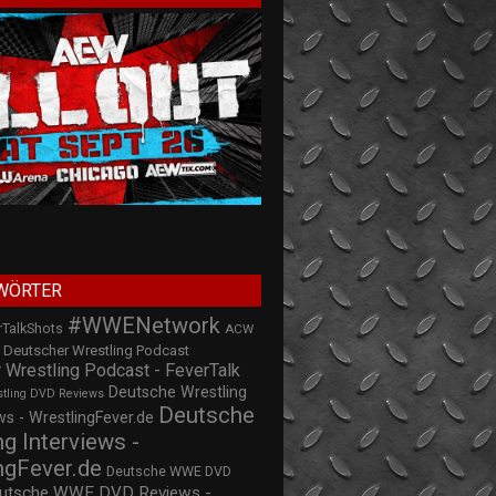
WÖRTER
#WWENetwork
rTalkShots
ACW
Deutscher Wrestling Podcast
 Wrestling Podcast - FeverTalk
Deutsche Wrestling
stling DVD Reviews
Deutsche
s - WrestlingFever.de
ng Interviews -
ngFever.de
Deutsche WWE DVD
utsche WWE DVD Reviews -