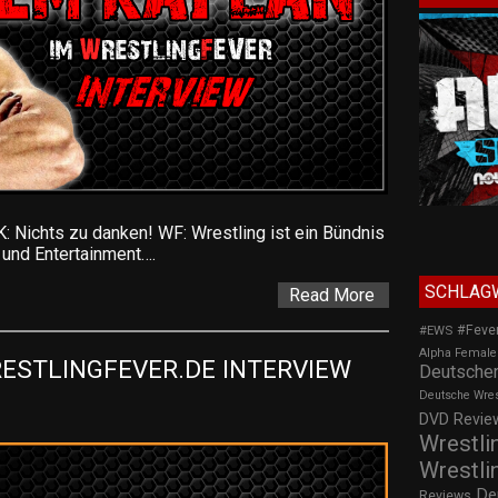
: Nichts zu danken! WF: Wrestling ist ein Bündnis
 und Entertainment….
SCHLAG
Read More
#Feve
#EWS
Alpha Female
ESTLINGFEVER.DE INTERVIEW 
Deutscher
Deutsche Wre
DVD Review
Wrestli
Wrestli
De
Reviews