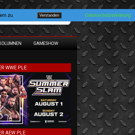
dem zu.
Datenschutzerklärung
Verstanden
KOLUMNEN
GAMESHOW
R WWE PLE:
R AEW PLE: