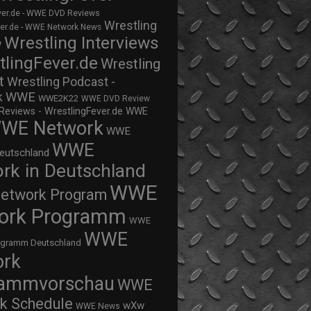
ver.de - WWE DVD Reviews
Wrestling
ver.de - WWE Network News
Wrestling Interviews
w
tlingFever.de
Wrestling
t
Wrestling Podcast -
WWE
k
WWE2K22
WWE DVD Review
views - WrestlingFever.de
WWE
WE Network
WWE
WWE
eutschland
rk in Deutschland
WWE
twork Program
ork Programm
WWE
WWE
ogramm Deutschland
ork
rammvorschau
WWE
k Schedule
wXw
WWE News