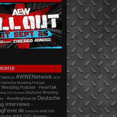
WÖRTER
#WWENetwork
rTalkShots
ACW
Deutscher Wrestling Podcast
 Wrestling Podcast - FeverTalk
Deutsche Wrestling
stling DVD Reviews
Deutsche
s - WrestlingFever.de
ng Interviews -
ngFever.de
Deutsche WWE DVD
utsche WWE DVD Reviews -