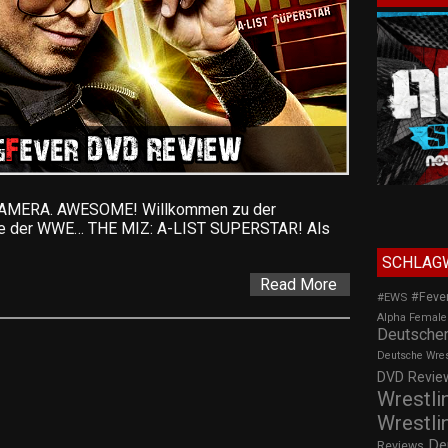
AMERA. AWESOME! Willkommen zu der
hte der WWE… THE MIZ: A-LIST SUPERSTAR! Als
SCHLAG
Read More
#Feve
#EWS
Alpha Female
Deutscher
Deutsche Wre
DVD Review
Wrestli
Wrestli
De
Reviews