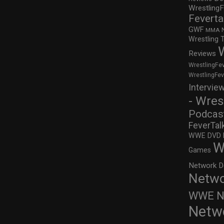
WrestlingF
Feverta
GWF
MMA
Wrestling 
Reviews
WrestlingFe
WrestlingFe
Intervie
- Wres
Podcas
FeverTal
WWE DVD Re
W
Games
Network D
Netwo
WWE Ne
Netw