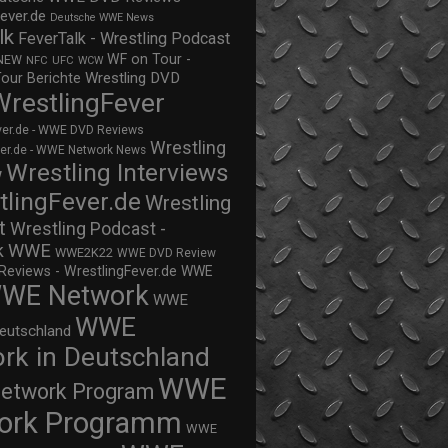
ever.de
Deutsche WWE News
lk
FeverTalk - Wrestling Podcast
WF on Tour -
NEW
NFC
UFC
WCW
Wrestling DVD
Tour Berichte
WrestlingFever
ver.de - WWE DVD Reviews
Wrestling
ver.de - WWE Network News
Wrestling Interviews
w
tlingFever.de
Wrestling
t
Wrestling Podcast -
WWE
k
WWE2K22
WWE DVD Review
views - WrestlingFever.de
WWE
WE Network
WWE
WWE
eutschland
rk in Deutschland
WWE
twork Program
ork Programm
WWE