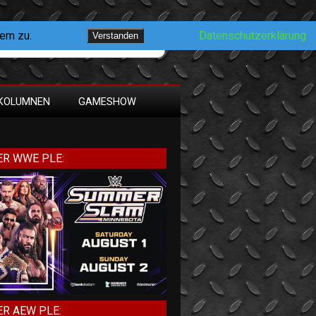
dem zu.
Datenschutzerklärung
Verstanden
KOLUMNEN
GAMESHOW
R WWE PLE:
R AEW PLE: