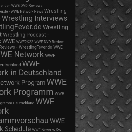
ver.de - WWE DVD Reviews
Wrestling
ver.de - WWE Network News
Wrestling Interviews
w
tlingFever.de
Wrestling
t
Wrestling Podcast -
WWE
k
WWE2K22
WWE DVD Review
views - WrestlingFever.de
WWE
WE Network
WWE
WWE
eutschland
rk in Deutschland
WWE
twork Program
ork Programm
WWE
WWE
ogramm Deutschland
ork
rammvorschau
WWE
k Schedule
wXw
WWE News