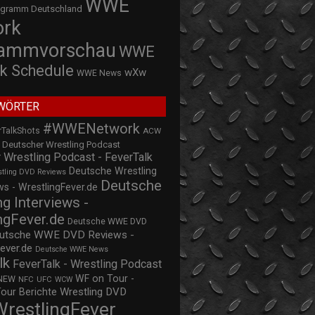
WWE
ogramm Deutschland
ork
rammvorschau
WWE
k Schedule
wXw
WWE News
WÖRTER
#WWENetwork
rTalkShots
ACW
Deutscher Wrestling Podcast
 Wrestling Podcast - FeverTalk
Deutsche Wrestling
stling DVD Reviews
Deutsche
s - WrestlingFever.de
ng Interviews -
ngFever.de
Deutsche WWE DVD
utsche WWE DVD Reviews -
ever.de
Deutsche WWE News
lk
FeverTalk - Wrestling Podcast
WF on Tour -
NEW
NFC
UFC
WCW
Wrestling DVD
Tour Berichte
WrestlingFever