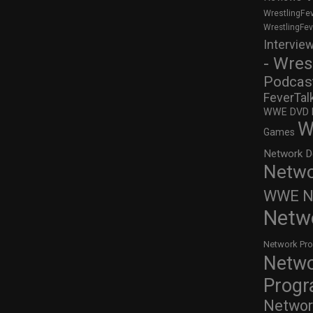
WrestlingFe
WrestlingFe
Intervie
- Wres
Podcas
FeverTal
WWE DVD Re
W
Games
Network D
Netwo
WWE Ne
Netw
Network Pr
Netw
Prog
Networ