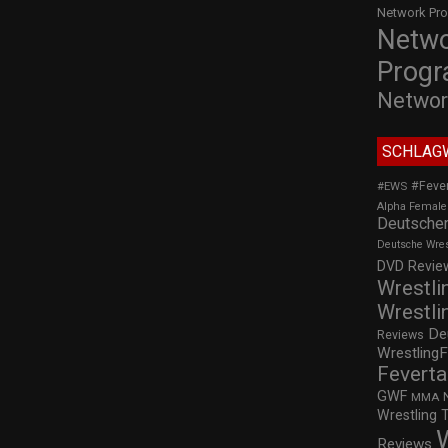
Network Pr
Netw
Prog
Networ
SCHLAG
#Feve
#EWS
Alpha Female
Deutscher
Deutsche Wre
DVD Review
Wrestli
Wrestli
De
Reviews
WrestlingF
Feverta
GWF
MMA
Wrestling 
Reviews