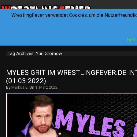
WrestlingFever verwendet Cookies, um die Nutzerfreundli
HOME
NEWS
INTERVIEWS
FEVERTALK
REV
Date
Tag Archives: Yuri Gromow
MYLES GRIT IM WRESTLINGFEVER.DE IN
(01.03.2022)
By
Markus E.
On
1. März 2022