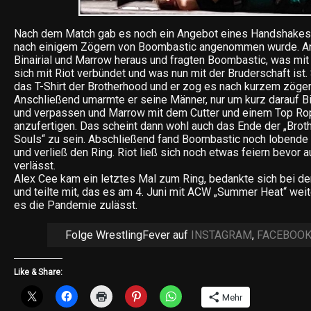
Nach dem Match gab es noch ein Angebot eines Handshakes 
nach einigem Zögern von Boombastic angenommen wurde. A
Binairial und Marrow heraus und fragten Boombastic, was mit 
sich mit Riot verbündet und was nun mit der Bruderschaft ist.
das T-Shirt der Brotherhood und er zog es nach kurzem zöger
Anschließend umarmte er seine Männer, nur um kurz darauf Bina
und verpassen und Marrow mit dem Cutter und einem Top Ro
anzufertigen. Das scheint dann wohl auch das Ende der „Bro
Souls“ zu sein. Abschließend fand Boombastic noch lobende 
und verließ den Ring. Riot ließ sich noch etwas feiern bevor 
verlässt.
Alex Cee kam ein letztes Mal zum Ring, bedankte sich bei 
und teilte mit, das es am 4. Juni mit ACW „Summer Heat“ wei
es die Pandemie zulässt.
Folge WrestlingFever auf
INSTAGRAM
,
FACEBOO
Like & Share:
Mehr