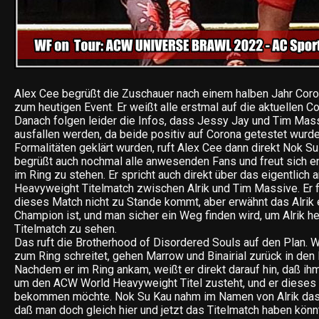
Alex Cee begrüßt die Zuschauer nach einem halben Jahr Cor
zum heutigen Event. Er weißt alle erstmal auf die aktuellen C
Danach folgen leider die Infos, dass Jessy Jay und Tim Mass
ausfallen werden, da beide positiv auf Corona getestet wur
Formalitäten geklärt wurden, ruft Alex Cee dann direkt Nok Su
begrüßt auch nochmal alle anwesenden Fans und freut sich en
im Ring zu stehen. Er spricht auch direkt über das eigentlic
Heavyweight Titelmatch zwischen Alrik und Tim Massive. Er 
dieses Match nicht zu Stande kommt, aber erwähnt das Alrik
Champion ist, und man sicher ein Weg finden wird, um Alrik h
Titelmatch zu sehen.
Das ruft die Brotherhood of Disordered Souls auf den Plan.
zum Ring schreitet, gehen Marrow und Binairial zurück in den
Nachdem er im Ring ankam, weißt er direkt darauf hin, daß i
um den ACW World Heavyweight Titel zusteht, und er dieses
bekommen möchte. Nok Su Kau nahm im Namen von Alrik das
daß man doch gleich hier und jetzt das Titelmatch haben könnt