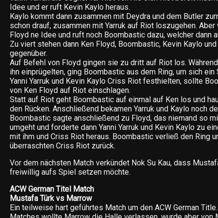
Idee und er ruft Kevin Kaylo heraus.
Kaylo kommt dann zusammen mit Deydra und dem Butler zum 
schon drauf, zusammen mit Yarruk auf Riot loszugehen. Aber 
Floyd ne Idee und ruft noch Boombastic dazu, welcher dann 
Zu viert stehen dann Ken Floyd, Boombastic, Kevin Kaylo und 
gegenüber.
Auf Befehl von Floyd gingen sie zu dritt auf Riot los. Während
ihn einprügelten, ging Boombastic aus dem Ring, um sich ein S
Yanni Yarruk und Kevin Kaylo Criss Riot festhielten, sollte B
von Ken Floyd auf Riot einschlagen.
Statt auf Riot geht Boombastic auf einmal auf Ken los und hau
den Rücken. Anschließend bekamen Yarruk und Kaylo noch den
Boombastic sagte anschließend zu Floyd, das niemand so m
umgeht und forderte dann Yanni Yarruk und Kevin Kaylo zu e
mit ihm und Criss Riot heraus. Boombastic verließ den Ring u
überraschten Criss Riot zurück.
Vor dem nächsten Match verkündet Nok Su Kau, dass Mustafa 
freiwillig aufs Spiel setzen möchte.
ACW German Titel Match
Mustafa Türk vs Marrow
Ein teilweise hart geführtes Match um den ACW German Title
Matches wollte Marrow die Halle verlassen, wurde aber von 