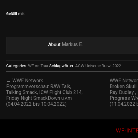
Gefällt mir:
Markus E.
About
Categories:
WF on Tour
Schlagwörter:
ACW Universe Brawl 2022
← WWE Network
WWE Network
Programmvorschau: RAW Talk,
Broken Skull
Talking Smack, ICW Flight Club 214,
Ray Dudley , 
Friday Night SmackDown u.v.m
Progress Wre
(04.04.2022 bis 10.04.2022)
(11.04.2022 
WF-INT