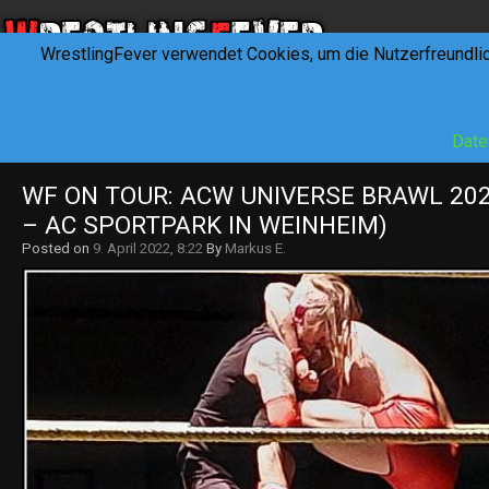
WrestlingFever verwendet Cookies, um die Nutzerfreundli
HOME
NEWS
INTERVIEWS
FEVERTALK
REV
Date
WF ON TOUR: ACW UNIVERSE BRAWL 2022
– AC SPORTPARK IN WEINHEIM)
Posted on
9. April 2022, 8:22
By
Markus E.