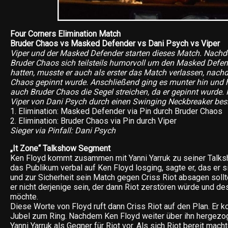
Four Corners Elimination Match
Bruder Chaos vs Masked Defender vs Dani Psych vs Viper
Viper und der Masked Defender starten dieses Match. Nach
Bruder Chaos sich teilsteils humorvoll um den Masked Def
hatten, musste er auch als erster das Match verlassen, nach
Chaos gepinnt wurde. Anschließend ging es munter hin und
auch Bruder Chaos die Segel streichen, da er gepinnt wurde.
Viper von Dani Psych durch einen Swinging Neckbreaker besi
1. Elimination: Masked Defender via Pin durch Bruder Chaos
2. Elimination: Bruder Chaos via Pin durch Viper
Sieger via Pinfall: Dani Psych
„It Zone“ Talkshow Segment
Ken Floyd kommt zusammen mit Yanni Yarruk zu seiner Talk
das Publikum verbal auf Ken Floyd losging, sagte er, das er s
und zur Sicherheit sein Match gegen Criss Riot absagen sol
er nicht derjenige sein, der dann Riot zerstören würde und d
möchte.
Diese Worte von Floyd ruft dann Criss Riot auf den Plan. Er 
Jubel zum Ring. Nachdem Ken Floyd weiter über ihn hergezoge
Yanni Yarruk als Gegner für Riot vor. Als sich Riot bereit mac