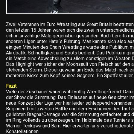
Zwei Veteranen im Euro Wrestling aus Great Britain bestritten
den letzten 15 Jahren waren sich die zwei in unterschiedlic
schon unzählige Male gegenüber gestanden. Auch bereits me
anderen Ligen unter Hate´s Führung. Man kannte sich also aus
einigen Minuten des Chain Wrestlings wurde das Publikum mi
Akrobatik, Schnelligkeit und Spots bedient. Das Publikum ging 
ein Match eine Abwechslung zu allem sonstigen im Westen De
Das Highlight war sicher der Moonsault von Fleisch auf den 
stehenden Storm. Dieser gewann am Ende das Match nach ei
mehreren Kicks zum Kopf seines Gegners. Ein Spotfest aller 
Fazit:
Viele der Zuschauer waren wohl völlig Wrestling-fremd. Darunte
der Show die Stimmung. Das Einlassen auf neue Gesichter im
neue Konzept der Liga war hier leider schleppend vorhanden.
Beginnend mit zweiten Hälfte und dem Erscheinen des fast a
geliebten Bragna/Carnage war die Stimmung entfachtet und d
im Ring vollends zu überzeugen. Im Halbfinale des Turniers s
Warrior, Tenkgwa und Bam. Hier erwarten uns verschiedenste 
Konstellationen.