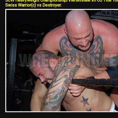
SCW Heavyweight Championship/Viertelfinale im CU Title To
Swiss Warrior(c) vs Destroyer: