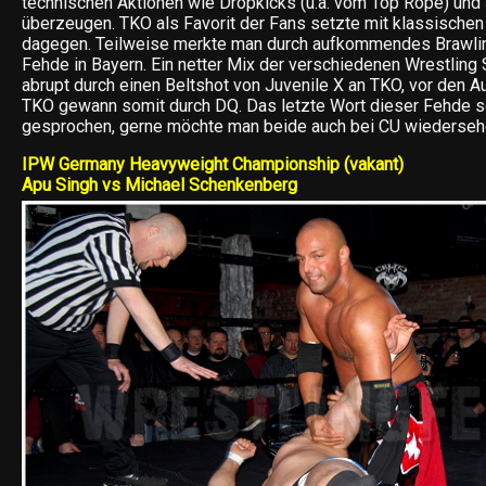
technischen Aktionen wie Dropkicks (u.a. vom Top Rope) und
überzeugen. TKO als Favorit der Fans setzte mit klassischen
dagegen. Teilweise merkte man durch aufkommendes Brawling
Fehde in Bayern. Ein netter Mix der verschiedenen Wrestling S
abrupt durch einen Beltshot von Juvenile X an TKO, vor den A
TKO gewann somit durch DQ. Das letzte Wort dieser Fehde sc
gesprochen, gerne möchte man beide auch bei CU wiederseh
IPW Germany Heavyweight Championship (vakant)
Apu Singh vs Michael Schenkenberg