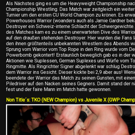
Als Nächstes ging es um die Heavyweight Championship nac
Championship Wrestling. Das Match war zeitgleich ein weitere
Turnier um den ersten CU World Champion zu krönen. Es erwa
Powerhouses Warrior (woanders auch als Jamie Gardner beka
Destroyer ein Schweiz-interne Schlacht der Schwergewichte.
des Matches kam es zu einem unerwarteten Dive des Warrio
auf den draußen stehenden Destroyer. Hier wurden die Fans
den ihnen größtenteils unbekannten Wrestlern des Abends wa
Sprung vom Warrior vom Top Rope in den Ring wurde vom Des
Powerbomb gekontert! Erstaunlich beweglich gab es in der w
Aktionen wie Suplessen, German Suplexes und Würfe vom To
Ringmitte. Als Ringrichter Signer abgelenkt war schlug Destro
dem Warrior ins Gesicht. Dieser kickte bei 2,9 aber aus! We
beendete der Warrior das Match zu seinen Gunsten, mit ein
Piledriver auf den Nacken seines Gegners. Damit stand der nä
fest und der faire Mann im Match hatte gewonnen.
Non Title´s: TKO (NEW Champion) vs Juvenile X (GWP Champ