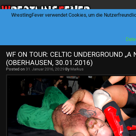
WrestlingFever verwendet Cookies, um die Nutzerfreundli
HOME
NEWS
INTERVIEWS
FEVERTALK
REV
Date
WF ON TOUR: CELTIC UNDERGROUND „A 
(OBERHAUSEN, 30.01.2016)
Posted on
31. Januar 2016, 20:29
By
Markus