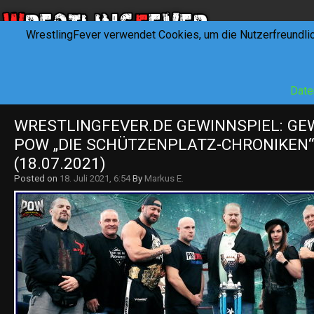
WrestlingFever verwendet Cookies, um die Nutzerfreundli
HOME
NEWS
INTERVIEWS
FEVERTALK
REV
Date
WRESTLINGFEVER.DE GEWINNSPIEL: GEW
POW „DIE SCHÜTZENPLATZ-CHRONIKEN“ 
(18.07.2021)
Posted on
18. Juli 2021, 6:54
By
Markus E.