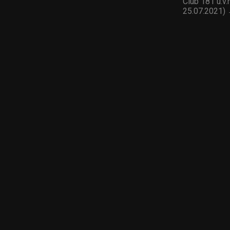
Club 181 u.v.
25.07.2021)