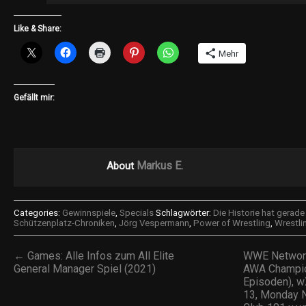
Like & Share:
Mehr
Gefällt mir:
Markus E.
About
Categories:
Gewinnspiele
,
Specials
Schlagwörter:
Die Historie hat gerad
Schützenplatz-Chroniken
,
Jörg Vespermann
,
Power of Wrestling
,
Wrestli
← Games: Alle Infos zum All Elite
WWE Network
General Manager Spiel (2021)
AWA Champio
Episoden), 
13, Monday N