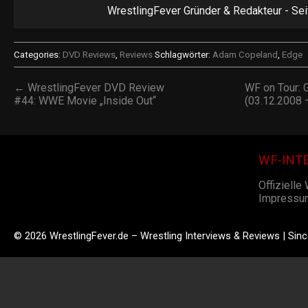
WrestlingFever Gründer & Redakteur - Se
Categories:
DVD Reviews
,
Reviews
Schlagwörter:
Adam Copeland
,
Edge
← WrestlingFever DVD Review
WF on Tour: 
#44: WWE Movie „Inside Out“
(03.12.2008
WF-INT
Offizielle
Impressu
© 2026 WrestlingFever.de – Wrestling Interviews & Reviews | Sin