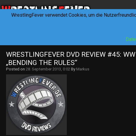
WrestlingFever verwendet Cookies, um die Nutzerfreundli
HOME
NEWS
INTERVIEWS
FEVERTALK
REV
Date
WRESTLINGFEVER DVD REVIEW #45: WWE
„BENDING THE RULES“
Posted on
28. September 2013, 0:02
By
Markus