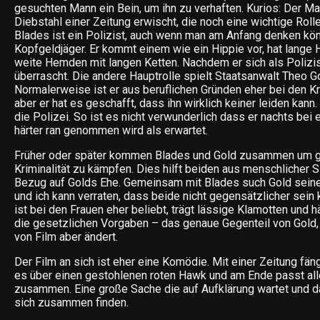
gesuchten Mann ein Bein, um ihn zu verhaften. Kurios: Der 
Diebstahl einer Zeitung erwischt, die noch eine wichtige Rolle
Blades ist ein Polizist, auch wenn man am Anfang denken könn
Kopfgeldjäger. Er kommt einem wie ein Hippie vor, hat lange H
weite Hemden mit langen Ketten. Nachdem er sich als Polizis
überrascht. Die andere Hauptrolle spielt Staatsanwalt Theo 
Normalerweise ist er aus beruflichen Gründen eher bei den Kr
aber er hat es geschafft, dass ihn wirklich keiner leiden kan
die Polizei. So ist es nicht verwunderlich dass er nachts bei 
härter ran genommen wird als erwartet.
Früher oder später kommen Blades und Gold zusammen um 
Kriminalität zu kämpfen. Dies hilft beiden aus menschlicher 
Bezug auf Golds Ehe. Gemeinsam mit Blades such Gold sei
und ich kann verraten, dass beide nicht gegensätzlicher sein
ist bei den Frauen eher beliebt, trägt lässige Klamotten und h
die gesetzlichen Vorgaben – das genaue Gegenteil von Gold,
von Film aber ändert.
Der Film an sich ist eher eine Komödie. Mit einer Zeitung fäng
es über einen gestohlenen roten Hawk und am Ende passt al
zusammen. Eine große Sache die auf Aufklärung wartet und
sich zusammen finden.