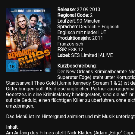
Release:
27.09.2013
Regional Code:
2
Laufzeit:
90 Minuten
Sprachen:
Deutsch + Englisch
Englisch mit niederl. UT
Produktionsjahr:
2011
Französisch
FSK:
FSK 12
Label:
SES Limited |AL!VE
Kurzbeschreibung:
Der New Orleans Kriminalbeamte Ni
Superstar Edge) steht unter Korrupti
Staatsanwalt Theo Gold (Jamie Kennedy, Scream 1 & 2) ist der
Gitter bringen soll. Als diese ungleichen Partner aus gegens
Gesetzes in eine Kriminalstory hineingeraten, sind sie auf i
auf die Geduld, einen flüchtigen Killer zu überführen, ohne si
umzubringen.
Das Menü ist im Hintergrund animiert und mit Musik unterlegt
Inhalt:
Am Anfang des Filmes stellt Nick Blades (Adam „Edge“ Copel