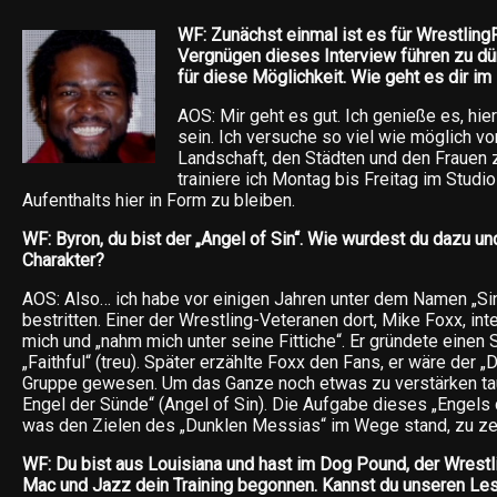
WF: Zunächst einmal ist es für Wrestling
Vergnügen dieses Interview führen zu dür
für diese Möglichkeit. Wie geht es dir 
AOS: Mir geht es gut. Ich genieße es, hie
sein. Ich versuche so viel wie möglich v
Landschaft, den Städten und den Frauen 
trainiere ich Montag bis Freitag im Stud
Aufenthalts hier in Form zu bleiben.
WF: Byron, du bist der „Angel of Sin“. Wie wurdest du dazu un
Charakter?
AOS: Also… ich habe vor einigen Jahren unter dem Namen „Si
bestritten. Einer der Wrestling-Veteranen dort, Mike Foxx, inte
mich und „nahm mich unter seine Fittiche“. Er gründete einen
„Faithful“ (treu). Später erzählte Foxx den Fans, er wäre der 
Gruppe gewesen. Um das Ganze noch etwas zu verstärken tau
Engel der Sünde“ (Angel of Sin). Die Aufgabe dieses „Engels 
was den Zielen des „Dunklen Messias“ im Wege stand, zu ze
WF: Du bist aus Louisiana und hast im Dog Pound, der Wrest
Mac und Jazz dein Training begonnen. Kannst du unseren Les