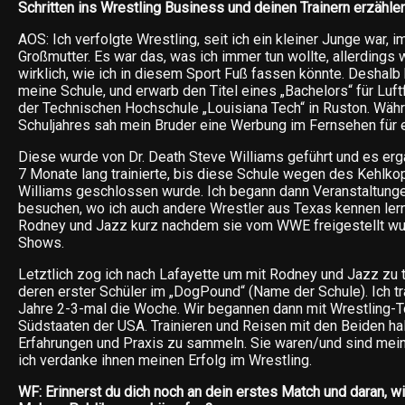
Schritten ins Wrestling Business und deinen Trainern erzähle
AOS: Ich verfolgte Wrestling, seit ich ein kleiner Junge war, 
Großmutter. Es war das, was ich immer tun wollte, allerdings 
wirklich, wie ich in diesem Sport Fuß fassen könnte. Deshalb
meine Schule, und erwarb den Titel eines „Bachelors“ für Lu
der Technischen Hochschule „Louisiana Tech“ in Ruston. Wäh
Schuljahres sah mein Bruder eine Werbung im Fernsehen für e
Diese wurde von Dr. Death Steve Williams geführt und es erga
7 Monate lang trainierte, bis diese Schule wegen des Kehlk
Williams geschlossen wurde. Ich begann dann Veranstaltunge
besuchen, wo ich auch andere Wrestler aus Texas kennen lernte
Rodney und Jazz kurz nachdem sie vom WWE freigestellt wur
Shows.
Letztlich zog ich nach Lafayette um mit Rodney und Jazz zu tr
deren erster Schüler im „DogPound“ (Name der Schule). Ich tra
Jahre 2-3-mal die Woche. Wir begannen dann mit Wrestling-To
Südstaaten der USA. Trainieren und Reisen mit den Beiden hal
Erfahrungen und Praxis zu sammeln. Sie waren/und sind mei
ich verdanke ihnen meinen Erfolg im Wrestling.
WF: Erinnerst du dich noch an dein erstes Match und daran, w