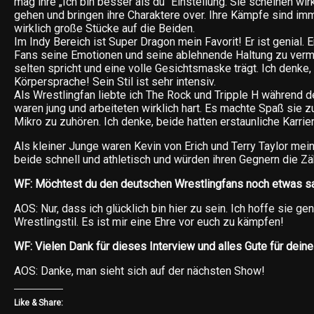
mag ihre „Ich bin besser als du“ Einstellung. Sie scheinen wir
gehen und bringen ihre Charaktere over. Ihre Kämpfe sind imm
wirklich große Stücke auf die Beiden.
Im Indy Bereich ist Super Dragon mein Favorit! Er ist genial. E
Fans seine Emotionen und seine ablehnende Haltung zu vermit
selten spricht und eine volle Gesichtsmaske trägt. Ich denke, 
Körpersprache! Sein Stil ist sehr intensiv.
Als Wrestlingfan liebte ich The Rock und Tripple H während de
waren jung und arbeiteten wirklich hart. Es machte Spaß sie 
Mikro zu zuhören. Ich denke, beide hatten erstaunliche Karrie
Als kleiner Junge waren Kevin von Erich und Terry Taylor mei
beide schnell und athletisch und würden ihren Gegnern die Zä
WF: Möchtest du den deutschen Wrestlingfans noch etwas s
AOS: Nur, dass ich glücklich bin hier zu sein. Ich hoffe sie g
Wrestlingstil. Es ist mir eine Ehre vor euch zu kämpfen!
WF: Vielen Dank für dieses Interview und alles Gute für deine
AOS: Danke, man sieht sich auf der nächsten Show!
Like & Share: