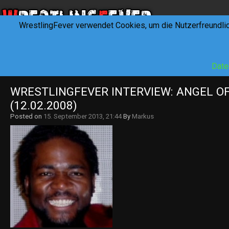
WrestlingFever verwendet Cookies, um die Nutzerfreundli
HOME
NEWS
INTERVIEWS
FEVERTALK
REV
Date
WRESTLINGFEVER INTERVIEW: ANGEL OF 
(12.02.2008)
Posted on
15. September 2013, 21:44
By
Markus