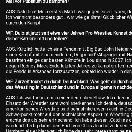
Mal vor Publikum zu kämpfen?
AOS: Natürlich! Mein erstes Match war gegen einen Typen, de
Ich war nicht besonders gut… war wie gelähmt! Glücklicher W
durch den Kampf.
WF: Du bist jetzt seit etwa vier Jahren Pro Wrestler. Kannst d
deiner Karriere mit uns teilen?
AOS: Kürzlich hatte ich eine Fehde mit „Big Bad John Heidenre
einen Kampf mit einem anderen „Dogpound“-Abgänger mit Nam
bestritten einige der besten Kämpfe in Louisiana in 2007. Ich 
gegen Rodney Mack Ende letzten Jahres zu kämpfen. Ich freu
die Fehde in Arkansas fortzusetzen, sobald ich wieder in den 
WF: Zurzeit tourst du durch Deutschland. Was geht dir durch 
das Wrestling in Deutschland und in Europa allgemein nachd
AOS: Ich war bisher nur in einer deutschen Show. Ich erkenne
Einsatz der Wrestler sehr wohl anerkennen. Ich denke, deuts
amerikanisches Wrestling sind sehr ähnlich, wenn auch in De
Schwerpunkt mehr auf den technischen Aspekt im Wrestling g
erachte das als sehr erfrischend. Ich liebe diesen „Catch as c
wurde ich fertig damit, das Buch von Chris Jericho zu lesen. E
Hamburg als er hier war. Ich finde das sehr interessant, heute 