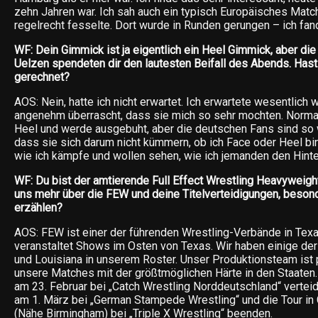
zehn Jahren war. Ich sah auch ein typisch Europäisches Matc
regelrecht fesselte. Dort wurde in Runden gerungen – ich fan
WF: Dein Gimmick ist ja eigentlich ein Heel Gimmick, aber di
Uelzen spendeten dir den lautesten Beifall des Abends. Hast
gerechnet?
AOS: Nein, hatte ich nicht erwartet. Ich erwartete wesentlich w
angenehm überrascht, dass sie mich so sehr mochten. Normal
Heel und werde ausgebuht, aber die deutschen Fans sind so 
dass sie sich darum nicht kümmern, ob ich Face oder Heel bin 
wie ich kämpfe und wollen sehen, wie ich jemanden den Hinte
WF: Du bist der amtierende Full Effect Wrestling Heavyweig
uns mehr über die FEW und deine Titelverteidigungen, beson
erzählen?
AOS: FEW ist einer der führenden Wrestling-Verbände in Tex
veranstaltet Shows im Osten von Texas. Wir haben einige der
und Louisiana in unserem Roster. Unser Produktionsteam ist p
unsere Matches mit der größtmöglichen Härte in den Staaten.
am 23. Februar bei „Catch Wrestling Norddeutschland“ verteid
am 1. März bei „German Stampede Wrestling“ und die Tour in 
(Nähe Birmingham) bei „Triple X Wrestling“ beenden.