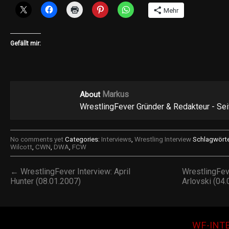
Mehr
Gefällt mir:
Markus
About
WrestlingFever Gründer & Redakteur - Se
No comments yet
Categories:
Interviews
,
Wrestling Interview
Schlagwörte
Wilcott
,
CWN
,
DWA
,
FCW
← WrestlingFever Interview: April
WrestlingFev
Hunter (08.01.2007)
Arlovski (04
WF-INT