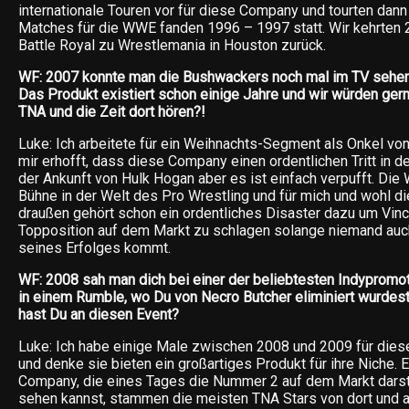
internationale Touren vor für diese Company und tourten dann
Matches für die WWE fanden 1996 – 1997 statt. Wir kehrten 
Battle Royal zu Wrestlemania in Houston zurück.
WF: 2007 konnte man die Bushwackers noch mal im TV sehen
Das Produkt existiert schon einige Jahre und wir würden ge
TNA und die Zeit dort hören?!
Luke: Ich arbeitete für ein Weihnachts-Segment als Onkel von 
mir erhofft, dass diese Company einen ordentlichen Tritt in de
der Ankunft von Hulk Hogan aber es ist einfach verpufft. Die
Bühne in der Welt des Pro Wrestling und für mich und wohl d
draußen gehört schon ein ordentliches Disaster dazu um Vinc
Topposition auf dem Markt zu schlagen solange niemand auch
seines Erfolges kommt.
WF: 2008 sah man dich bei einer der beliebtesten Indypromot
in einem Rumble, wo Du von Necro Butcher eliminiert wurdes
hast Du an diesen Event?
Luke: Ich habe einige Male zwischen 2008 und 2009 für die
und denke sie bieten ein großartiges Produkt für ihre Niche. 
Company, die eines Tages die Nummer 2 auf dem Markt darst
sehen kannst, stammen die meisten TNA Stars von dort und 