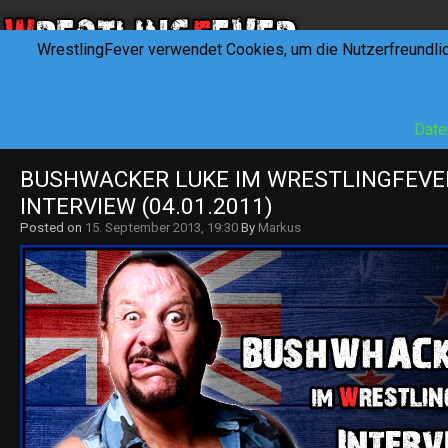
WrestlingFever verwendet Cookies, um die Nutzerfreundli
HOME
NEWS
INTERVIEWS
FEVERTALK
REV
Date
BUSHWACKER LUKE IM WRESTLINGFEVER
INTERVIEW (04.01.2011)
Posted on
15. September 2013, 19:30
By
Markus