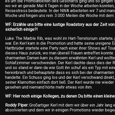
es um die Promoarbeiten des Geschäfts ging und so gingen w
wo wir an gerade Mal 4 Tagen in der Woche arbeiten konnten
Reisestress bedeutete. In der NWA arbeiteten wir 7 und man
Woche und hingen uns rein. 3.000 Meilen die Woche mit dem 
WF: Erzähle uns bitte eine lustige Roadstory aus der Zeit v
sicherlich einige?!
Luke: The Marble Rib, was wohl im Hart-Terretorium startete, 
war. Ein Kerl kam in die Promotion und hatte seine ureigene Ei
Hartbrüder startete eine Party nach einer ihrer Shows auf Tour
dieses Haus zurück, wo man überall Frauen antreffen konnte.
charmanten Damen kam zu diesem erwähnten Kerl und wollte l
Schlafzimmer verschwinden. Der Kerl dachte dass dies der R
und so stand er dann da wie Gott ihn schuf als ein Typ mit ein
hereinbrach und behauptete dass es sich bei der charmante
handelte. Ein Schuss ging los und der Kerl verschwand direkt,
seiner Klamotten einfach dort ließ. Der Kerl wurde nie wieder
gesehen und niemand hörte mehr etwas von ihm.
WF: Hier noch einige Kollegen, zu denen Du bitte einen klei
Roddy Piper:
Großartiger Kerl mit dem wir über ein Jahr lang
absolvierten und dem wir in einigen Promotions wieder bege