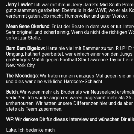
Jerry Lawler:
Ich war mit ihm in Jerry Jarrets Mid South Prom
gut zusammen gearbeitet. Ebenfalls in der WWE, wo er als 
verdammt guten Job macht. Humorvoller und guter Worker.
Mean Gene Okerlund:
Er ist der Beste in dem was er tut. Int
Sehr originell und scharfsinnig. Wenn du nicht die richtigen W
sofort zur Stelle.
Bam Bam Bigelow:
Hatte nie viel mit Bammer zu tun. R.I.P.! Er
Umgang, hat hart gearbeitet, war einfach einer von den Jungs 
großartiges Match gegen Football Star Lawrence Taylor bei e
New York City.
The Moondogs:
Wir traten nur ein einziges Mal gegen sie a
und dies war eine wirkliche Hardcore-Schlacht.
Butch:
Wir waren mehr als Brüder als wir Neuseeland erstmal
verließen. Ich würde sagen es waren insgesamt mehr als 25 J
umhertourten. Wir hatten unsere Differenzen hier und da aber 
stets als Team zusammen.
WF: Wir danken Dir für dieses Interview und wünschen Dir all
Luke: Ich bedanke mich.