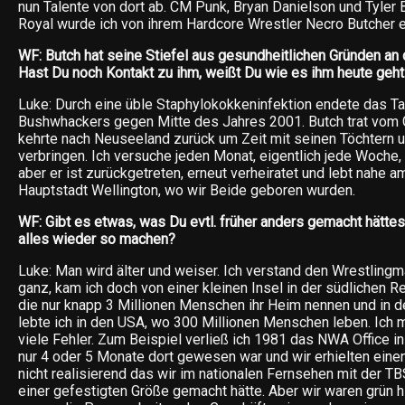
nun Talente von dort ab. CM Punk, Bryan Danielson und Tyler B
Royal wurde ich von ihrem Hardcore Wrestler Necro Butcher el
WF: Butch hat seine Stiefel aus gesundheitlichen Gründen an
Hast Du noch Kontakt zu ihm, weißt Du wie es ihm heute geh
Luke: Durch eine üble Staphylokokkeninfektion endete das T
Bushwhackers gegen Mitte des Jahres 2001. Butch trat vom
kehrte nach Neuseeland zurück um Zeit mit seinen Töchtern 
verbringen. Ich versuche jeden Monat, eigentlich jede Woche,
aber er ist zurückgetreten, erneut verheiratet und lebt nahe 
Hauptstadt Wellington, wo wir Beide geboren wurden.
WF: Gibt es etwas, was Du evtl. früher anders gemacht hätte
alles wieder so machen?
Luke: Man wird älter und weiser. Ich verstand den Wrestlingm
ganz, kam ich doch von einer kleinen Insel in der südlichen R
die nur knapp 3 Millionen Menschen ihr Heim nennen und in d
lebte ich in den USA, wo 300 Millionen Menschen leben. Ich m
viele Fehler. Zum Beispiel verließ ich 1981 das NWA Office i
nur 4 oder 5 Monate dort gewesen war und wir erhielten einen
nicht realisierend das wir im nationalen Fernsehen mit der T
einer gefestigten Größe gemacht hätte. Aber wir waren grün 