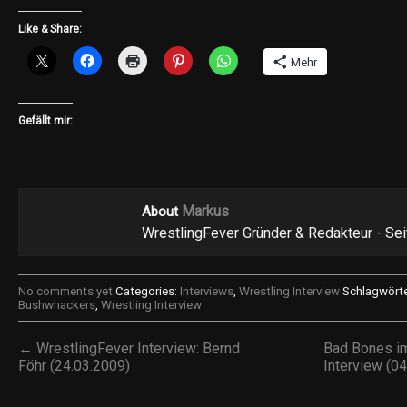
Like & Share:
Mehr
Gefällt mir:
Markus
About
WrestlingFever Gründer & Redakteur - Se
No comments yet
Categories:
Interviews
,
Wrestling Interview
Schlagwörte
Bushwhackers
,
Wrestling Interview
← WrestlingFever Interview: Bernd
Bad Bones im
Föhr (24.03.2009)
Interview (0