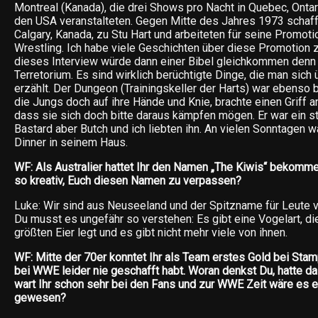
Montreal (Kanada), die drei Shows pro Nacht in Quebec, Ontari
den USA veranstalteten. Gegen Mitte des Jahres 1973 schafft
Calgary, Kanada, zu Stu Hart und arbeiteten für seine Promo
Wrestling. Ich habe viele Geschichten über diese Promotion 
dieses Interview würde dann einer Bibel gleichkommen denn 
Terretorium. Es sind wirklich berüchtigte Dinge, die man sich 
erzählt. Der Dungeon (Trainingskeller der Harts) war ebenso b
die Jungs doch auf ihre Hände und Knie, brachte einen Griff 
dass sie sich doch bitte daraus kämpfen mögen. Er war ein st
Bastard aber Butch und ich liebten ihn. An vielen Sonntagen 
Dinner in seinem Haus.
WF: Als Australier hattet Ihr den Namen „The Kiwis“ bekomme
so kreativ, Euch diesen Namen zu verpassen?
Luke: Wir sind aus Neuseeland und der Spitzname für Leute vo
Du musst es ungefähr so verstehen: Es gibt eine Vogelart, di
größten Eier legt und es gibt nicht mehr viele von ihnen.
WF: Mitte der 70er konntet Ihr als Team erstes Gold bei Stam
bei WWE leider nie geschafft habt. Woran denkst Du, hatte d
wart Ihr schon sehr bei den Fans und zur WWE Zeit wäre es e
gewesen?