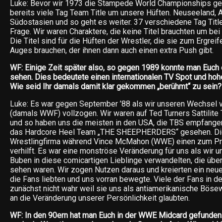
Luke: Bevor wir 1973 die Stampede World Championships ge
bereits viele Tag Team Title um unsere Hüften. Neuseeland, Au
Südostasien und so geht es weiter. 37 verschiedene Tag Titl
Frage. Wir waren Charaktere, die keine Titel brauchten um bei
Die Titel sind für die Hüften der Wrestler, die sie zum Ergrei
Auges brauchen, der ihnen dann auch einen extra Push gibt.
WF: Einige Zeit später also, so gegen 1989 konnte man Euch
sehen. Dies bedeutete einen internationalen TV Spot und hoh
Wie seid Ihr damals damit klar gekommen „berühmt“ zu sein?
Luke: Es war gegen September ’88 als wir unseren Wechsel
(damals WWF) vollzogen. Wir waren auf Ted Turners Sattilite T
und so haben uns die meisten in den USA, die TBS empfangen
das Hardcore Heel Team „THE SHEEPHERDERS“ gesehen. Di
Wrestlingfirma während Vince McMahon (WWE) einen zum P
verhilft. Es war eine monströse Veränderung für uns als wir 
Buben in diese comicartigen Lieblinge verwandelten, die über
sehen waren. Wir zogen Nutzen daraus und kreierten ein ne
die Fans liebten und uns vorran bewegte. Viele der Fans in 
zunächst nicht wahr weil sie uns als antiamerikanische Böse
an die Veränderung unserer Persönlichkeit glaubten.
WF: In den 90ern hat man Euch in der WWE Midcard gefunden.