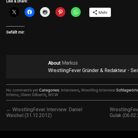
Like & Share:
Mehr
Gefällt mir:
Markus
About
WrestlingFever Gründer & Redakteur - Se
No comments yet
Categories:
Interviews
,
Wrestling Interview
Schlagwörte
Inferno
,
Glenn Gilbertti
,
WCW
← WrestlingFever Interview: Daniel
WrestlingFev
Weichel (31.12.2012)
Gulak (06.02