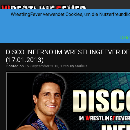
WrestlingFever verwendet Cookies, um die Nutzerfreundli
HOME
NEWS
INTERVIEWS
FEVERTALK
REV
Date
DISCO INFERNO IM WRESTLINGFEVER.DE 
(17.01.2013)
Posted on
15. September 2013, 17:59
By
Markus