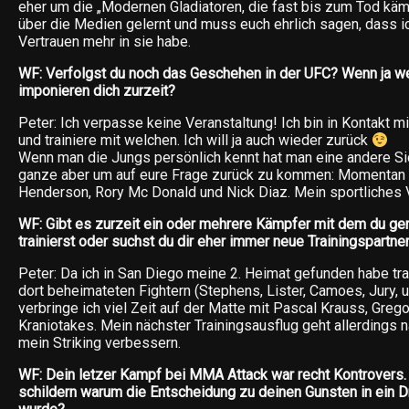
eher um die „Modernen Gladiatoren, die fast bis zum Tod kämp
über die Medien gelernt und muss euch ehrlich sagen, dass i
Vertrauen mehr in sie habe.
WF: Verfolgst du noch das Geschehen in der UFC? Wenn ja we
imponieren dich zurzeit?
Peter: Ich verpasse keine Veranstaltung! Ich bin in Kontakt 
und trainiere mit welchen. Ich will ja auch wieder zurück
Wenn man die Jungs persönlich kennt hat man eine andere Si
ganze aber um auf eure Frage zurück zu kommen: Momentan 
Henderson, Rory Mc Donald und Nick Diaz. Mein sportliches 
WF: Gibt es zurzeit ein oder mehrere Kämpfer mit dem du 
trainierst oder suchst du dir eher immer neue Trainingspartne
Peter: Da ich in San Diego meine 2. Heimat gefunden habe trai
dort beheimateten Fightern (Stephens, Lister, Camoes, Jury, 
verbringe ich viel Zeit auf der Matte mit Pascal Krauss, Gre
Kraniotakes. Mein nächster Trainingsausflug geht allerdings 
mein Striking verbessern.
WF: Dein letzer Kampf bei MMA Attack war recht Kontrovers.
schildern warum die Entscheidung zu deinen Gunsten in ein 