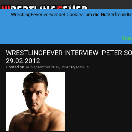
WrestlingFever verwendet Cookies, um die Nutzerfreundli
HOME
NEWS
INTERVIEWS
FEVERTALK
REV
Date
WRESTLINGFEVER INTERVIEW: PETER S
29.02.2012
Posted on
14. September 2013, 19:42
By
Markus