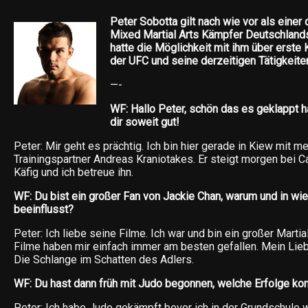
Peter Sobotta gilt nach wie vor als einer 
Mixed Martial Arts Kämpfer Deutschlands
hatte die Möglichkeit mit ihm über erste K
der UFC und seine derzeitigen Tätigkeite
—-
WF: Hallo Peter, schön das es geklappt ha
dir soweit gut!
Peter: Mir geht es prächtig. Ich bin hier gerade in Kiew mit 
Trainingspartner Andreas Kraniotakes. Er steigt morgen bei C
Käfig und ich betreue ihn.
WF: Du bist ein großer Fan von Jackie Chan, warum und in wie 
beeinflusst?
Peter: Ich liebe seine Filme. Ich war und bin ein großer Marti
Filme haben mir einfach immer am besten gefallen. Mein Liebl
Die Schlange im Schatten des Adlers.
WF: Du hast dann früh mit Judo begonnen, welche Erfolge kon
Peter: Ich habe Judo gekämpft bevor ich in der Grundschule w