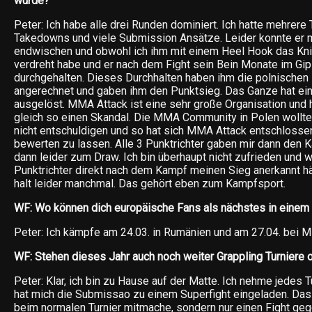
wurde?
Peter: Ich habe alle drei Runden dominiert. Ich hatte mehrere 
Takedowns und viele Submission Ansätze. Leider konnte er 
endwischen und obwohl ich ihm mit einem Heel Hook das Kni
verdreht habe und er nach dem Fight sein Bein Monate im Gips 
durchgehalten. Dieses Durchhalten haben ihm die polnischen
angerechnet und gaben ihm den Punktsieg. Das Ganze hat eine
ausgelöst. MMA Attack ist eine sehr große Organisation und 
gleich so einen Skandal. Die MMA Community in Polen wollt
nicht entschuldigen und so hat sich MMA Attack entschloss
bewerten zu lassen. Alle 3 Punktrichter gaben mir dann den
dann leider zum Draw. Ich bin überhaupt nicht zufrieden und 
Punktrichter direkt nach dem Kampf meinen Sieg anerkannt hä
halt leider manchmal. Das gehört eben zum Kampfsport.
WF: Wo können dich europäische Fans als nächstes in ein
Peter: Ich kämpfe am 24.03. in Rumänien und am 27.04. bei M
WF: Stehen dieses Jahr auch noch weiter Grappling Turniere o.
Peter: Klar, ich bin zu Hause auf der Matte. Ich nehme jedes T
hat mich die Submissao zu einem Superfight eingeladen. Das h
beim normalen Turnier mitmache, sondern nur einen Fight geg