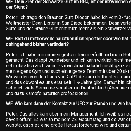
WF: Dein Ziel: der Schwarze Gurt im BBJ, ist der inzwischen er
der Stand?
Peter: Ich trage den Braunen Gurt. Diesen habe ich vom 3- f
Weltmeister Dean Lister in San Diego bekommen. Dean verteil
Gurte und der Braune Gurt ehrt mich mehr als ein Schwarzer 
WF: Bist du mittlerweile hauptberuflich Sportler oder wie hat
dahingehend bisher verändert?
Peter: Ich habe mir meinen großen Traum erfüllt und mein H
gemacht. Das klappt wunderbar und ich kann wirklich nicht m
sehr glücklich auch wenn es manchmal natürlich nicht ganz ein
mein eigens Gym und auch ein eigenes Team mit über 20 ak
Wir wurden von den Fans von GnP1.de zum drittbesten Team
und das obwohl es uns erst seit 1 ½ Jahre gibt. Darauf bin i
gebe ich viele Seminare vor allem in Deutschland (Aber auch
und dazu Kämpfe natürlich professionell.
WF: Wie kam dann der Kontakt zur UFC zur Stande und wie has
Peter: Das alles kam über mein Management. Ich weiß es noc
davon erfuhr: Es war an meinem 22. Geburtstag und es war ein 
wusste, dass es eine große Herausforderung wird und darauf 