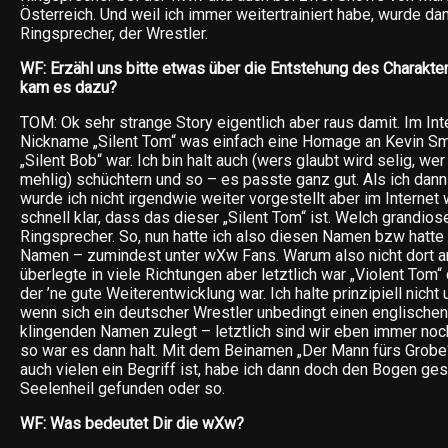
Österreich. Und weil ich immer weitertrainiert habe, wurde d
Ringsprecher, der Wrestler.
WF: Erzähl uns bitte etwas über die Entstehung des Charakter
kam es dazu?
TOM: Ok sehr strange Story eigentlich aber raus damit. Im Int
Nickname „Silent Tom“ was einfach eine Homage an Kevin Sm
„Silent Bob“ war. Ich bin halt auch (wers glaubt wird selig, wer
mehlig) schüchtern und so – es passte ganz gut. Als ich dann
wurde ich nicht irgendwie weiter vorgestellt aber im Internet 
schnell klar, dass das dieser „Silent Tom“ ist. Welch grandio
Ringsprecher. So, nun hatte ich also diesen Namen bzw hatte 
Namen – zumindest unter wXw Fans. Warum also nicht dort a
überlegte in viele Richtungen aber letztlich war „Violent To
der ’ne gute Weiterentwicklung war. Ich halte prinzipiell nicht 
wenn sich ein deutscher Wrestler unbedingt einen englische
klingenden Namen zulegt – letztlich sind wir eben immer noc
so war es dann halt. Mit dem Beinamen „Der Mann fürs Grobe“,
auch vielen ein Begriff ist, habe ich dann doch den Bogen ge
Seelenheil gefunden oder so.
WF: Was bedeutet Dir die wXw?