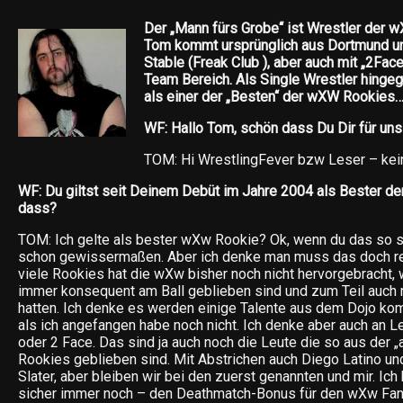
Der „Mann fürs Grobe“ ist Wrestler der w
Tom kommt ursprünglich aus Dortmund un
Stable (Freak Club ), aber auch mit „2Face
Team Bereich. Als Single Wrestler hingege
als einer der „Besten“ der wXW Rookies
WF: Hallo Tom, schön dass Du Dir für un
TOM: Hi WrestlingFever bzw Leser – kein 
WF: Du giltst seit Deinem Debüt im Jahre 2004 als Bester de
dass?
TOM: Ich gelte als bester wXw Rookie? Ok, wenn du das so s
schon gewissermaßen. Aber ich denke man muss das doch rea
viele Rookies hat die wXw bisher noch nicht hervorgebracht, w
immer konsequent am Ball geblieben sind und zum Teil auch n
hatten. Ich denke es werden einige Talente aus dem Dojo ko
als ich angefangen habe noch nicht. Ich denke aber auch an L
oder 2 Face. Das sind ja auch noch die Leute die so aus der „
Rookies geblieben sind. Mit Abstrichen auch Diego Latino u
Slater, aber bleiben wir bei den zuerst genannten und mir. Ich
sicher immer noch – den Deathmatch-Bonus für den wXw Fan.