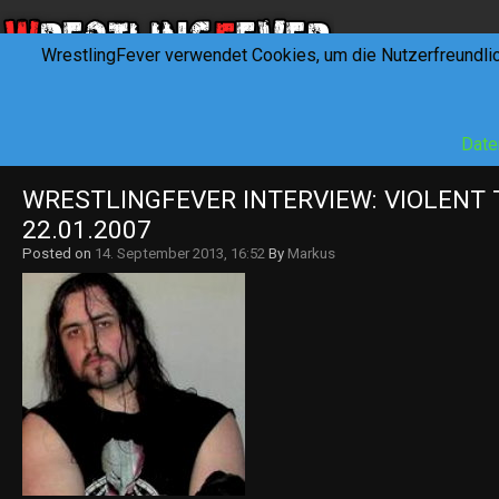
WrestlingFever verwendet Cookies, um die Nutzerfreundli
HOME
NEWS
INTERVIEWS
FEVERTALK
REV
Date
WRESTLINGFEVER INTERVIEW: VIOLENT 
22.01.2007
Posted on
14. September 2013, 16:52
By
Markus