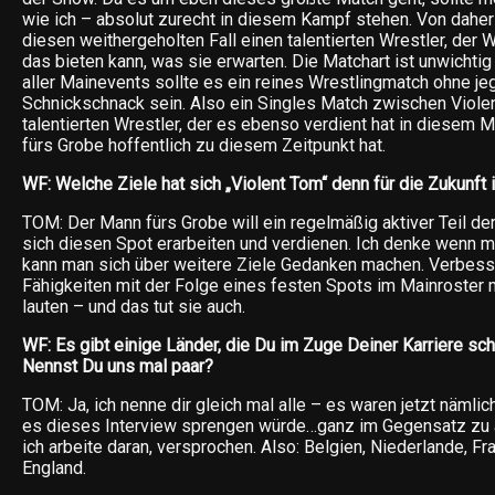
wie ich – absolut zurecht in diesem Kampf stehen. Von daher
diesen weithergeholten Fall einen talentierten Wrestler, de
das bieten kann, was sie erwarten. Die Matchart ist unwichtig
aller Mainevents sollte es ein reines Wrestlingmatch ohne je
Schnickschnack sein. Also ein Singles Match zwischen Viol
talentierten Wrestler, der es ebenso verdient hat in diesem 
fürs Grobe hoffentlich zu diesem Zeitpunkt hat.
WF: Welche Ziele hat sich „Violent Tom“ denn für die Zukunft
TOM: Der Mann fürs Grobe will ein regelmäßig aktiver Teil de
sich diesen Spot erarbeiten und verdienen. Ich denke wenn ma
kann man sich über weitere Ziele Gedanken machen. Verbess
Fähigkeiten mit der Folge eines festen Spots im Mainroster 
lauten – und das tut sie auch.
WF: Es gibt einige Länder, die Du im Zuge Deiner Karriere sc
Nennst Du uns mal paar?
TOM: Ja, ich nenne dir gleich mal alle – es waren jetzt nämlic
es dieses Interview sprengen würde…ganz im Gegensatz zu 
ich arbeite daran, versprochen. Also: Belgien, Niederlande, Fr
England.