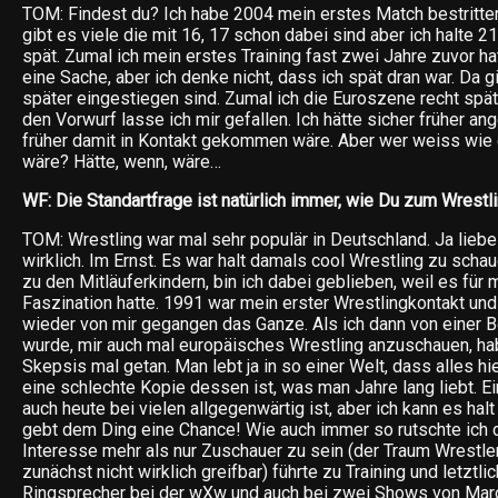
TOM: Findest du? Ich habe 2004 mein erstes Match bestritten.
gibt es viele die mit 16, 17 schon dabei sind aber ich halte 2
spät. Zumal ich mein erstes Training fast zwei Jahre zuvor hat
eine Sache, aber ich denke nicht, dass ich spät dran war. Da gi
später eingestiegen sind. Zumal ich die Euroszene recht spät
den Vorwurf lasse ich mir gefallen. Ich hätte sicher früher an
früher damit in Kontakt gekommen wäre. Aber wer weiss wie
wäre? Hätte, wenn, wäre…
WF: Die Standartfrage ist natürlich immer, wie Du zum Wrest
TOM: Wrestling war mal sehr populär in Deutschland. Ja liebe
wirklich. Im Ernst. Es war halt damals cool Wrestling zu sch
zu den Mitläuferkindern, bin ich dabei geblieben, weil es für 
Faszination hatte. 1991 war mein erster Wrestlingkontakt und
wieder von mir gegangen das Ganze. Als ich dann von einer 
wurde, mir auch mal europäisches Wrestling anzuschauen, hab
Skepsis mal getan. Man lebt ja in so einer Welt, dass alles hi
eine schlechte Kopie dessen ist, was man Jahre lang liebt. Ein
auch heute bei vielen allgegenwärtig ist, aber ich kann es hal
gebt dem Ding eine Chance! Wie auch immer so rutschte ich d
Interesse mehr als nur Zuschauer zu sein (der Traum Wrestler 
zunächst nicht wirklich greifbar) führte zu Training und letzt
Ringsprecher bei der wXw und auch bei zwei Shows von Mar