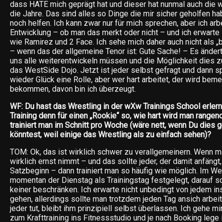
dass HATE mich geprägt hat und dieser hat nunmal auch die 
die Jahre. Das sind alles so Dinge die mir sicher geholfen h
noch helfen. Ich kann zwar nur für mich sprechen, aber ich arb
Entwicklung – ob man das merkt oder nicht – und ich erwarte
wie Ramirez und 2 Face. Ich sehe mich daher auch nicht als „
– wenn das der allgemeine Tenor ist: Gute Sache! – Es ändert
uns alle weiterentwickeln müssen und die Möglichkeit dies zu
das WestSide Dojo. Jetzt ist jeder selbst gefragt und dann sp
wieder Glück eine Rolle, aber wer hart arbeitet, der wird bem
bekommen, davon bin ich überzeugt.
WF: Du hast das Wrestling in der wXw Trainings School erlernt
Training denn für einen „Rookie“ so, wie hart wird man range
trainiert man im Schnitt pro Woche (wäre nett, wenn Du dies 
könntest, weil einige das Wrestling als zu einfach sehen)?
TOM: Ok, das ist wirklich schwer zu verallgemeinern. Wenn 
wirklich ernst nimmt – und das sollte jeder, der damit anfängt,
Satzbeginn – dann trainiert man so häufig wie möglich. Im We
momentan der Dienstag als Trainingstag festgelegt, darauf sol
keiner beschränken. Ich erwarte nicht unbedingt von jedem in
gehen, allerdings sollte man trotzdem jeden Tag ansich arbei
jeder tut, bleibt ihm prinzipiell selbst überlassen. Ich gehe m
zum Krafttraining ins Fitnessstudio und je nach Booking lege 