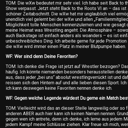
TOM: Die wXw bedeutet mir sehr viel. Ich habe seit Back to 
Show verpasst. Jetzt steht Back to the Roots VI an – das ist
schöner Zeitabschnitt. Die wXw hat mir unglaublich viel ermög
unendlich viel gelernt bei der wXw und allen „Familienmitgliede
Möglichkeit tolle Menschen kennenzulernen und wie gesagt d
meine Heimat was Wrestling angeht. Die Atmosphäre – sowo
auch Backstage ist einfach anders als woanders – es ist einf
unbeschreibliches Ding. Ich arbeite gerne für jede Promotion 
die wXw wird immer einen Platz in meiner Blutpumpe haben.
WF: Wer sind denn Deine Favoriten?
TOM: Ich denke die Frage ist jetzt auf Wrestler bezogen? Da
häufig. Ich könnte niemanden besonders herausstellen denke 
aus, dass jeder „bei uns“ absolut wrestlingverrückt ist und dafü
reissen sich den Hintern auf und alle lieben diesen Sport. Ich
ich kann deswegen keine Favoriten nennen denke ich.
WF: Gegen welche Legende würdest Du gerne ein Match bes
TOM: Vielleicht wird das an dieser Stelle langweilig oder so 
anderen ABER auch hier kann ich keinen Namen nennen. Grunds
gegen wen ich antrete, denn ich denke, ich lerne aus jedem M
jedem Kampf meine Schlüsse ziehen. Klar freue ich mich, wen