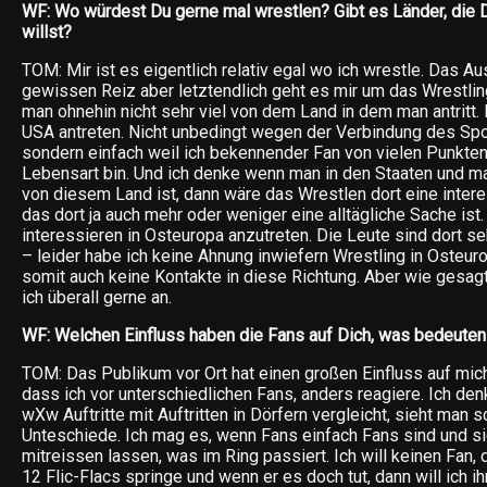
WF: Wo würdest Du gerne mal wrestlen? Gibt es Länder, die
willst?
TOM: Mir ist es eigentlich relativ egal wo ich wrestle. Das A
gewissen Reiz aber letztendlich geht es mir um das Wrestlin
man ohnehin nicht sehr viel von dem Land in dem man antritt.
USA antreten. Nicht unbedingt wegen der Verbindung des Sp
sondern einfach weil ich bekennender Fan von vielen Punkten
Lebensart bin. Und ich denke wenn man in den Staaten und m
von diesem Land ist, dann wäre das Wrestlen dort eine inter
das dort ja auch mehr oder weniger eine alltägliche Sache ist
interessieren in Osteuropa anzutreten. Die Leute sind dort s
– leider habe ich keine Ahnung inwiefern Wrestling in Osteuro
somit auch keine Kontakte in diese Richtung. Aber wie gesagt,
ich überall gerne an.
WF: Welchen Einfluss haben die Fans auf Dich, was bedeuten 
TOM: Das Publikum vor Ort hat einen großen Einfluss auf mich
dass ich vor unterschiedlichen Fans, anders reagiere. Ich d
wXw Auftritte mit Auftritten in Dörfern vergleicht, sieht man 
Unteschiede. Ich mag es, wenn Fans einfach Fans sind und s
mitreissen lassen, was im Ring passiert. Ich will keinen Fan, 
12 Flic-Flacs springe und wenn er es doch tut, dann will ich i