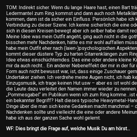
TOM: Indirekt sicher. Wenn du lange Haare hast, einen Bart t
Ledermantel zum Ring kommst und dann auch noch Metalklä
kommen, dann ist da sicher ein Einfluss. Persönlich habe ich 
Verbindung zu dieser Szene. Ich kenne sicherlich die eine o
sich in diesen Kreisen bewegt aber ich selber habe damit rec
Meine Idee was mein Outfit angeht, ging auch nicht in die got
bisschen mehr Nachdenken, hätte es mir wohl auffallen müsse
habe mein Outfit eher nach (laien-)psychologischen Aspekte
kommt dieser düstere Typ zu harten Gitarrenklängen zum Ring
Idee etwas einschüchterndes. Das eine oder andere kleine K
mir da auch recht… Ein anderer Nebeneffekt der mir in der für
Form auch nicht bewusst war, ist, dass einige Zuschauer ger
Undertaker ziehen. Ich verdrehe meine Augen nicht, ich hab ke
Einzugsmusik, ich trage keinen Hut usw – aber es ist wohl d
die Leute dazu verleitet den Namen immer wieder zu nennen. 
„Pommesgabel“ im Publikum wenn ich zum Ring komme…ist
ein bekannter Begriff? Halt dieses typische Heavymetal-Hand
Dinge über die man sich keine Gedanken macht manchmal – d
Nachdenken sollte und vielleicht die eine oder andere Meinu
habe ich aus der ganzen Sache wohl gelernt.
WF: Dies bringt die Frage auf, welche Musik Du am hörst…