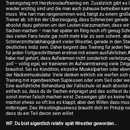
Trainingstag mit Herzkreislauftraining ein. Zusätzlich gibt e
wieder wichtig sind und die man auch zuhause betreiben kann 
muss. Wie hart man rangenommen wird, hängt zu einem große
Trainer ab. Ich bin der Überzeugung, dass Schmerzen gerade 
absolut dazu gehören um den Leuten klarzumachen, dass wir 
Sachen machen – man hat später im Ring noch oft genug Sc
das vielen Fans heute gar nicht mehr klar zu sein scheint…abe
Schmerzmittelabhängigkeit vieler Wrestler, gerade in den Staa
deutliches Indiz sein. Daher beginnt das Training für jeden N
für jeden Fortgeschrittenen erstmal mit einem ausführliche
habe mal gehört, dass Aufwärmen nicht sonderlich verletzung
soll – völlig egal, wir trainieren im Aufwärmtraining viele Ding
brauchst. Sei es Kondition, einzelne Muskelpartien oder eben
der Nackenmuskulatur. Viele denken wirklich sie werfen sich 
Training mit irgendwelchen Suplessen oder vom Seil oder we
Eine ausführliche Behandlung der Fallschule ist auch absolut 
einfach so, dass du dir Sachen einprägst und das solltest du ri
sonst immer falsch machen wirst. Deswegen gibt es keine h
machst etwas so oft bis es klappt, aber den Willen dazu mus
mitbringen. Das Wrestlingbusiness braucht dich im Prinzip ni
dass du ein Teil davon sein willst.
WF: Du bist eigentlich relativ spät Wrestler geworden…