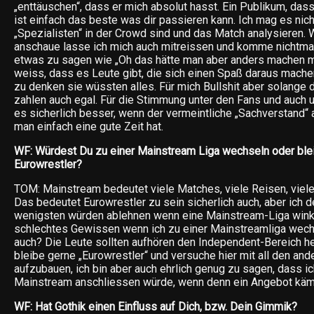
„enttäuschen“, dass er mich absolut hasst. Ein Publikum, dass
ist einfach das beste was dir passieren kann. Ich mag es nich
„Spezialisten“ in der Crowd sind und das Match analysieren.
anschaue lasse ich mich auch mitreissen und komme nichtma
etwas zu sagen wie „Oh das hätte man aber anders machen mü
weiss, dass es Leute gibt, die sich einen Spaß daraus mache
zu denken sie wüssten alles. Für mich Bullshit aber solange di
zahlen auch egal. Für die Stimmung unter den Fans und auch u
es sicherlich besser, wenn der vermeintliche „Sachverstand“ 
man einfach eine gute Zeit hat.
WF: Würdest Du zu einer Mainstream Liga wechseln oder blei
Eurowrestler?
TOM: Mainstream bedeutet viele Matches, viele Reisen, viele
Das bedeutet Eurowrestler zu sein sicherlich auch, aber ich d
wenigsten würden ablehnen wenn eine Mainstream-Liga winkt.
schlechtes Gewissen wenn ich zu einer Mainstreamliga wec
auch? Die Leute sollten aufhören den Independent-Bereich hei
bleibe gerne „Eurowrestler“ und versuche hier mit all den an
aufzubauen, ich bin aber auch ehrlich genug zu sagen, dass 
Mainstream anschliessen würde, wenn denn ein Angebot käm
WF: Hat Gothik einen Einfluss auf Dich, bzw. Dein Gimmik?