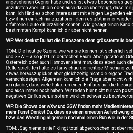
angesehenen Gegner habe und es ist etwas besonderes geg
anzutreten aber ich bin eben auch davon überzeugt, dass mir
kann. Ich fänd es schon interessant mit einigen Legenden ei
bzw ihnen einfach nur zuzuhören, denn es gibt immer wieder t
erfahrene Leute dir erzählen können. Wie gesagt einen Kandid
bestimmten Kampf kann ich dir aber nicht nennen.
WF: Wer denkst Du hat die Euroszene denn grösstenteils bee
TOM: Die heutige Szene, wie wir sie kennen ist sicherlich s
und GSW – also jetzt im deutschen Raum. Aber gerade an Ort
Österreich oder auch Hannover sieht man, dass eben auch die
Rolle spielt. Ich halte es für wichtig die richtige Mischung zu 
etwas herauszupicken aber gleichzeitig nicht die eigene Trad
vernachlässigen. Allgemein kann ich die Frage aber nicht wirk
ich glaube, dass viele Faktoren einen Einfluss auf die hiesi
und auch immer noch haben. Wir reden hier nicht nur von posi
negativen Einflüssen, insofern wirklich schwer zu beantworte
WF: Die Shows der wXw und GSW finden mehr Medienintere
mehr Fans! Denkst Du, dass es einen erneuten Aufschwung di
bzw. das Wrestling allgemein nochmal einen Run wie in der 8
TOM: „Sag niemals nie!“ klingt total abgedroschen ist aber