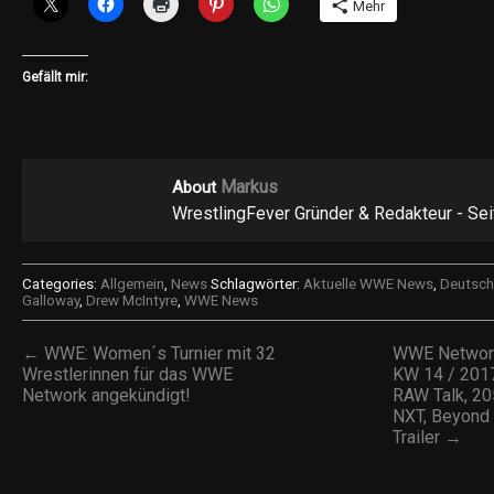
Mehr
Gefällt mir:
Markus
About
WrestlingFever Gründer & Redakteur - Se
Categories:
Allgemein
,
News
Schlagwörter:
Aktuelle WWE News
,
Deutsc
Galloway
,
Drew McIntyre
,
WWE News
← WWE: Women´s Turnier mit 32
WWE Network
Wrestlerinnen für das WWE
KW 14 / 2017
Network angekündigt!
RAW Talk, 20
NXT, Beyond 
Trailer →