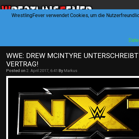
WrestlingFever verwendet Cookies, um die Nutzerfreundli
HOME
NEWS
INTERVIEWS
FEVERTALK
REV
Date
WWE: DREW MCINTYRE UNTERSCHREIBT 
VERTRAG!
Posted on
2. April 2017, 6:41
By
Markus