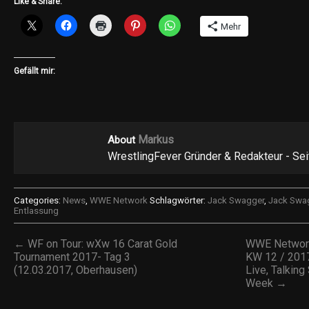
Like & Share:
Mehr
Gefällt mir:
Markus
About
WrestlingFever Gründer & Redakteur - Se
Categories:
News
,
WWE Network
Schlagwörter:
Jack Swagger
,
Jack Swag
Entlassung
← WF on Tour: wXw 16 Carat Gold
WWE Network
Tournament 2017- Tag 3
KW 12 / 2017
(12.03.2017, Oberhausen)
Live, Talking
Week →