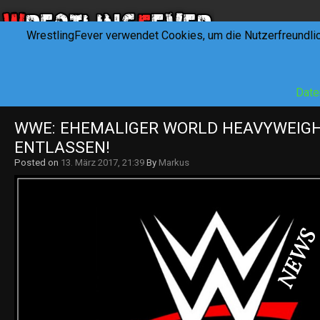
WrestlingFever verwendet Cookies, um die Nutzerfreundli
HOME
NEWS
INTERVIEWS
FEVERTALK
REV
Date
WWE: EHEMALIGER WORLD HEAVYWEIGH
ENTLASSEN!
Posted on
13. März 2017, 21:39
By
Markus