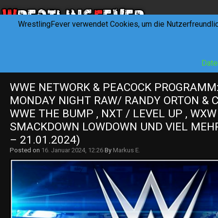
WrestlingFever verwendet Cookies, um die Nutzerfreundli
HOME
NEWS
INTERVIEWS
FEVERTALK
REV
Date
WWE NETWORK & PEACOCK PROGRAMM:
MONDAY NIGHT RAW/ RANDY ORTON & CA
WWE THE BUMP , NXT / LEVEL UP , WXW , 
SMACKDOWN LOWDOWN UND VIEL MEHR! 
– 21.01.2024)
Posted on
16. Januar 2024, 12:26
By
Markus E.