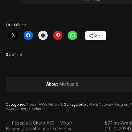
Like & Share:
Mehr
Gefällt mir:
Markus E.
About
Categories:
News
,
WWE Network
Schlagwörter:
WWE Network Program
,
WWE Network Schedule
← FeverTalk Shots #93 – Viktor
591 im Wrest
Krüger: „Ich habe noch so viel zu
(16.01.2024