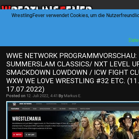
WrestlingFever verwendet Cookies, um die Nutzerfreundli
HOME
NEWS
INTERVIEWS
FEVERTALK
REV
Date
WWE NETWORK PROGRAMMVORSCHAU: B
SUMMERSLAM CLASSICS/ NXT LEVEL UP
SMACKDOWN LOWDOWN / ICW FIGHT CLU
WXW WE LOVE WRESTLING #32 ETC. (11.0
17.07.2022)
Posted on
12. Juli 2022, 4:41
By
Markus E.