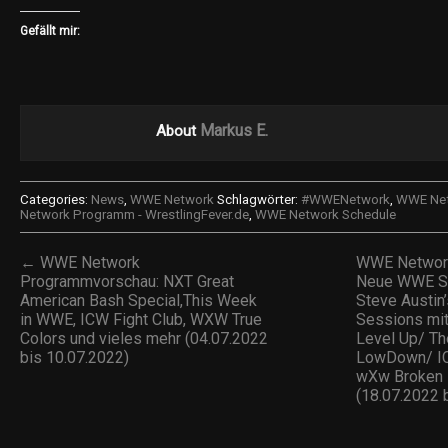
Gefällt mir:
Markus E.
About
Categories:
News
,
WWE Network
Schlagwörter:
#WWENetwork
,
WWE Net
Network Programm - WrestlingFever.de
,
WWE Network Schedule
← WWE Network
WWE Network
Programmvorschau: NXT Great
Neue WWE Su
American Bash Special,This Week
Steve Austin’
in WWE, ICW Fight Club, WXW True
Sessions mi
Colors und vieles mehr (04.07.2022
Level Up/ T
bis 10.07.2022)
LowDown/ IC
wXw Broken R
(18.07.2022 