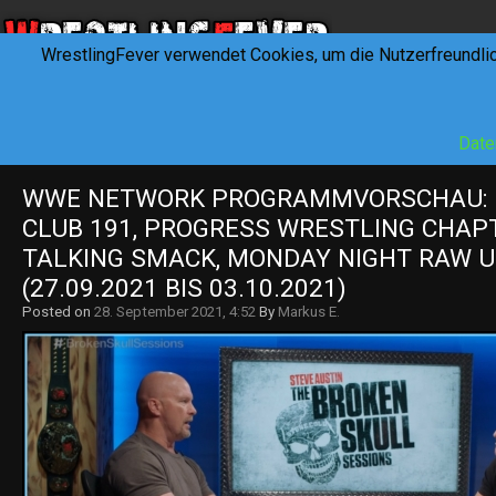
WrestlingFever verwendet Cookies, um die Nutzerfreundli
HOME
NEWS
INTERVIEWS
FEVERTALK
REV
Date
WWE NETWORK PROGRAMMVORSCHAU: I
CLUB 191, PROGRESS WRESTLING CHAPTE
TALKING SMACK, MONDAY NIGHT RAW U.
(27.09.2021 BIS 03.10.2021)
Posted on
28. September 2021, 4:52
By
Markus E.