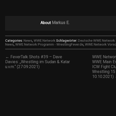
Markus E.
About
Categories:
News
,
WWE Network
Schlagwörter:
Deutsche WWE Network
News
,
WWE Network Programm - WrestlingFever.de
,
WWE Network Vors
← FeverTalk Shots #39 – Dave
WWE Network
Davies: „Wrestling im Sudan & Katar
WWE Main Eve
u.v.m.“ (27.09.2021)
ICW Fight C
Wrestling 15 
10.10.2021)