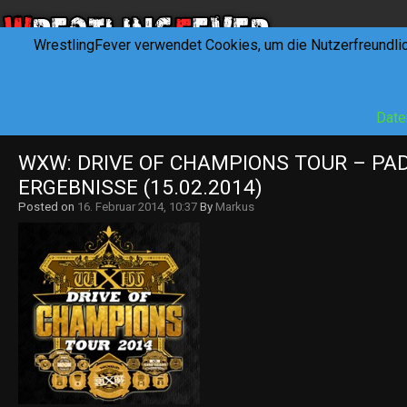
WrestlingFever verwendet Cookies, um die Nutzerfreundli
HOME
NEWS
INTERVIEWS
FEVERTALK
REV
Date
WXW: DRIVE OF CHAMPIONS TOUR – PA
ERGEBNISSE (15.02.2014)
Posted on
16. Februar 2014, 10:37
By
Markus