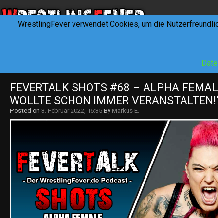
WrestlingFever verwendet Cookies, um die Nutzerfreundli
HOME
NEWS
INTERVIEWS
FEVERTALK
REV
Date
FEVERTALK SHOTS #68 – ALPHA FEMALE:
WOLLTE SCHON IMMER VERANSTALTEN!“ 
Posted on
3. Februar 2022, 16:35
By
Markus E.