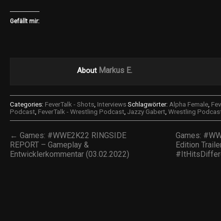
Gefällt mir:
Markus E.
About
Categories:
FeverTalk - Shots
,
Interviews
Schlagwörter:
Alpha Female
,
Fev
Podcast
,
FeverTalk - Wrestling Podcast
,
Jazzy Gabert
,
Wrestling Podcas
← Games: #WWE2K22 RINGSIDE
Games: #WW
REPORT – Gameplay &
Edition Trail
Entwicklerkommentar (03.02.2022)
#ItHitsDiffe