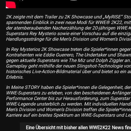
2K zeigte mit dem Trailer zu 2K Showcase und „MyRISE“ St
spannenden Einblick in zwei neue Modi für WWE® 2K22, mit 
der atemberaubenden Nacherzählung der 20-jährigen WWE-Ka
Superstars Rey Mysterio sowie einer Vorschau auf die einzig
Handlungsstränge für die Men’s Division und Women’s Divis
In Rey Mysterios 2K Showcase treten die Spieler*innen gege
Kontrahenten wie Eddie Guerrero, The Undertaker und Shaw
gegen aktuelle Superstars wie The Miz und Dolph Ziggler an
Gameplay geht mithilfe der neuen Slingshot-Technologie von
historisches Live-Action-Bildmaterial über und bietet so ein 
Erlebnis.
In Meine STORY haben die Spieler*innen die Gelegenheit, d
WWE-Superstars zu erleben, von den bescheidenen Anfänge
Performance Center bis zur Herausforderung, zum Superstar
WWE-Legende unsterblich zu werden. Mit individuellen Handl
Men’s Division und Women’s Division treffen die Spieler*inne
Karriere auf ein breites Spektrum an WWE-Superstars und L
Eine Übersicht mit bisher allen WWE2K22 News fi