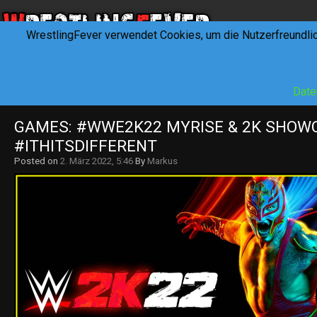
WrestlingFever verwendet Cookies, um die Nutzerfreundli
HOME
NEWS
INTERVIEWS
FEVERTALK
REV
Date
GAMES: #WWE2K22 MYRISE & 2K SHOWC
#ITHITSDIFFERENT
Posted on
2. März 2022, 5:46
By
Markus