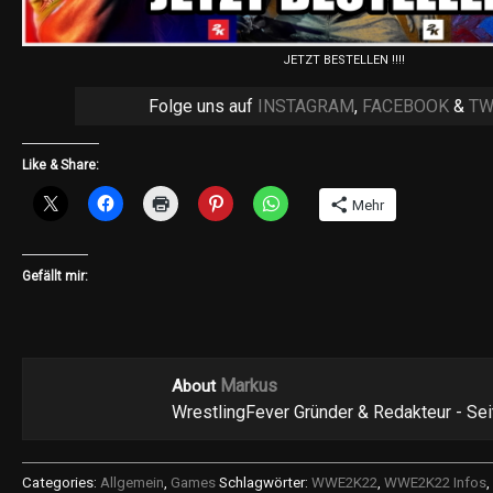
JETZT BESTELLEN !!!!
Folge uns auf
INSTAGRAM
,
FACEBOOK
&
TW
Like & Share:
Mehr
Gefällt mir:
Markus
About
WrestlingFever Gründer & Redakteur - Se
Categories:
Allgemein
,
Games
Schlagwörter:
WWE2K22
,
WWE2K22 Infos
,