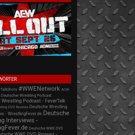
WÖRTER
#WWENetwork
rTalkShots
ACW
Deutscher Wrestling Podcast
 Wrestling Podcast - FeverTalk
Deutsche Wrestling
stling DVD Reviews
Deutsche
s - WrestlingFever.de
ng Interviews -
ngFever.de
Deutsche WWE DVD
utsche WWE DVD Reviews -