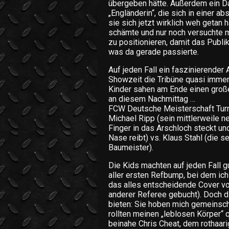
übergeben hätte. Außerdem ein D
„Engländerin“, die sich in einer a
sie sich jetzt wirklich weh getan 
schämte und nur noch versuchte m
zu positionieren, damit das Pub
was da gerade passierte.
Auf jeden Fall ein faszinierender
Showzeit die Tribüne quasi immer
Kinder sahen am Ende einen große
an diesem Nachmittag …
FCW Deutsche Meisterschaft Turni
Michael Ripp (sein mittlerweile 
Finger in das Arschloch steckt un
Nase reibt) vs. Klaus Stahl (die s
Baumeister).
Die Kids machten auf jeden Fall 
aller ersten Refbump, bei dem i
das alles entscheidende Cover von
anderer Referee gebucht). Doch di
bieten: Sie hoben mich gemeinscha
rollten meinen „leblosen Körper“ 
beinahe Chris Cheat, dem rothaari