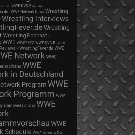
ver.de - WWE DVD Reviews
Wrestling
ver.de - WWE Network News
Wrestling Interviews
w
tlingFever.de
Wrestling
t
Wrestling Podcast -
WWE
k
WWE2K22
WWE DVD Review
views - WrestlingFever.de
WWE
WE Network
WWE
WWE
eutschland
rk in Deutschland
WWE
twork Program
ork Programm
WWE
WWE
ogramm Deutschland
ork
rammvorschau
WWE
k Schedule
wXw
WWE News