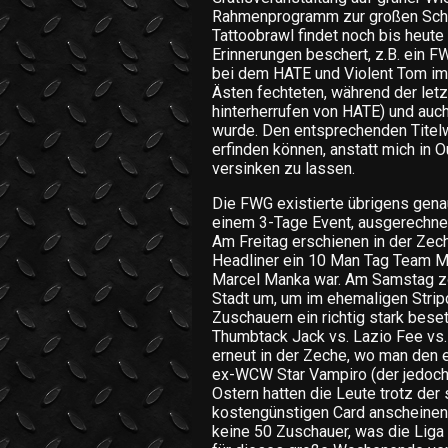
Rahmenprogramm zur großen Schw
Tattoobrawl findet noch bis heute 
Erinnerungen beschert, z.B. ein 
bei dem HATE und Violent Tom i
Ästen fechteten, während der letz
hinterherrufen von HATE) und auc
wurde. Den entsprechenden Titelw
erfinden können, anstatt mich in 
versinken zu lassen.
Die FWG existierte übrigens gena
einem 3-Tage Event, ausgerechnet
Am Freitag erschienen in der Zech
Headliner ein 10 Man Tag Team Mat
Marcel Manka war. Am Samstag zo
Stadt um, um im ehemaligen Stripc
Zuschauern ein richtig stark bese
Thumbtack Jack vs. Lazio Fee vs
erneut in der Zeche, wo man den
ex-WCW Star Vampiro (der jedoch
Ostern hatten die Leute trotz der
kostengünstigen Card anscheinend
keine 50 Zuschauer, was die Lig