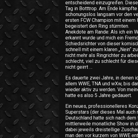
entscheidend einzugreifen. Diese
Tag in Botttrop. Am Ende kämpfte 
schonungslos langsam vor den verz
ersten FCW Champion mit einem H
begeistert den Ring stürmten.
Anekdote am Rande: Als ich ein 
erkannt wurde und mich ein Fremde
Schiedsrichter von dieser komisc
schnell mit einem klaren „Nein“ zu
nicht mehr als Ringrichter zu arbe
schlecht, viel zu schlecht für di
nicht geirrt …
Es dauerte zwei Jahre, in denen ic
allem WWE, TNA und wXw, bis dan
wieder aktiv zu werden. Von meine
hatte es also 5 Jahre gedauert.
Ein neues, professionelleres Konz
Superstars (der dieses Mal auch
Deutschland hatte sich nach dem f
mittlerweile monatliche Show in 
dabei jeweils dreistellige Zusch
man den vor kurzem von WWE en