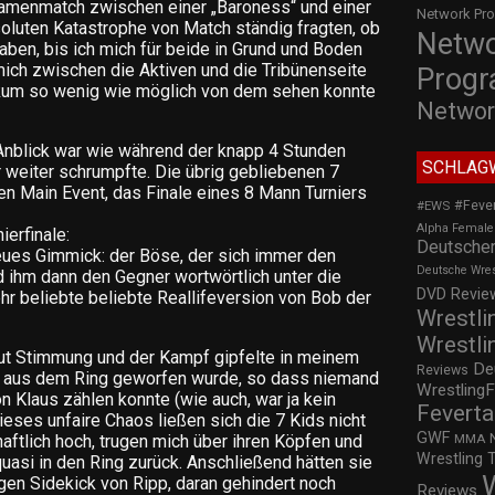
amenmatch zwischen einer „Baroness“ und einer
Network Pr
bsoluten Katastrophe von Match ständig fragten, ob
Netw
haben, bis ich mich für beide in Grund und Boden
ich zwischen die Aktiven und die Tribünenseite
Prog
likum so wenig wie möglich von dem sehen konnte
Networ
 Anblick war wie während der knapp 4 Stunden
SCHLAG
 weiter schrumpfte. Die übrig gebliebenen 7
n Main Event, das Finale eines 8 Mann Turniers
#Feve
#EWS
Alpha Female
erfinale:
Deutscher
neues Gimmick: der Böse, der sich immer den
Deutsche Wre
d ihm dann den Gegner wortwörtlich unter die
DVD Review
ehr beliebte beliebte Reallifeversion von Bob der
Wrestli
Wrestli
gut Stimmung und der Kampf gipfelte in meinem
De
Reviews
ch aus dem Ring geworfen wurde, so dass niemand
WrestlingF
 Klaus zählen konnte (wie auch, war ja kein
Feverta
eses unfaire Chaos ließen sich die 7 Kids nicht
GWF
MMA
ftlich hoch, trugen mich über ihren Köpfen und
Wrestling 
quasi in den Ring zurück. Anschließend hätten sie
gen Sidekick von Ripp, daran gehindert noch
Reviews