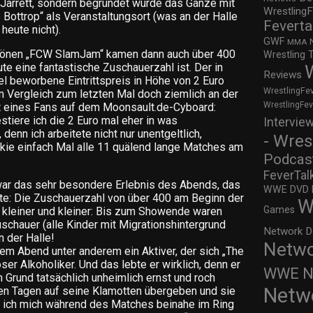
f Jarrett, sondern begründet wurde das Ganze mit
WrestlingF
 Bottrop“ als Veranstaltungsort (was an der Halle
Feverta
heute nicht).
GWF
MMA
chönen „FCW SlamJam“ kamen dann auch über 400
Wrestling 
te eine fantastische Zuschauerzahl ist. Der in
Reviews
l beworbene Eintrittspreis in Höhe von 2 Euro
WrestlingFe
m Vergleich zum letzten Mal doch ziemlich an der
WrestlingFe
at eines Fans auf dem Moonsault.de-Cyboard:
stiere ich die 2 Euro mal eher in was
Intervie
 denn ich arbeitete nicht nur unentgeltlich,
- Wres
okie einfach Mal alle 11 quälend lange Matches am
Podcas
FeverTal
“ war das sehr besondere Erlebnis des Abends, das
WWE DVD Re
bte: Die Zuschauerzahl von über 400 am Beginn der
W
Games
kleiner und kleiner: Bis zum Showende waren
schauer (alle Kinder mit Migrationshintergrund
Network D
 der Halle!
Netwo
enem Abend unter anderem ein Aktiver, der sich „The
er Alkoholiker. Und das lebte er wirklich, denn er
WWE Ne
 Grund tatsächlich unheimlich ernst und roch
Netw
nigen Tagen auf seine Klamotten übergeben und sie
h ich mich während des Matches beinahe im Ring