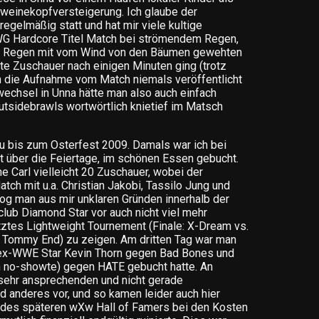
einekopfversteigerung. Ich glaube der
regelmäßig statt und hat mir viele kultige
FWG Hardcore Titel Match bei strömendem Regen,
m Regen mit vom Wind von den Bäumen gewehten
te Zuschauer nach einigen Minuten ging (trotz
h die Aufnahme vom Match niemals veröffentlicht
echsel in Unna hätte man also auch einfach
Outsidebrawls wortwörtlich knietief im Matsch
u bis zum Osterfest 2009. Damals war ich bei
 über die Feiertage, im schönen Essen gebucht.
e Carl vielleicht 20 Zuschauer, wobei der
ch mit u.a. Christian Jakobi, Tassilo Jung und
g man aus mir unklaren Gründen innerhalb der
lub Diamond Star vor auch nicht viel mehr
tztes Lightweight Tournement (Finale: X-Dream vs.
. Tommy End) zu zeigen. Am dritten Tag war man
 ex-WWE Star Kevin Thorn gegen Bad Bones und
 no-showte) gegen HATE gebucht hatte. An
 sehr ansprechenden und nicht gerade
 anderes vor, und so kamen leider auch hier
a des späteren wXw Hall of Famers bei den Kosten