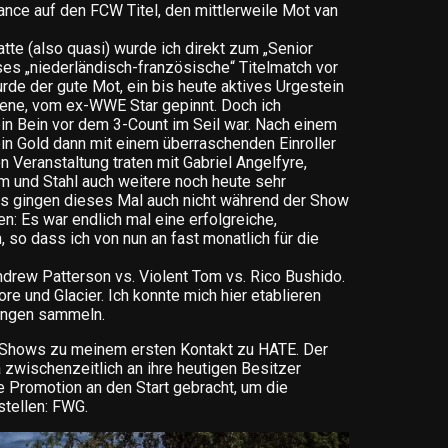
ance auf den FCW Titel, den mittlerweile Mot van
atte (also quasi) wurde ich direkt zum „Senior
ses „niederländisch-französische“ Titelmatch vor
de der gute Mot, ein bis heute aktives Urgestein
zene, vom ex-WWE Star gepinnt. Doch ich
ein Bein vor dem 3-Count im Seil war. Nach einem
in Gold dann mit einem überraschenden Einroller
en Veranstaltung traten mit Gabriel Angelfyre,
m und Stahl auch weitere noch heute sehr
ns gingen dieses Mal auch nicht während der Show
: Es war endlich mal eine erfolgreiche,
, so dass ich von nun an fast monatlich für die
drew Patterson vs. Violent Tom vs. Rico Bushido.
re und Glacier. Ich konnte mich hier etablieren
ungen sammeln.
Shows zu meinem ersten Kontakt zu HATE. Der
 zwischenzeitlich an ihre heutigen Besitzer
e Promotion an den Start gebracht, um die
tellen: FWG.