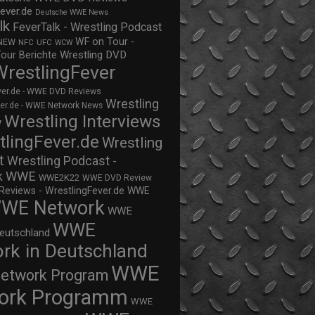
ever.de
Deutsche WWE News
lk
FeverTalk - Wrestling Podcast
WF on Tour -
NEW
NFC
UFC
WCW
Wrestling DVD
Tour Berichte
WrestlingFever
ver.de - WWE DVD Reviews
Wrestling
ver.de - WWE Network News
Wrestling Interviews
w
tlingFever.de
Wrestling
t
Wrestling Podcast -
WWE
k
WWE2K22
WWE DVD Review
views - WrestlingFever.de
WWE
WE Network
WWE
WWE
eutschland
rk in Deutschland
WWE
twork Program
ork Programm
WWE