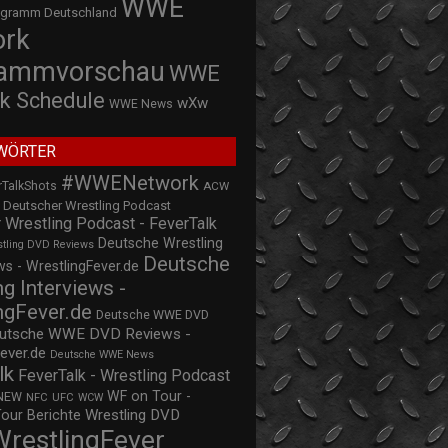
WWE
ogramm Deutschland
ork
rammvorschau
WWE
k Schedule
wXw
WWE News
WÖRTER
#WWENetwork
rTalkShots
ACW
Deutscher Wrestling Podcast
 Wrestling Podcast - FeverTalk
Deutsche Wrestling
stling DVD Reviews
Deutsche
s - WrestlingFever.de
ng Interviews -
ngFever.de
Deutsche WWE DVD
utsche WWE DVD Reviews -
ever.de
Deutsche WWE News
lk
FeverTalk - Wrestling Podcast
WF on Tour -
NEW
NFC
UFC
WCW
Wrestling DVD
Tour Berichte
WrestlingFever