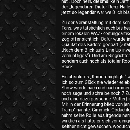
hat“. Doch nein, diesmal kein Jef
der „legendären Dieter Renz Halle
jetzt so legendär war weiß ich bis 
Zu der Veranstaltung mit dem s
Fans, was tatsächlich auch bis heu
einem lokalen WAZ-Zeitungsartike
zog offensichtlich! Dafür wurde i
Qualität des Kaders gespart (Zit
„Nach dem Blick aufs Line Up inve
vernünftiges“). Und am Ringrichter,
sondern auch noch als totaler Ro
Stück.
Ein absolutes „Karrierehighlight
ich so zum Glück nie wieder erle
Show wurde nach und nach immer 
noch sage und schreibe noch 7 Zu
und eine dazu passende Mutter) in
Mir in der Erinnerung blieb von j
Tramp“ nannte. Gimmick: Obdachlos
nahm seine Rolle aus irgendeinem
wirklich als hätte er sich vor ei
seither nicht gewaschen, wodurc