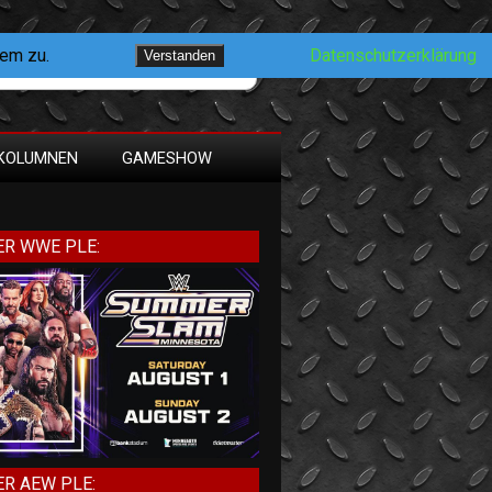
dem zu.
Datenschutzerklärung
Verstanden
KOLUMNEN
GAMESHOW
R WWE PLE:
R AEW PLE: