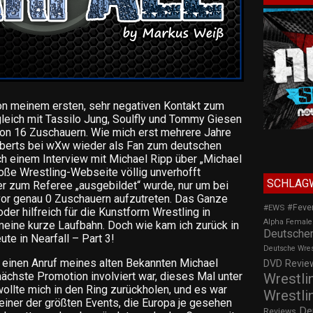
von meinem ersten, sehr negativen Kontakt zum
tgleich mit Tassilo Jung, Soulfly und Tommy Giesen
 von 16 Zuschauern. Wie mich erst mehrere Jahre
berts bei wXw wieder als Fan zum deutschen
ch einem Interview mit Michael Ripp über „Michael
große Wrestling-Webseite völlig unverhofft
SCHLAG
r zum Referee „ausgebildet“ wurde, nur um bei
vor genau 0 Zuschauern aufzutreten. Das Ganze
#Feve
#EWS
der hilfreich für die Kunstform Wrestling in
Alpha Female
eine kurze Laufbahn. Doch wie kam ich zurück in
Deutscher
te in Nearfall – Part 3!
Deutsche Wre
r einen Anruf meines alten Bekannten Michael
DVD Review
nächste Promotion involviert war, dieses Mal unter
Wrestli
ollte mich in den Ring zurückholen, und es war
Wrestli
einer der größten Events, die Europa je gesehen
De
Reviews