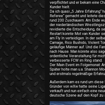
verpflichtet und er bekam eine Ch
Kunder hielt.
Da ich quasi „5 Jahre Erfahrung“ h
Referee“ gemacht und leitete die
rund 200 Zuschauern. Am Ende wur
der niederländischen Wrestlings
revidierte die Entscheidung, da s
Restart konnte Mot van Kunder se
am Fly In verteidigen. In der selb
Carnage, Rico Bushido, Violent To
geläufige Männer auf. Und die Fa
nach Hause. Man könnte also sagen
ordentliche Veranstaltung für mich
verbesserte FCW im Ring stand.
Der Main Event im Folgemonat: An
Später holte man u.a. Shannon Moo
und erstmals regelmäßige Erfahr
Außerdem kam es rund um diese 
Gründer von wXw hatte seine Liga
verkauft und nun einfach eine neu
deutsche Szene auf den Kopf zu s