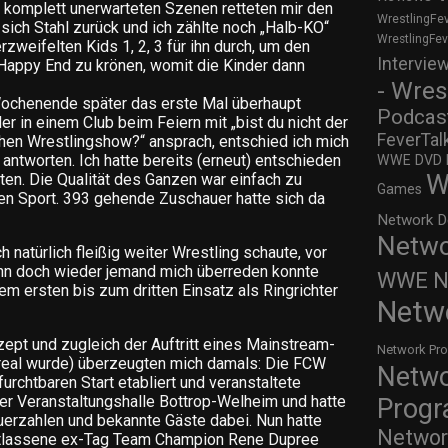
 komplett unerwarteten Szenen retteten mir den
WrestlingFe
sich Stahl zurück und ich zählte noch „Halb-KO“
WrestlingFe
weifelten Kids 1, 2, 3 für ihn durch, um den
Intervie
appy End zu krönen, womit die Kinder dann
- Wres
Wochenende später das erste Mal überhaupt
Podcas
r in einem Club beim Feiern mit „bist du nicht der
FeverTal
hen Wrestlingshow?“ ansprach, entschied ich mich
 antworten. Ich hatte bereits (erneut) entschieden
WWE DVD Re
W
iten. Die Qualität des Ganzen war einfach zu
Games
esen Sport. 393 gehende Zuschauer hatte sich da
Network D
Netwo
h natürlich fleißig weiter Wrestling schaute, vor
n doch wieder jemand mich überreden konnte
WWE Ne
m ersten bis zum dritten Einsatz als Ringrichter
Netw
ept und zugleich der Auftritt eines Mainstream-
Network Pr
 real wurde) überzeugten mich damals: Die FCW
Netw
urchtbaren Start etabliert und veranstaltete
der Veranstaltungshalle Bottrop-Welheim und hatte
Prog
auerzahlen und bekannte Gäste dabei. Nun hatte
Networ
tlassene ex-Tag Team Champion Rene Dupree