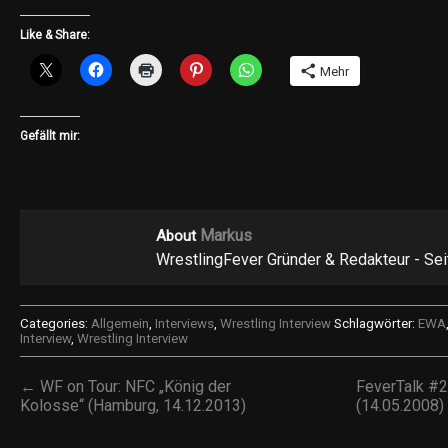
Like & Share:
Mehr
Gefällt mir:
Markus
About
WrestlingFever Gründer & Redakteur - Se
Categories:
Allgemein
,
Interviews
,
Wrestling Interview
Schlagwörter:
EWA
Interview
,
Wrestling Interview
← WF on Tour: NFC „König der
FeverTalk #
Kolosse“ (Hamburg, 14.12.2013)
(14.05.2008