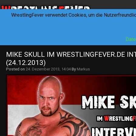
WrestlingFever verwendet Cookies, um die Nutzerfreundli
HOME
NEWS
INTERVIEWS
FEVERTALK
REV
Date
MIKE SKULL IM WRESTLINGFEVER.DE IN
(24.12.2013)
Posted on
24. Dezember 2013, 14:04
By
Markus