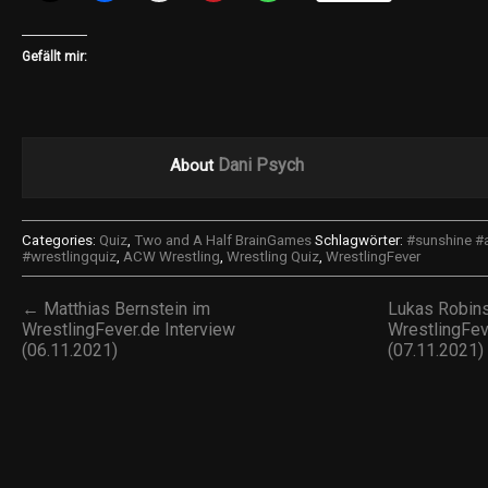
Gefällt mir:
Dani Psych
About
Categories:
Quiz
,
Two and A Half BrainGames
Schlagwörter:
#sunshine #
#wrestlingquiz
,
ACW Wrestling
,
Wrestling Quiz
,
WrestlingFever
← Matthias Bernstein im
Lukas Robin
WrestlingFever.de Interview
WrestlingFev
(06.11.2021)
(07.11.2021