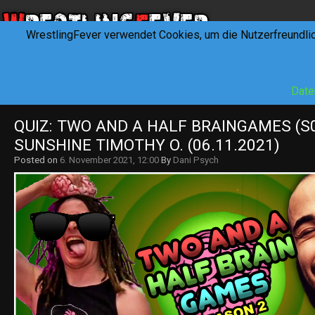
WrestlingFever verwendet Cookies, um die Nutzerfreundli
HOME
NEWS
INTERVIEWS
FEVERTALK
REV
Date
QUIZ: TWO AND A HALF BRAINGAMES (S0
SUNSHINE TIMOTHY O. (06.11.2021)
Posted on
6. November 2021, 12:00
By
Dani Psych