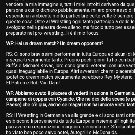
vendere la mia immagine e, tutti i miei introiti derivano da que
persona a cui lo dichiaro pubblicamente, mi ero promesso di 
essendo un ambiente molto particolare certe volte è sempre 
queste cose. Oltre al Wrestling ogni tanto partecipo a delle l
svolgono nella palestra dove alleno, ma faccio tutto per esse
preparato nel pro-wrestling…li è il mio focus.
WF: Hai un dream match? Un dream opponent?
RS: Ci sono bravissimi performer in tutta Europa ed alcuni di
insegnarti veramente tanto. Proprio pochi giorni fa ho comba
Ruffa e Michael Kovac, loro sono grandi veterani con una vas
quasi ineguagliabile in Europa. Altri avversari che mi piacereb
ipotetico dream match sicuramente sarebbero Rey Mysterio, 
El Patron e Rob Van Dam!
WF: Abbiamo avuto il piacere di vederti in azione in Germania
campione di coppia con Cyanide. Che ne dici della scena (e pi
Paese) che c’è qua, anche se magari non hai ancora visto tan
RS: Il Wrestling in Germania va alla grande e ci sono tanti ottim
esibiscono li provenienti da tutta Europa e insieme all’Inghilte
può avere un esposizione maggiore secondo me. Sfortunata
ho visto ben poco salvo hotel, Autogrill e McDonalds.