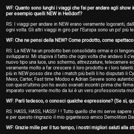
WF: Quanto sono lunghi i viaggi che fai per andare agli show 
per esempio quelli NEW in Heßdorf?
RS: I viaggi per andare in NEW erano veramente logoranti, dall
ogni volta. Gli altri viaggi in giro per l’Europa sono un po’ più l
WF: Che ne pensi della NEW? Come prodotto, come spettacoli
RS: La NEW ha un prodotto ben consolidato ormai e ci tengon
svilupparsi. Mi stupiva il fatto che ogni volta che andavo lì c
nuovo tipo una luce, uno schermo, attrezzature, telecamere ec
veramente molto a far crescere il loro prodotto e i loro talent
più in NEW posso dire che i match più belli li ho disputati li C
Mexx, Carter, Fast time Modoo e Adrian Severe sono autenti
con quest’ultimo poi ho avuto svariati incontri prima che fir
imparato veramente molto da lui è un vero professionista molt
WF: Parli tedesco, o conosci qualche espressione? (Se sì, qu
RS: HASS, HASS, HASS! ! ! Tutto quello che mi serve sapere s
e per questo ringrazio il mio gigantesco amico Demolition Da
WF: Grazie mille per il tuo tempo, i nostri migliori saluti alla s