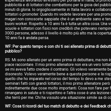
esperienza lavorando all’estero per portarla in Italia, di prom
pubblicità e di lottatori che combattono per la gioia del pubbli
minuti di gloria. Io orgogliosamente in Italia lavoro e collabor
lottatori o promoter. Quando mi vedete lavorare per una promo
magari non conoscete sappiate che è un ambiente sano e te
buoni worker. Rispetto a 10 anni fa è tutta un altra cosa. Una 
scuole e lottatori con fisici non credibili che potevano riempir
3000 persone, adesso il livello è molto più alto ma la copertu
10 anni fa è andata persa.
WF: Per quanto tempo e con chi ti sei allenato prima di debut
pubblico?
RS: Mi sono allenato per un anno prima di debuttare, ma non è
piace raccontare. Il mio primo allenatore non era un vero lotta
se mi aveva fatto credere il contrario. Gli volevo veramente be
disonesto. Volevo veramente bene a questa persone e la risp
quello che ho imparato nel corso del tempo lo devo a me ste
seminari fatti con grandi lottatori, il mio primo allenatore per
indirettamente due cose molto importanti. Cosa non fare per far
rimangano in salute e ti rispettino e l’altra cose è una lezion
che terrò per me. Chi ha vissuto una situazione simile sa di c
WF: Cosa ti ricordi del tuo match di debutto e dei feedback ch