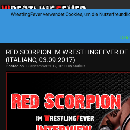
WrestlingFever verwendet Cookies, um die Nutzerfreundli
HOME
NEWS
INTERVIEWS
FEVERTALK
REV
Date
RED SCORPION IM WRESTLINGFEVER.DE 
(ITALIANO, 03.09.2017)
Posted on
3. September 2017, 10:11
By
Markus