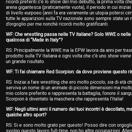
ricordi preferiti c’è lo show del mio debutto, la prima volta ch
arena gigantesca (praticamente vuota), il periodo in cui iniziai 
di livello eurpoeo (anni fa era veramente un utopia potersi ci
tutte le apparizioni sulla TV nazionale sono sempre state un 
d’orgoglio per me nonchè ricordi molto gratificanti.
WF: Che wrestling passa nelle TV italiane? Solo WWE o nelle T
qualcosa di “Made in Italy”?
RS: Principalmente la WWE ma la EPW lavora da anni per trasm
prodotto sulla TV Italiana e ogni volta che c’è uno show vie
un grande risultato.
WF: Ti fai chiamare Red Scorpion: da dove proviene questo 
RS: Iniziai a fare wrestling che ero molto piccolo, sia di età c
serviva un nome di un animale di piccole dimensioni ma molto t
mio colore preferito e rappresenta la battaglia, l’onore il sangu
Scorpion è diventato la maschera che rappresenta l’Italia!
WF: Negli ultimi anni il numero dei tuoi incontri è decollato, 
qualche altro sport?
RS: Si e sono molto grato per questo! Posso dire con orgogli
svolgo questo lavoro full-time, non ho altre occupazioni. Alle