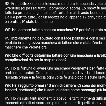
RS: Ero elettrizzato, ero felicissimo ed era la seconda volta c
wrestling (ci passai tutto il pomeriggio sopra). Lo show fu nell
tutto ha preso un significato più forte. Il match andò bene e mi
Da li è partito tutto….da un ragazzino di appena 17 anni, cicciott
e i brufoli, E‘ stato bellissimo.
WF: Hai sempre lottato con una maschera? E perché questa s
RS: Inizialmente ho debuttato con il face painting e con il pa
evoluto in una grezza maschera di lattice che è stata l’embrion
maschere che vedete ora.
WF: Che difficoltà determina lottare con una maschera a livell
complicazioni da per la respirazione?
RS: Ho la fortuna di avere una maschera veramente ben fatta
problemi o fastidi. Ormai mi sono abituato ad averla addosso. 
riscalda prima e la faccia ogni volta fa una piccola sauna gratu
WF: Hai raggiunto ormai i 10 anni di carriera. Ci sono dei momen
incontri, spettacoli) che ti senti di citare come passaggi più im
RS: Ho vissuto tanti momenti piacevoli e tanti momenti difficili,
momenti difficili si ricordano più facilmente di quelli piacevoli