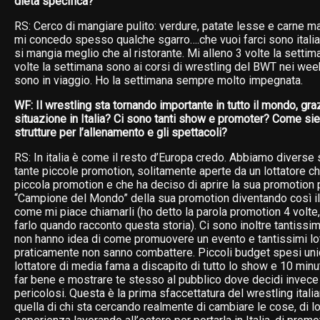
dieta specifica?
RS: Cerco di mangiare pulito: verdure, patate lesse e carne m
mi concedo spesso qualche sgarro….che vuoi farci sono ital
si mangia meglio che al ristorante. Mi alleno 3 volte la settim
volte la settimana sono ai corsi di wrestling del BWT nei we
sono in viaggio. Ho la settimana sempre molto impegnata.
WF: Il wrestling sta tornando importante in tutto il mondo, gra
situazione in Italia? Ci sono tanti show e promoter? Come si
strutture per l’allenamento e gli spettacoli?
RS: In italia è come il resto d’Europa credo. Abbiamo diverse 
tante piccole promotion, solitamente aperte da un lottatore che
piccola promotion e che ha deciso di aprire la sua promotion p
“Campione del Mondo” della sua promotion diventando così il 
come mi piace chiamarli (ho detto la parola promotion 4 volt
farlo quando racconto questa storia). Ci sono inoltre tantissim
non hanno idea di come promuovere un evento e tantissimi lot
praticamente non sanno combattere. Piccoli budget spesi un
lottatore di media fama a discapito di tutto lo show e 10 minut
far bene e mostrare te stesso al pubblico dove decidi invece
pericolosi. Questa è la prima sfaccettatura del wrestling ital
quella di chi sta cercando realmente di cambiare le cose, di lo