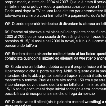
propria moda, è stata dal 2004 al 2007. Quello è stato il perio
in Italia in cui si poteva vedere qualsiasi cosa con sopra l’imm
Pochi anni dopo la TV italiana fece di tutto per estromettere il
televisive in chiaro e così finì nelle TV a pagamento, dov’è tutt
WF: Quando e perché hai deciso di diventare tu stesso un lott
RS: Perché mi piaceva e mi piace più di ogni altra cosa, fu am
2003 al 2005 cercai una scuola di Wrestling che non fosse tr
bambino di 15/16 anni e nel 2006 la trovai, e lì iniziò il camm
percorrendo tutt’ora.
WF: Sembra che tu sia anche molto attento al tuo fisico: ques
cominciata quando hai iniziato ad allenarti da wrestler o anch
RS: Credo che un lottatore debba curare il proprio fisico e il 
il personaggio che si porta sul ring. Aldilà di questo già la par
intendere che tu abbia petto, spalle e trapezi robusti il tutto
massicce o toniche. Puoi essere alto anche 150 cm e pesare 
il tuo stampo deve essere quella di un lottatore. Iniziai ad al
15/16 anni e pochi mesi dopo iniziai anche palestra, commetten
possibili sia di inesperienza sia che di foga da novizio.
WF: Quante volte ti alleni (sia in palestra che nel wrestling) 