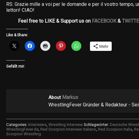
RS: Grazie mille a voi per le domande e per il vostro tempo, un 
lettori! CIAO!
Feel free to LIKE & Support us on
FACEBOOK
&
TWITT
Like & Share:
Mehr
Gefällt mir:
Markus
About
WrestlingFever Gründer & Redakteur - Se
Categories:
Interviews
,
Wrestling Interview
Schlagwörter:
Deutsche Wrestl
WrestlingFever.de
,
Red Scorpion Interview Italiano
,
Red Scorpion Italia
,
Re
Scorpion Wrestling