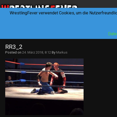
WrestlingFever verwendet Cookies, um die Nutzerfreundli
HOME
NEWS
INTERVIEWS
FEVERTALK
REV
Date
RR3_2
Posted on
24. März 2018, 8:12
By
Markus