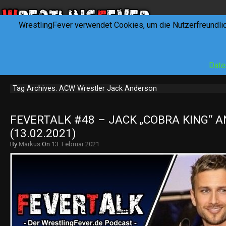
WrestlingFever verwendet Cookies, um die Nutzerfreundli
HOME
NEWS
INTERVIEWS
FEVERTALK
REV
Date
Tag Archives: ACW Wrestler Jack Anderson
FEVERTALK #48 – JACK „COBRA KING“ A
(13.02.2021)
By
Markus
On
13. Februar 2021